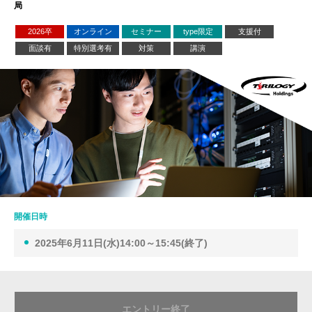
局
2026卒
オンライン
セミナー
type限定
支援付
面談有
特別選考有
対策
講演
開催日時
2025年6月11日(水)14:00～15:45(終了)
エントリー終了