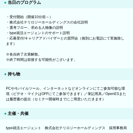
当日のプログラム
・受付開始（開催10分前～）
・株式会社テリロジーホールディングスの会社説明
・選考フロー、求める人物像の説明
・type就活エージェントのサポート説明
・応募受付/キャリアアドバイザーとの質問会（個別にお電話にて実施致し
ます）
※各自終了次第解散。
※終了時間は前後する可能性がございます。
持ち物
PCやモバイルツール、インターネットなどオンラインにてご参加可能な環
境（ビデオ・マイクはOFFにてご参加できます）／筆記用具／OpenESまた
は履歴書の提出（セミナー開催時までにご用意いただきます）
主催・共催
type就活エージェント 株式会社テリロジーホールディングス 採用事務局