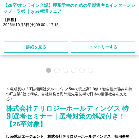
【28卒/オンライン合説】理系学生のための早期選考＆インターンシ
ップ・ラボ ｜type就活フェア
【日程】
2026年10月3日(土)09:00～17:15
詳細を見る
エントリーする
＼急成長の『IT技術商社グループ』／5年で売上高1.8倍！独自性の強みを持
つIT企業8社で構成。自社開発と海外最先端技術で日本の情報社会を支え
る！
株式会社テリロジーホールディングス 特
別選考セミナー｜選考対策の解説付き！
【26卒対象】
type就活エージェント 株式会社テリロジーホールディングス 採用事務