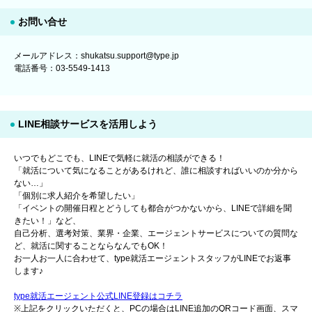
お問い合せ
メールアドレス：shukatsu.support@type.jp
電話番号：03-5549-1413
LINE相談サービスを活用しよう
いつでもどこでも、LINEで気軽に就活の相談ができる！
「就活について気になることがあるけれど、誰に相談すればいいのか分から
ない…」
「個別に求人紹介を希望したい」
「イベントの開催日程とどうしても都合がつかないから、LINEで詳細を聞
きたい！」など、
自己分析、選考対策、業界・企業、エージェントサービスについての質問な
ど、就活に関することならなんでもOK！
お一人お一人に合わせて、type就活エージェントスタッフがLINEでお返事
します♪
type就活エージェント公式LINE登録はコチラ
※上記をクリックいただくと、PCの場合はLINE追加のQRコード画面、スマ