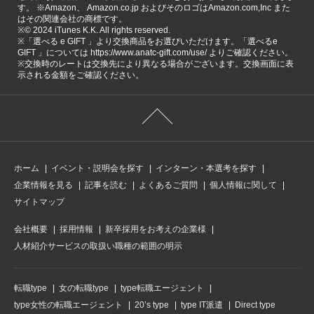
す。 ※Amazon、 Amazon.co.jp およびそのロゴはAmazon.com,Inc また
はその関連会社の商標です。
※©️ 2024 iTunes K.K. All rights reserved.
※「選べる e GIFT 」より交換商品をお選びいただけます。「選べるe
GIFT 」については https://www.anatc-gift.com/use/ よりご確認ください。
※交換時のレートは交換先により異なる場合がございます。交換画面に表
示される金額をご確認ください。
ホーム
イベント・説明会を探す
インターン・本選考を探す
企業情報を見る
記事を読む
よくあるご質問
個人情報に関して
サイトマップ
会社概要
採用情報
新卒採用をお考えの企業様
人材紹介サービスの取扱い職種の範囲の明示
転職type
女の転職type
type転職エージェント
type女性の転職エージェント
20’s type
type IT派遣
Direct type