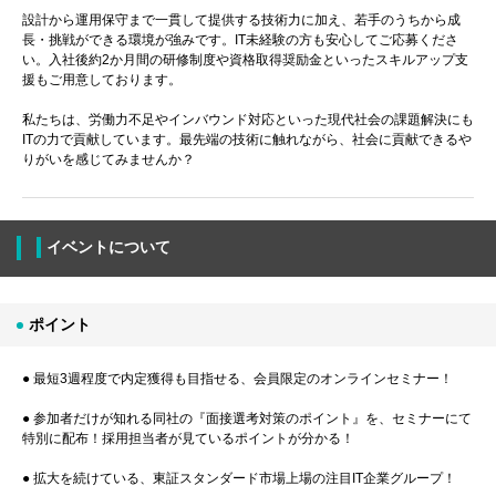
設計から運用保守まで一貫して提供する技術力に加え、若手のうちから成
長・挑戦ができる環境が強みです。IT未経験の方も安心してご応募くださ
い。入社後約2か月間の研修制度や資格取得奨励金といったスキルアップ支
援もご用意しております。
私たちは、労働力不足やインバウンド対応といった現代社会の課題解決にも
ITの力で貢献しています。最先端の技術に触れながら、社会に貢献できるや
りがいを感じてみませんか？
イベントについて
ポイント
● 最短3週程度で内定獲得も目指せる、会員限定のオンラインセミナー！
● 参加者だけが知れる同社の『面接選考対策のポイント』を、セミナーにて
特別に配布！採用担当者が見ているポイントが分かる！
● 拡大を続けている、東証スタンダード市場上場の注目IT企業グループ！