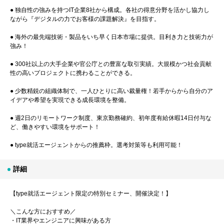
● 独自性の強みを持つIT企業8社から構成。各社の得意分野を活かし協力し
ながら『デジタルの力でお客様の課題解決』を目指す。
● 海外の最先端技術・製品をいち早く日本市場に提供。目利き力と技術力が
強み！
● 300社以上の大手企業や官公庁との豊富な取引実績。大規模かつ社会貢献
性の高いプロジェクトに携わることができる。
● 少数精鋭の組織体制で、一人ひとりに高い裁量権！若手からから自分のア
イデアや希望を実現できる成長環境を整備。
● 週2日のリモートワーク制度、東京勤務確約、初年度有給休暇14日付与な
ど、働きやすい環境をサポート！
● type就活エージェントからの推薦枠。選考対策等も利用可能！
詳細
【type就活エージェント限定の特別セミナー、開催決定！】
＼こんな方におすすめ／
・IT業界やエンジニアに興味がある方