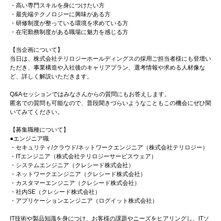
・高い専門スキルを身につけたい方
・最先端テクノロジーに興味がある方
・研修制度が整っている環境を求めている方
・在宅勤務制度がある職場に魅力を感じる方
【当企画について】
当日は、株式会社テリロジーホールディングスの採用ご担当者様にも登壇い
ただき、事業構造や入社後のキャリアプラン、選考情報や求める人材像な
ど、詳しく解説いただきます。
Q&Aセッションではみなさんからの質問にもお答えします。
匿名での質問も可能なので、普段聞きづらいようなこともこの機会にぜひ聞
いてみてください。
【募集職種について】
●エンジニア職
・セキュリティ/クラウド/ネットワークエンジニア（株式会社テリロジー）
・ITエンジニア（株式会社テリロジーサービスウェア）
・システムエンジニア（クレシード株式会社）
・ネットワークエンジニア（クレシード株式会社）
・カスタマーエンジニア（クレシード株式会社）
・社内SE（クレシード株式会社）
・アプリケーションエンジニア（ログイット株式会社）
IT技術や製品知識を身につけ、お客様の課題やニーズをヒアリングし、ITソ