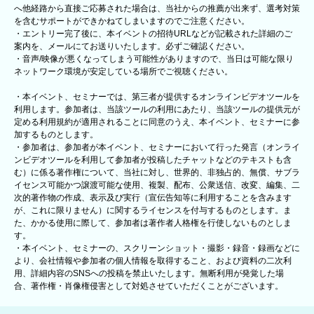
へ他経路から直接ご応募された場合は、当社からの推薦が出来ず、選考対策
を含むサポートができかねてしまいますのでご注意ください。
・エントリー完了後に、本イベントの招待URLなどが記載された詳細のご
案内を、メールにてお送りいたします。必ずご確認ください。
・音声/映像が悪くなってしまう可能性がありますので、当日は可能な限り
ネットワーク環境が安定している場所でご視聴ください。
・本イベント、セミナーでは、第三者が提供するオンラインビデオツールを
利用します。参加者は、当該ツールの利用にあたり、当該ツールの提供元が
定める利用規約が適用されることに同意のうえ、本イベント、セミナーに参
加するものとします。
・参加者は、参加者が本イベント、セミナーにおいて行った発言（オンライ
ンビデオツールを利用して参加者が投稿したチャットなどのテキストも含
む）に係る著作権について、当社に対し、世界的、非独占的、無償、サブラ
イセンス可能かつ譲渡可能な使用、複製、配布、公衆送信、改変、編集、二
次的著作物の作成、表示及び実行（宣伝告知等に利用することを含みます
が、これに限りません）に関するライセンスを付与するものとします。ま
た、かかる使用に際して、参加者は著作者人格権を行使しないものとしま
す。
・本イベント、セミナーの、スクリーンショット・撮影・録音・録画などに
より、会社情報や参加者の個人情報を取得すること、および資料の二次利
用、詳細内容のSNSへの投稿を禁止いたします。無断利用が発覚した場
合、著作権・肖像権侵害として対処させていただくことがございます。