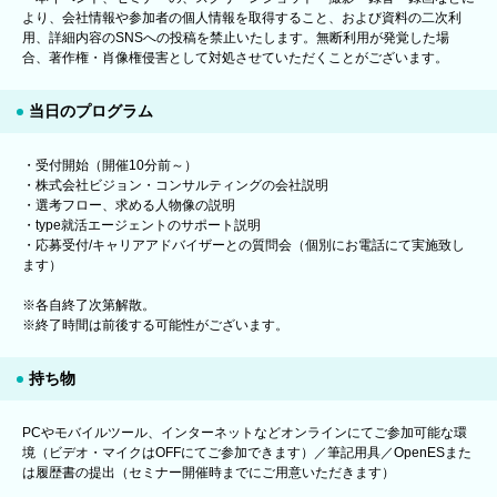
より、会社情報や参加者の個人情報を取得すること、および資料の二次利
用、詳細内容のSNSへの投稿を禁止いたします。無断利用が発覚した場
合、著作権・肖像権侵害として対処させていただくことがございます。
当日のプログラム
・受付開始（開催10分前～）
・株式会社ビジョン・コンサルティングの会社説明
・選考フロー、求める人物像の説明
・type就活エージェントのサポート説明
・応募受付/キャリアアドバイザーとの質問会（個別にお電話にて実施致し
ます）
※各自終了次第解散。
※終了時間は前後する可能性がございます。
持ち物
PCやモバイルツール、インターネットなどオンラインにてご参加可能な環
境（ビデオ・マイクはOFFにてご参加できます）／筆記用具／OpenESまた
は履歴書の提出（セミナー開催時までにご用意いただきます）