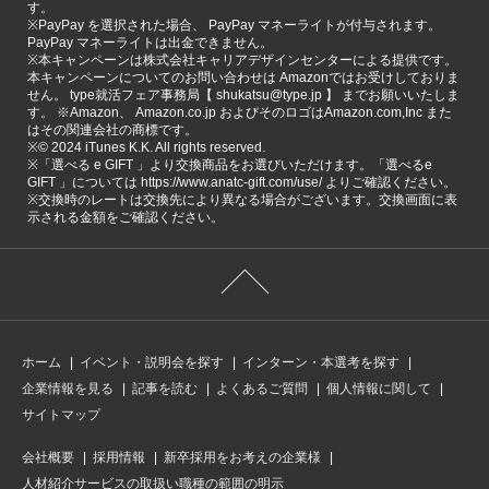
す。
※PayPay を選択された場合、 PayPay マネーライトが付与されます。
PayPay マネーライトは出金できません。
※本キャンペーンは株式会社キャリアデザインセンターによる提供です。
本キャンペーンについてのお問い合わせは Amazonではお受けしておりま
せん。 type就活フェア事務局【 shukatsu@type.jp 】 までお願いいたしま
す。 ※Amazon、 Amazon.co.jp およびそのロゴはAmazon.com,Inc また
はその関連会社の商標です。
※©️ 2024 iTunes K.K. All rights reserved.
※「選べる e GIFT 」より交換商品をお選びいただけます。「選べるe
GIFT 」については https://www.anatc-gift.com/use/ よりご確認ください。
※交換時のレートは交換先により異なる場合がございます。交換画面に表
示される金額をご確認ください。
ホーム
イベント・説明会を探す
インターン・本選考を探す
企業情報を見る
記事を読む
よくあるご質問
個人情報に関して
サイトマップ
会社概要
採用情報
新卒採用をお考えの企業様
人材紹介サービスの取扱い職種の範囲の明示