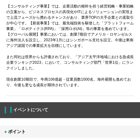
【コンサルティング事業】では、企業活動の根幹を担う経営戦略・事業戦略
の立案から、ビジネスプロセスの具現化やITによるソリューションの実現ま
で上流フェーズから携わるチャンスがあり、業界TOPの大手企業との直取引
が中心です。【新規事業】では、最先端技術を駆使した「プラットフォーム
事業」「ロボティクス(RPA)」「採用ロボ(AI)」等の事業を進めています。
【グローバル展開】事業においては、創業7期目でアメリカ・ロサンゼルス
に海外法人を設立し、2023年1月にはシンガポール支社を設立。今後は東南
アジア諸国での事業拡大を目標にしています。
また同社は世界からも評価されており、「アジア太平洋地域における急成長
企業ランキング2023」において、コンサルティング部門「世界1位」にラン
クインしました。
現在創業10期目で、年商106億超・従業員数1000名。海外展開も進めてお
り、今後も更なる成長が期待されています。
イベントについて
ポイント