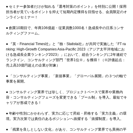
● セミナー参加者だけが知れる『選考対策のポイント』を特別に公開！採用
担当者が見ているポイントを抑えて短期内定獲得を目指せる、会員限定のオ
ンラインセミナー！
● 創業10期目で、年商106億超・従業員数1000名！急成長中の日系コンサ
ルティングファーム。
● 『英・Financial Times社』と『独・Statista社』が共同で実施した「FT ra
nking: High-Growth Companies Asia-Pacific 2023（アジア太平洋地域にお
ける急成長企業ランキング2023）」において、総合ランキングに2年連続で
ランクイン、コンサルティング部門「世界1位※」を獲得！（※評価起点：
売上高10億円超えの企業が対象）
● 「コンサルティング事業」「新規事業」「グローバル展開」の３つの軸で
事業を展開。
● コンサルティング業界では珍しく、プロジェクトベースで業界や業務内
容・コンサルティングフェーズを変更できる「プール制」を導入。最短でキ
ャリアが形成できる！
● 年齢や性別にかかわらず、実力に応じて昇給・昇格する「実力主義」の環
境。実力次第では責任のあるポジションへ抜擢する「抜擢制度」を導入。
● 「残業を良しとしない文化」があり、コンサルティング業界でも異例の平