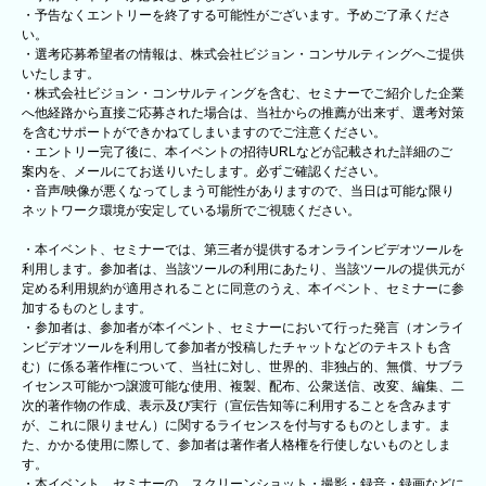
・予告なくエントリーを終了する可能性がございます。予めご了承くださ
い。
・選考応募希望者の情報は、株式会社ビジョン・コンサルティングへご提供
いたします。
・株式会社ビジョン・コンサルティングを含む、セミナーでご紹介した企業
へ他経路から直接ご応募された場合は、当社からの推薦が出来ず、選考対策
を含むサポートができかねてしまいますのでご注意ください。
・エントリー完了後に、本イベントの招待URLなどが記載された詳細のご
案内を、メールにてお送りいたします。必ずご確認ください。
・音声/映像が悪くなってしまう可能性がありますので、当日は可能な限り
ネットワーク環境が安定している場所でご視聴ください。
・本イベント、セミナーでは、第三者が提供するオンラインビデオツールを
利用します。参加者は、当該ツールの利用にあたり、当該ツールの提供元が
定める利用規約が適用されることに同意のうえ、本イベント、セミナーに参
加するものとします。
・参加者は、参加者が本イベント、セミナーにおいて行った発言（オンライ
ンビデオツールを利用して参加者が投稿したチャットなどのテキストも含
む）に係る著作権について、当社に対し、世界的、非独占的、無償、サブラ
イセンス可能かつ譲渡可能な使用、複製、配布、公衆送信、改変、編集、二
次的著作物の作成、表示及び実行（宣伝告知等に利用することを含みます
が、これに限りません）に関するライセンスを付与するものとします。ま
た、かかる使用に際して、参加者は著作者人格権を行使しないものとしま
す。
・本イベント、セミナーの、スクリーンショット・撮影・録音・録画などに