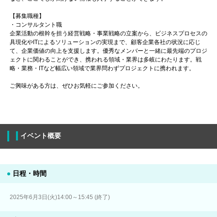
【募集職種】
・コンサルタント職
企業活動の根幹を担う経営戦略・事業戦略の立案から、ビジネスプロセスの
具現化やITによるソリューションの実現まで、顧客企業各社の状況に応じ
て、企業価値の向上を支援します。優秀なメンバーと一緒に最先端のプロジ
ェクトに関わることができ、携われる領域・業界は多岐にわたります。戦
略・業務・ITなど幅広い領域で業界問わずプロジェクトに携われます。
ご興味がある方は、ぜひお気軽にご参加ください。
イベント概要
日程・時間
2025年6月3日(火)14:00～15:45 (終了)