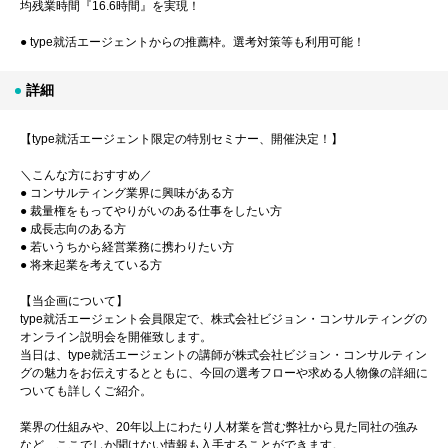
均残業時間『16.6時間』を実現！
● type就活エージェントからの推薦枠。選考対策等も利用可能！
詳細
【type就活エージェント限定の特別セミナー、開催決定！】
＼こんな方におすすめ／
● コンサルティング業界に興味がある方
● 裁量権をもってやりがいのある仕事をしたい方
● 成長志向のある方
● 若いうちから経営業務に携わりたい方
● 将来起業を考えている方
【当企画について】
type就活エージェント会員限定で、株式会社ビジョン・コンサルティングの
オンライン説明会を開催致します。
当日は、type就活エージェントの講師が株式会社ビジョン・コンサルティン
グの魅力をお伝えするとともに、今回の選考フローや求める人物像の詳細に
ついても詳しくご紹介。
業界の仕組みや、20年以上にわたり人材業を営む弊社から見た同社の強み
など、ここでしか聞けない情報も入手することができます。