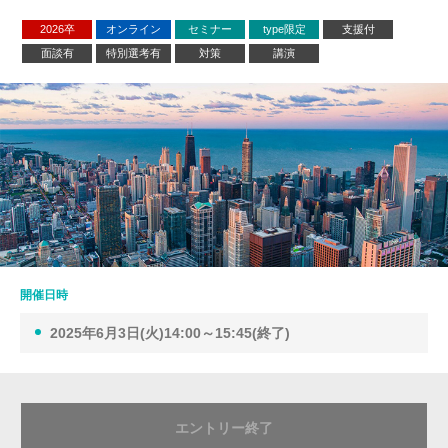
2026卒
オンライン
セミナー
type限定
支援付
面談有
特別選考有
対策
講演
開催日時
2025年6月3日(火)14:00～15:45(終了)
エントリー終了