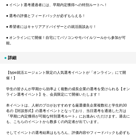
● イベント選考通過者には、早期内定獲得への特別ルートへ！
● 選考の評価とフィードバックが必ずもらえる！
● 希望者にはキャリアアドバイザーとの就活面談あり！
● オンラインにて開催！自宅にてパソコンやモバイルツールから参加が可
能。
詳細
【type就活エージェント限定の人気選考イベントが「オンライン」にて開
催！】
学生の皆さんが早期から効率よく複数の成長企業の選考を受けられる【オン
ライン選考イベント】を、会員限定にて開催いたします！
本イベントは、人材のプロがおすすめする厳選優良企業複数社と学生約30
名の【対談形式】の選考イベントとなっており、当日選考を通過した方は
『早期に内定獲得が可能な特別選考ルート』にお進みいただけます。過去に
も、こちらのイベントから数多くの内定者が出ています。
そしてイベントの選考結果はもちろん、評価内容やフィードバックも必ずも