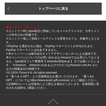
トップページに戻る
◆選べるギフト券について
※エントリー時にtype就活に登録しているメールアドレスが、大学ドメイ
ンの学生のみが対象です。
※エントリー後にご登録メールアドレスを変更されても、対象外となりま
す。
※PayPay を選択された場合、 PayPay マネーライトが付与されます。
PayPay マネーライトは出金できません。
※本キャンペーンは株式会社キャリアデザインセンターによる提供です。
本キャンペーンについてのお問い合わせは Amazonではお受けしておりま
せん。 type就活フェア事務局【 shukatsu@type.jp 】 までお願いいたしま
す。 ※Amazon、 Amazon.co.jp およびそのロゴはAmazon.com,Inc また
はその関連会社の商標です。
※©️ 2024 iTunes K.K. All rights reserved.
※「選べる e GIFT 」より交換商品をお選びいただけます。「選べるe
GIFT 」については https://www.anatc-gift.com/use/ よりご確認ください。
※交換時のレートは交換先により異なる場合がございます。交換画面に表
示される金額をご確認ください。