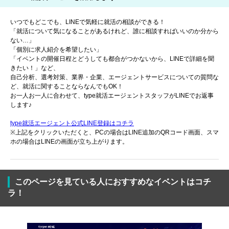
いつでもどこでも、LINEで気軽に就活の相談ができる！
「就活について気になることがあるけれど、誰に相談すればいいのか分から
ない…」
「個別に求人紹介を希望したい」
「イベントの開催日程とどうしても都合がつかないから、LINEで詳細を聞
きたい！」など、
自己分析、選考対策、業界・企業、エージェントサービスについての質問な
ど、就活に関することならなんでもOK！
お一人お一人に合わせて、type就活エージェントスタッフがLINEでお返事
します♪
type就活エージェント公式LINE登録はコチラ
※上記をクリックいただくと、PCの場合はLINE追加のQRコード画面、スマ
ホの場合はLINEの画面が立ち上がります。
このページを見ている人におすすめなイベントはコチ
ラ！