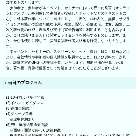
加するものとします。
・参加者は、参加者が本イベント、セミナーにおいて行った発言（オンライ
ンビデオツールを利用して参加者が投稿したチャットなどのテキストも含
む）に係る著作権について、当社に対し、世界的、非独占的、無償、サブラ
イセンス可能かつ譲渡可能な使用、複製、配布、公衆送信、改変、編集、二
次的著作物の作成、表示及び実行（宣伝告知等に利用することを含みます
が、これに限りません）に関するライセンスを付与するものとします。ま
た、かかる使用に際して、参加者は著作者人格権を行使しないものとしま
す。
・本イベント、セミナーの、スクリーンショット・撮影・録音・録画などに
より、会社情報や参加者の個人情報を取得すること、および資料の二次利
用、詳細内容のSNSへの投稿を禁止いたします。無断利用が発覚した場
合、著作権・肖像権侵害として対処させていただくことがございます。
当日のプログラム
(1)10分前より受付開始
(2)イベントガイダンス
(3)参加企業紹介
(4)グループ選考
※途中休憩あり
(5)FB・選考結果通知面談
※面接・面談が終わり次第解散
※選考結果通知面談の時間は含まれておりません。イベント終了後にお時