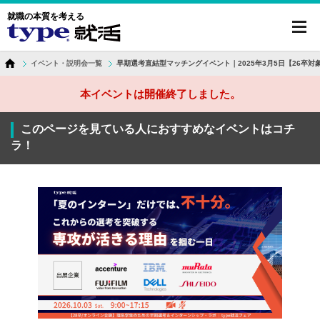
就職の本質を考える
toggl
navig
イベント・説明会一覧
早期選考直結型マッチングイベント｜2025年3月5日【26卒対
本イベントは開催終了しました。
このページを見ている人におすすめなイベントはコチ
ラ！