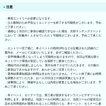
注意
・事前エントリーが必要となります。
・少人数制のため予告なくエントリーを終了する可能性がございます。予め
ご了承ください。
・連絡なく当日のご参加が確認できなかった場合、次回マッチングイベント
において《対象外》とさせていただく可能性がございます。予めご了承くだ
さい。
・エントリー完了後に、本イベントの招待URLなどが記載された詳細のご
案内を、メールにてお送りいたします。必ずご確認ください。
・音声/映像が悪くなってしまう可能性がありますので、当日は可能な限り
ネットワーク環境が安定している場所でご参加ください。
・開始15分が経過しましたら、受付を終了させていただきます。その後の
ご参加はできかねますので、あらかじめご注意ください。
・選考結果通知面談の時間は含まれておりません。イベント終了後にお時間
を調整させていただき、お一人15分ほどの面談実施となります。
・諸事情により、開催中止もしくは内容が変更となる場合がございます。予
めご了承ください。
・本イベント、セミナーでは、第三者が提供するオンラインビデオツールを
利用します。参加者は、当該ツールの利用にあたり、当該ツールの提供元が
定める利用規約が適用されることに同意のうえ、本イベント、セミナーに参