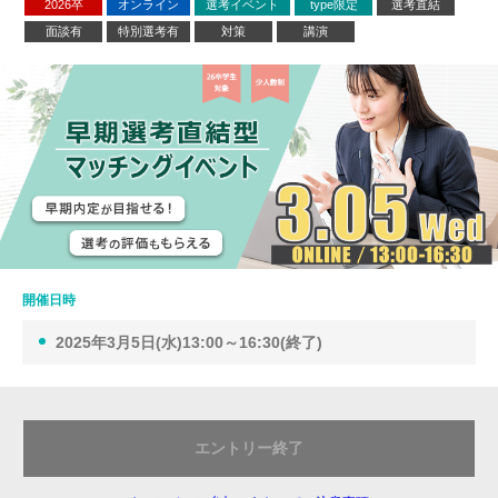
2026卒
オンライン
選考イベント
type限定
選考直結
面談有
特別選考有
対策
講演
開催日時
2025年3月5日(水)13:00～16:30(終了)
エントリー終了