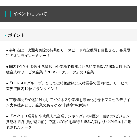
イベントについて
ポイント
● 参加者は一次選考免除の特典あり！スピード内定獲得も目指せる、会員限
定のオンラインセミナー！
● 国内外140社を超える幅広い企業群で構成される従業員数72,905人以上の
総合人材サービス企業『PERSOLグループ』のIT企業
●『PERSOLグループ』としては時価総額は人材業界で国内2位、サービス
業界で国内10位にランクイン！
● 市場環境の変化に対応してビジネスや業務を最適化させるプロセスデザイ
ン力を強みとし、企業のあらゆる”非効率”を解決！
● 『25卒｜IT業界新卒就職人気企業ランキング』の4区分（働き方/ビジョン
共感/社風/社員が魅力的）で堂々の1位を獲得！※みん就より2024年5月に発
表されたデータ