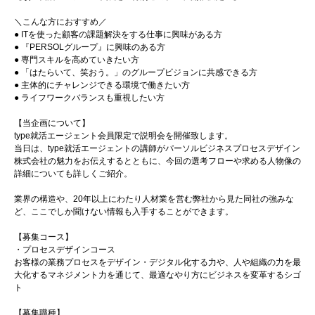
＼こんな方におすすめ／
● ITを使った顧客の課題解決をする仕事に興味がある方
● 『PERSOLグループ』に興味のある方
● 専門スキルを高めていきたい方
● 「はたらいて、笑おう。」のグループビジョンに共感できる方
● 主体的にチャレンジできる環境で働きたい方
● ライフワークバランスも重視したい方
【当企画について】
type就活エージェント会員限定で説明会を開催致します。
当日は、type就活エージェントの講師がパーソルビジネスプロセスデザイン
株式会社の魅力をお伝えするとともに、今回の選考フローや求める人物像の
詳細についても詳しくご紹介。
業界の構造や、20年以上にわたり人材業を営む弊社から見た同社の強みな
ど、ここでしか聞けない情報も入手することができます。
【募集コース】
・プロセスデザインコース
お客様の業務プロセスをデザイン・デジタル化する力や、人や組織の力を最
大化するマネジメント力を通じて、最適なやり方にビジネスを変革するシゴ
ト
【募集職種】