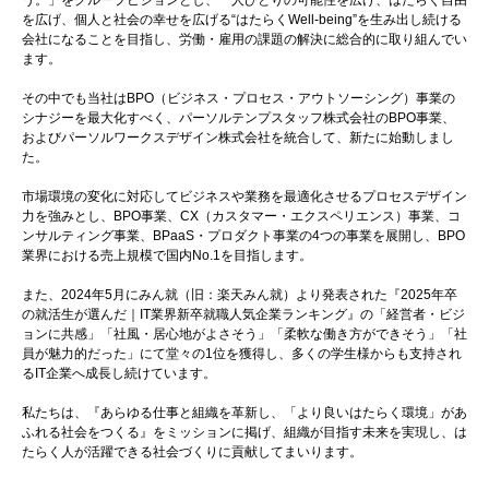
う。」をグループビジョンとし、一人ひとりの可能性を広げ、はたらく自由
を広げ、個人と社会の幸せを広げる“はたらくWell-being”を生み出し続ける
会社になることを目指し、労働・雇用の課題の解決に総合的に取り組んでい
ます。
その中でも当社はBPO（ビジネス・プロセス・アウトソーシング）事業の
シナジーを最大化すべく、パーソルテンプスタッフ株式会社のBPO事業、
およびパーソルワークスデザイン株式会社を統合して、新たに始動しまし
た。
市場環境の変化に対応してビジネスや業務を最適化させるプロセスデザイン
力を強みとし、BPO事業、CX（カスタマー・エクスペリエンス）事業、コ
ンサルティング事業、BPaaS・プロダクト事業の4つの事業を展開し、BPO
業界における売上規模で国内No.1を目指します。
また、2024年5月にみん就（旧：楽天みん就）より発表された『2025年卒
の就活生が選んだ｜IT業界新卒就職人気企業ランキング』の「経営者・ビジ
ョンに共感」「社風・居心地がよさそう」「柔軟な働き方ができそう」「社
員が魅力的だった」にて堂々の1位を獲得し、多くの学生様からも支持され
るIT企業へ成長し続けています。
私たちは、『あらゆる仕事と組織を革新し、「より良いはたらく環境」があ
ふれる社会をつくる』をミッションに掲げ、組織が目指す未来を実現し、は
たらく人が活躍できる社会づくりに貢献してまいります。