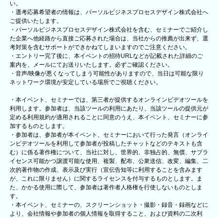
い。
・選考応募希望者の情報は、パーソルビジネスプロセスデザイン株式会社へ
ご提供いたします。
・パーソルビジネスプロセスデザイン株式会社を含む、セミナーでご紹介し
た企業へ他経路から直接ご応募された場合は、当社からの推薦が出来ず、選
考対策を含むサポートができかねてしまいますのでご注意ください。
・エントリー完了後に、本イベントの招待URLなどが記載された詳細のご
案内を、メールにてお送りいたします。必ずご確認ください。
・音声/映像が悪くなってしまう可能性がありますので、当日は可能な限り
ネットワーク環境が安定している場所でご視聴ください。
・本イベント、セミナーでは、第三者が提供するオンラインビデオツールを
利用します。参加者は、当該ツールの利用にあたり、当該ツールの提供元が
定める利用規約が適用されることに同意のうえ、本イベント、セミナーに参
加するものとします。
・参加者は、参加者が本イベント、セミナーにおいて行った発言（オンライ
ンビデオツールを利用して参加者が投稿したチャットなどのテキストも含
む）に係る著作権について、当社に対し、世界的、非独占的、無償、サブラ
イセンス可能かつ譲渡可能な使用、複製、配布、公衆送信、改変、編集、二
次的著作物の作成、表示及び実行（宣伝告知等に利用することを含みます
が、これに限りません）に関するライセンスを付与するものとします。ま
た、かかる使用に際して、参加者は著作者人格権を行使しないものとしま
す。
・本イベント、セミナーの、スクリーンショット・撮影・録音・録画などに
より、会社情報や参加者の個人情報を取得すること、および資料の二次利