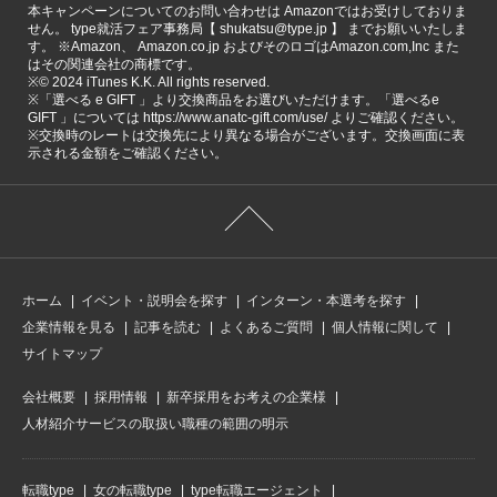
本キャンペーンについてのお問い合わせは Amazonではお受けしておりま
せん。 type就活フェア事務局【 shukatsu@type.jp 】 までお願いいたしま
す。 ※Amazon、 Amazon.co.jp およびそのロゴはAmazon.com,Inc また
はその関連会社の商標です。
※©️ 2024 iTunes K.K. All rights reserved.
※「選べる e GIFT 」より交換商品をお選びいただけます。「選べるe
GIFT 」については https://www.anatc-gift.com/use/ よりご確認ください。
※交換時のレートは交換先により異なる場合がございます。交換画面に表
示される金額をご確認ください。
ホーム
イベント・説明会を探す
インターン・本選考を探す
企業情報を見る
記事を読む
よくあるご質問
個人情報に関して
サイトマップ
会社概要
採用情報
新卒採用をお考えの企業様
人材紹介サービスの取扱い職種の範囲の明示
転職type
女の転職type
type転職エージェント