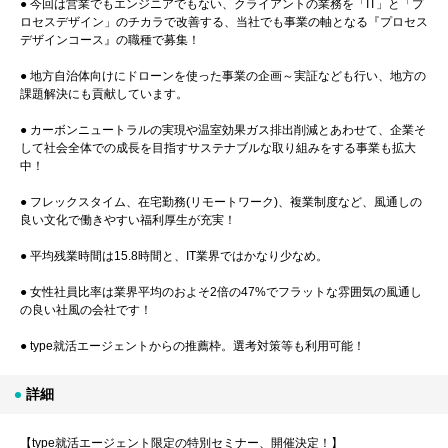
● 今回は営業でもエンジニアでもない、クライアントの業務を「IT」と「プ
ロセスデザイン」のチカラで改善する、当社でも事業の軸となる『プロセス
デザインコース』の職種で募集！
● 地方自治体向けにドローンを使った事業の企画～実証なども行い、地方の
課題解決にも貢献しています。
● カーボンニュートラルの実現や温室効果ガス排出削減とあわせて、企業そ
して社会全体での成長を目指すサステナブルな取り組みをする事業も拡大
中！
● フレックスタイム、在宅勤務(リモートワーク)、複業制度など、風通しの
良い文化で働きやすい福利厚生が充実！
● 平均残業時間は15.8時間と、IT業界ではかなり少なめ。
● 女性社員比率は業界平均のおよそ2倍の47%でフラットな雰囲気の風通し
の良い社風の会社です！
● type就活エージェントからの推薦枠。選考対策等も利用可能！
詳細
【type就活エージェント限定の特別セミナー、開催決定！】