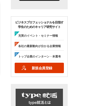
ビジネスプロフェッショナルを目指す
学生のためのキャリア研究サイト
【28卒/オンライン合説】エン
【28卒/オンライン】人
ジニア志望者のための早期選
の本音が聞ける＜理系学
充実のイベント・セミナー情報
考＆インターンシップ・ラボ
ためのOB・OG座談会＞ty
｜type就活フェア
就活フェア
各社の最新動向が分かる企業情報
【日程】
【日程】
2026年10月24日(土)09:00～17:15
2026年9月19日(土)10:00～12:45
トップ企業のインターン・本選考
2026年9月19日(土)15:00～17:45
新規会員登録
詳細を見る
エントリーする
詳細を見る
エントリー