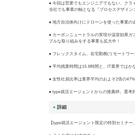
● 今回は営業でもエンジニアでもない、クラ
当社でも事業の軸となる『プロセスデザイン
● 地方自治体向けにドローンを使った事業
● カーボンニュートラルの実現や温室効果
ブルな取り組みをする事業も拡大中！
● フレックスタイム、在宅勤務(リモートワ
● 平均残業時間は15.8時間と、IT業界では
● 女性社員比率は業界平均のおよそ2倍の4
● type就活エージェントからの推薦枠。選
詳細
【type就活エージェント限定の特別セミナー