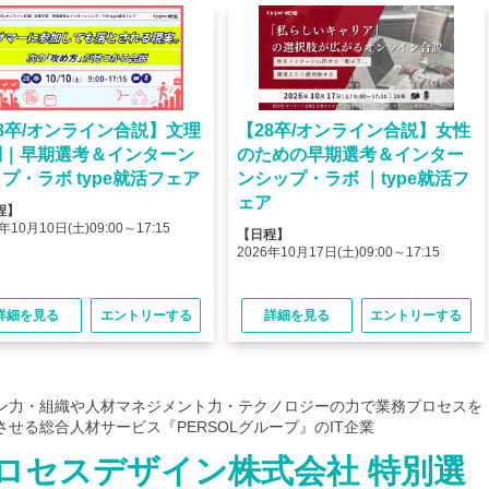
8卒/オンライン合説】文理
【28卒/オンライン合説】女性
問｜早期選考＆インターン
のための早期選考＆インター
プ・ラボ type就活フェア
ンシップ・ラボ ｜type就活フ
ェア
程】
年10月10日(土)09:00～17:15
【日程】
2026年10月17日(土)09:00～17:15
詳細を見る
エントリーする
詳細を見る
エントリーする
ン力・組織や人材マネジメント力・テクノロジーの力で業務プロセスを
せる総合人材サービス『PERSOLグループ』のIT企業
ロセスデザイン株式会社 特別選