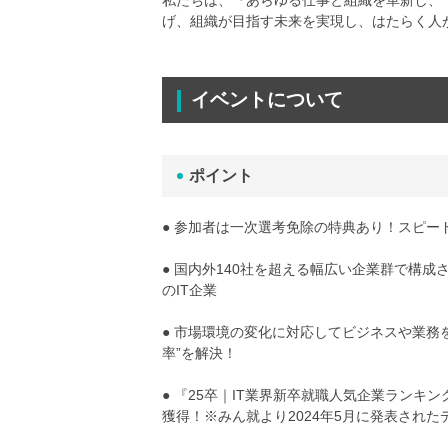
私たちは、『あらゆる仕事と組織を革新し、
げ、組織が目指す未来を実現し、はたらく人
イベントについて
ポイント
● 参加者は一次選考免除の特典あり！スピ
● 国内外140社を超える幅広い企業群で構成
のIT企業
● 市場環境の変化に対応してビジネスや業務
率”を解決！
● 『25卒｜IT業界新卒就職人気企業ランキ
獲得！※みん就より2024年5月に発表された