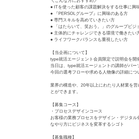
＼こんな方におすすめ／
● ITを使った顧客の課題解決をする仕事に興
● 『PERSOLグループ』に興味のある方
● 専門スキルを高めていきたい方
● 「はたらいて、笑おう。」のグループビジ
● 主体的にチャレンジできる環境で働きたい
● ライフワークバランスも重視したい方
【当企画について】
type就活エージェント会員限定で説明会を開
当日は、type就活エージェントの講師がパ
今回の選考フローや求める人物像の詳細につ
業界の構造や、20年以上にわたり人材業を
とができます。
【募集コース】
・プロセスデザインコース
お客様の業務プロセスをデザイン・デジタル
なやり方にビジネスを変革するシゴト
【募集職種】