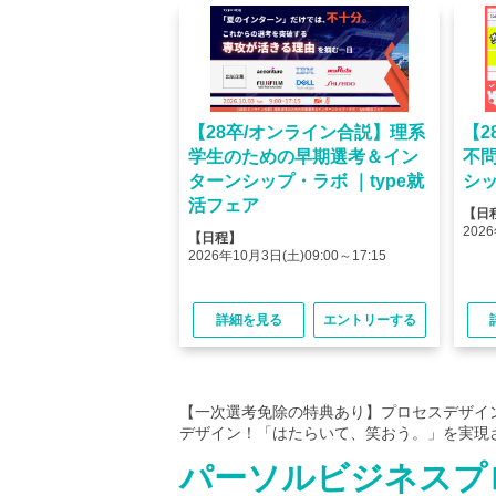
オンライン】人気企業
【28卒/オンライン合説】理系
【2
ける＜OB・OG座
学生のための早期選考＆イン
不
＞type就活フェア
ターンシップ・ラボ ｜type就
シッ
活フェア
【日
(金)10:00～12:45
2026
【日程】
(金)15:00～17:45
2026年10月3日(土)09:00～17:15
る
エントリーする
詳細を見る
エントリーする
【一次選考免除の特典あり】プロセスデザイ
デザイン！「はたらいて、笑おう。」を実現さ
パーソルビジネスプ