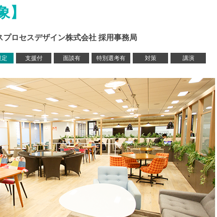
象】
ネスプロセスデザイン株式会社 採用事務局
限定
支援付
面談有
特別選考有
対策
講演