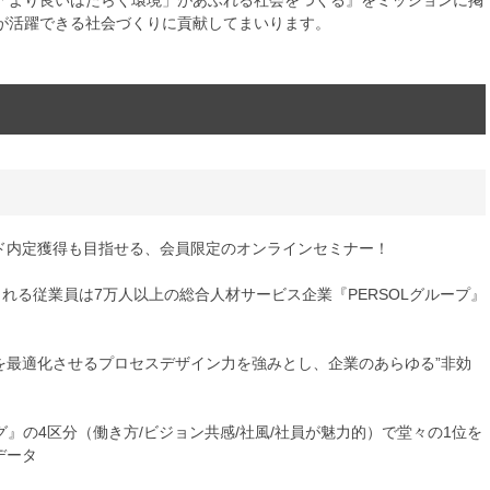
「より良いはたらく環境」があふれる社会をつくる』をミッションに掲
が活躍できる社会づくりに貢献してまいります。
ード内定獲得も目指せる、会員限定のオンラインセミナー！
される従業員は7万人以上の総合人材サービス企業『PERSOLグループ』
を最適化させるプロセスデザイン力を強みとし、企業のあらゆる”非効
ング』の4区分（働き方/ビジョン共感/社風/社員が魅力的）で堂々の1位を
データ