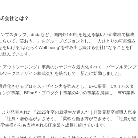
式会社とは？
テンプスタッフ、dodaなど、国内外140社を超える幅広い企業群で構成
たらいて、笑おう。」をグループビジョンとし、一人ひとりの可能性を
げる“はたらくWell-being”を生み出し続ける会社になることを目
り組んでいます。
ス・アウトソーシング）事業のシナジーを最大化すべく、パーソルテンプ
ソルワークスデザイン株式会社を統合して、新たに始動しました。
適化させるプロセスデザイン力を強みとし、BPO事業、CX（カスタ
ング事業、BPaaS・プロダクト事業の4つの事業を展開し、BPO業界
）より発表された『2025年卒の就活生が選んだ｜IT業界新卒就職人気企
」「社風・居心地がよさそう」「柔軟な働き方ができそう」「社員が魅
学生様からも支持されるIT企業へ成長し続けています。