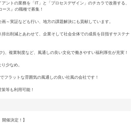
イアントの業務を「IT」と「プロセスデザイン」のチカラで改善する、
コース』の職種で募集！
の企画～実証なども行い、地方の課題解決にも貢献しています。
ガス排出削減とあわせて、企業そして社会全体での成長を目指すサステナ
ーク)、複業制度など、風通しの良い文化で働きやすい福利厚生が充実！
かなり少なめ。
7%でフラットな雰囲気の風通しの良い社風の会社です！
考対策等も利用可能！
、開催決定！】