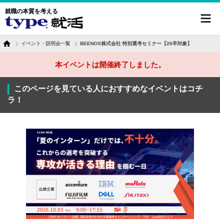
就職の本質を考える
toggl
navig
イベント・説明会一覧
BEENOS株式会社 特別選考セミナー【26卒対象】
本イベントは開催終了しました。
このページを見ている人におすすめなイベントはコチ
ラ！