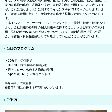
イセンス可能かつ譲渡可能な使用、複製、配布、公衆送信、改変、編集、二
次的著作物の作成、表示及び実行（宣伝告知等に利用することを含みます
が、これに限りません）に関するライセンスを付与するものとします。ま
た、かかる使用に際して、参加者は著作者人格権を行使しないものとしま
す。
・本イベント、セミナーの、スクリーンショット・撮影・録音・録画などに
より、会社情報や参加者の個人情報を取得すること、および資料の二次利
用、詳細内容のSNSへの投稿を禁止いたします。無断利用が発覚した場
合、著作権・肖像権侵害として対処させていただくことがございます。
当日のプログラム
・10分前：受付開始
・BEENOS株式会社の会社説明
・選考フロー、求める人物像の説明
・type公式LINEから選考エントリー
※各自終了次第解散。
※終了時間は前後する可能性がございます。
ご案内