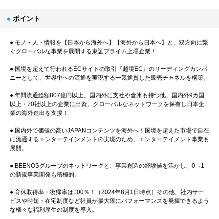
ポイント
● モノ・人・情報を【日本から海外へ】【海外から日本へ】と、双方向に繋
ぐグローバルな事業を展開する東証プライム上場企業！
● 国境を超えて行われるECサイトの取引『越境EC』のリーディングカンパ
ニーとして、世界中への流通を実現する一気通貫した販売チャネルを構築。
● 年間流通総額807億円以上。国内外に支社や倉庫も持つ他、国内外9カ国
以上・70社以上の企業に出資。グローバルなネットワークを保有し日本企
業の海外進出を支援！
● 国内外で価値の高いJAPANコンテンツを海外へ！国境を超えた市場で自在
に流通するエンターテインメントの実現のため、エンターテイメント事業も
展開。
● BEENOSグループのネットワークと、事業創造の経験値を活かし、0→1
の新規事業開発も積極的。
● 育休取得率・復帰率は100％！（2024年8月1日時点）その他、社内サー
ビスや時短・在宅制度など社員が最大限にパフォーマンスを発揮できるよう
な様々な福利厚生の制度を導入。