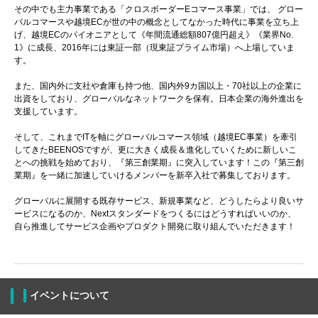
その中でも主力事業である「クロスボーダーEコマース事業」では、 グロー
バルコマースや越境ECが世の中の概念としてなかった時代に事業を立ち上
げ、越境ECのパイオニアとして《年間流通総額807億円超え》《業界No.
1》に成長、2016年には東証一部（現東証プライム市場）へ上場していま
す。
また、国内外に支社や倉庫も持つ他、国内外9カ国以上・70社以上の企業に
出資をしており、グローバルなネットワークを保有。日本企業の海外進出を
支援しています。
そして、これまでITを軸にグローバルコマース領域（越境EC事業）を牽引
してきたBEENOSですが、更に大きく成長＆進化していくために新しいこ
とへの挑戦を始めており、『第三創業期』に突入しています！この『第三創
業期』を一緒に加速していけるメンバーを新卒入社で募集しております。
グローバルに展開する既存サービス、新規事業など、どうしたらより良いサ
ービスになるのか、Nextスタンダードをつくるにはどうすればいいのか、
自ら推進してサービス企画やプロダクト開発に取り組んでいただきます！
イベントについて