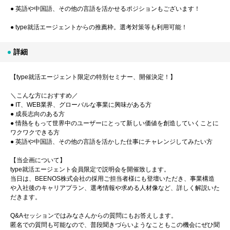
● 英語や中国語、その他の言語を活かせるポジションもございます！
● type就活エージェントからの推薦枠。選考対策等も利用可能！
詳細
【type就活エージェント限定の特別セミナー、開催決定！】
＼こんな方におすすめ／
● IT、WEB業界、グローバルな事業に興味がある方
● 成長志向のある方
● 情熱をもって世界中のユーザーにとって新しい価値を創造していくことに
ワクワクできる方
● 英語や中国語、その他の言語を活かした仕事にチャレンジしてみたい方
【当企画について】
type就活エージェント会員限定で説明会を開催致します。
当日は、BEENOS株式会社の採用ご担当者様にも登壇いただき、事業構造
や入社後のキャリアプラン、選考情報や求める人材像など、詳しく解説いた
だきます。
Q&Aセッションではみなさんからの質問にもお答えします。
匿名での質問も可能なので、普段聞きづらいようなこともこの機会にぜひ聞