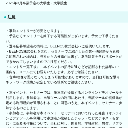
2026年3月卒業予定の大学生・大学院生
注意
・事前エントリーが必要となります。
・予告なくエントリーを終了する可能性がございます。予めご了承くださ
い。
・選考応募希望者の情報は、BEENOS株式会社へご提供いたします。
・BEENOS株式会社を含む、セミナーでご紹介した企業へ他経路から直接
ご応募された場合は、当社からの推薦が出来ず、選考対策を含むサポートが
できかねてしまいますのでご注意ください。
・エントリー完了後に、本イベントの招待URLなどが記載された詳細のご
案内を、メールにてお送りいたします。必ずご確認ください。
・音声/映像が悪くなってしまう可能性がありますので、当日は可能な限り
ネットワーク環境が安定している場所でご視聴ください。
・本イベント、セミナーでは、第三者が提供するオンラインビデオツールを
利用します。参加者は、当該ツールの利用にあたり、当該ツールの提供元が
定める利用規約が適用されることに同意のうえ、本イベント、セミナーに参
加するものとします。
・参加者は、参加者が本イベント、セミナーにおいて行った発言（オンライ
ンビデオツールを利用して参加者が投稿したチャットなどのテキストも含
む）に係る著作権について、当社に対し、世界的、非独占的、無償、サブラ