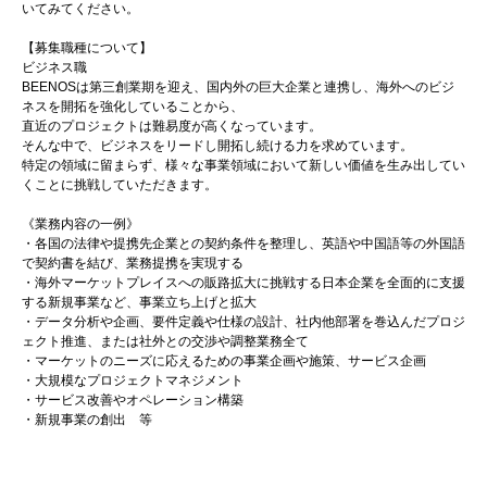
いてみてください。
【募集職種について】
ビジネス職
BEENOSは第三創業期を迎え、国内外の巨大企業と連携し、海外へのビジ
ネスを開拓を強化していることから、
直近のプロジェクトは難易度が高くなっています。
そんな中で、ビジネスをリードし開拓し続ける力を求めています。
特定の領域に留まらず、様々な事業領域において新しい価値を生み出してい
くことに挑戦していただきます。
《業務内容の一例》
・各国の法律や提携先企業との契約条件を整理し、英語や中国語等の外国語
で契約書を結び、業務提携を実現する
・海外マーケットプレイスへの販路拡大に挑戦する日本企業を全面的に支援
する新規事業など、事業立ち上げと拡大
・データ分析や企画、要件定義や仕様の設計、社内他部署を巻込んだプロジ
ェクト推進、または社外との交渉や調整業務全て
・マーケットのニーズに応えるための事業企画や施策、サービス企画
・大規模なプロジェクトマネジメント
・サービス改善やオペレーション構築
・新規事業の創出 等