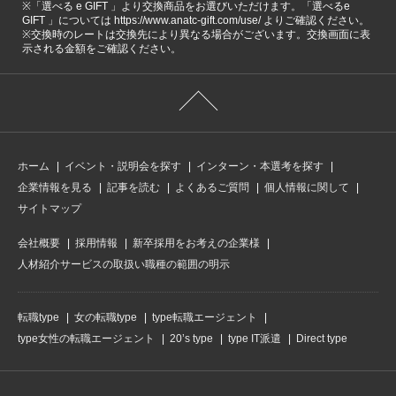
※「選べる e GIFT 」より交換商品をお選びいただけます。「選べるe
GIFT 」については https://www.anatc-gift.com/use/ よりご確認ください。
※交換時のレートは交換先により異なる場合がございます。交換画面に表
示される金額をご確認ください。
ホーム
イベント・説明会を探す
インターン・本選考を探す
企業情報を見る
記事を読む
よくあるご質問
個人情報に関して
サイトマップ
会社概要
採用情報
新卒採用をお考えの企業様
人材紹介サービスの取扱い職種の範囲の明示
転職type
女の転職type
type転職エージェント
type女性の転職エージェント
20’s type
type IT派遣
Direct type