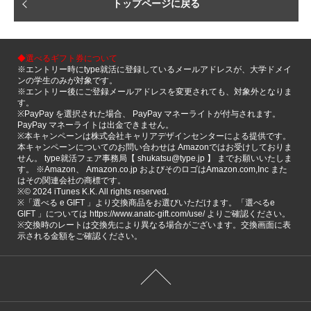
トップページに戻る
◆選べるギフト券について
※エントリー時にtype就活に登録しているメールアドレスが、大学ドメイ
ンの学生のみが対象です。
※エントリー後にご登録メールアドレスを変更されても、対象外となりま
す。
※PayPay を選択された場合、 PayPay マネーライトが付与されます。
PayPay マネーライトは出金できません。
※本キャンペーンは株式会社キャリアデザインセンターによる提供です。
本キャンペーンについてのお問い合わせは Amazonではお受けしておりま
せん。 type就活フェア事務局【 shukatsu@type.jp 】 までお願いいたしま
す。 ※Amazon、 Amazon.co.jp およびそのロゴはAmazon.com,Inc また
はその関連会社の商標です。
※©️ 2024 iTunes K.K. All rights reserved.
※「選べる e GIFT 」より交換商品をお選びいただけます。「選べるe
GIFT 」については https://www.anatc-gift.com/use/ よりご確認ください。
※交換時のレートは交換先により異なる場合がございます。交換画面に表
示される金額をご確認ください。