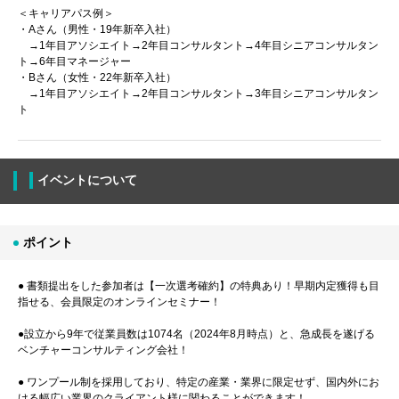
＜キャリアパス例＞
・Aさん（男性・19年新卒入社）
→1年目アソシエイト→2年目コンサルタント→4年目シニアコンサルタン
ト→6年目マネージャー
・Bさん（女性・22年新卒入社）
→1年目アソシエイト→2年目コンサルタント→3年目シニアコンサルタン
ト
イベントについて
ポイント
● 書類提出をした参加者は【一次選考確約】の特典あり！早期内定獲得も目
指せる、会員限定のオンラインセミナー！
●設立から9年で従業員数は1074名（2024年8月時点）と、急成長を遂げる
ベンチャーコンサルティング会社！
● ワンプール制を採用しており、特定の産業・業界に限定せず、国内外にお
ける幅広い業界のクライアント様に関わることができます！