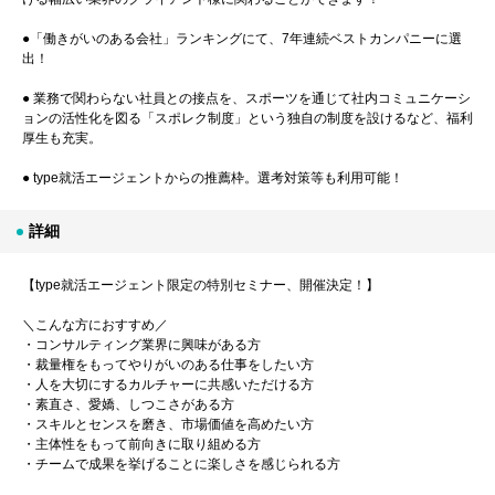
●「働きがいのある会社」ランキングにて、7年連続ベストカンパニーに選
出！
● 業務で関わらない社員との接点を、スポーツを通じて社内コミュニケーシ
ョンの活性化を図る「スポレク制度」という独自の制度を設けるなど、福利
厚生も充実。
● type就活エージェントからの推薦枠。選考対策等も利用可能！
詳細
【type就活エージェント限定の特別セミナー、開催決定！】
＼こんな方におすすめ／
・コンサルティング業界に興味がある方
・裁量権をもってやりがいのある仕事をしたい方
・人を大切にするカルチャーに共感いただける方
・素直さ、愛嬌、しつこさがある方
・スキルとセンスを磨き、市場価値を高めたい方
・主体性をもって前向きに取り組める方
・チームで成果を挙げることに楽しさを感じられる方