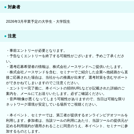
対象者
2026年3月卒業予定の大学生・大学院生
注意
・事前エントリーが必要となります。
・予告なくエントリーを終了する可能性がございます。予めご了承くださ
い。
・選考応募希望者の情報は、株式会社ノースサンドへご提供いたします。
・株式会社ノースサンドを含む、セミナーでご紹介した企業へ他経路から直
接ご応募された場合は、当社からの推薦が出来ず、選考対策を含むサポート
ができかねてしまいますのでご注意ください。
・エントリー完了後に、本イベントの招待URLなどが記載された詳細のご
案内を、メールにてお送りいたします。必ずご確認ください。
・音声/映像が悪くなってしまう可能性がありますので、当日は可能な限り
ネットワーク環境が安定している場所でご視聴ください。
・本イベント、セミナーでは、第三者が提供するオンラインビデオツールを
利用します。参加者は、当該ツールの利用にあたり、当該ツールの提供元が
定める利用規約が適用されることに同意のうえ、本イベント、セミナーに参
加するものとします。