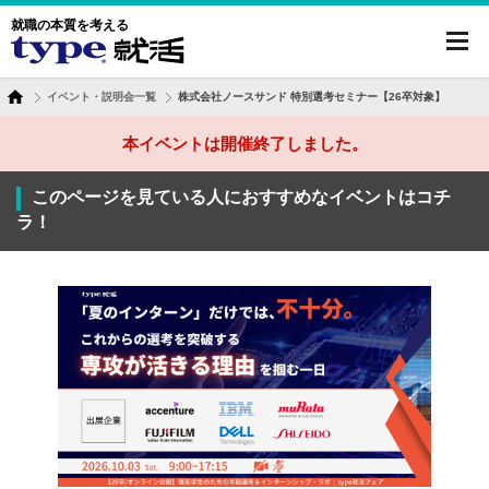
就職の本質を考える
toggl
navig
イベント・説明会一覧
株式会社ノースサンド 特別選考セミナー【26卒対象】
本イベントは開催終了しました。
このページを見ている人におすすめなイベントはコチ
ラ！