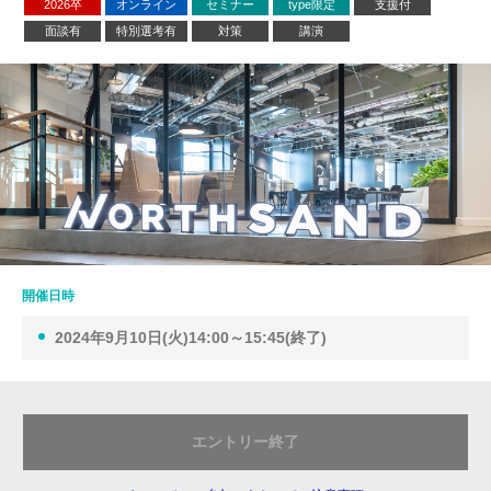
2026卒
オンライン
セミナー
type限定
支援付
面談有
特別選考有
対策
講演
開催日時
2024年9月10日(火)14:00～15:45(終了)
エントリー終了