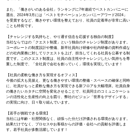
また、「働きがいのある会社」ランキングに7年連続でベストカンパニーに
選出、2024年3月には「ベストモチベーションカンパニーアワード2024」
を受賞するなど、働きやすい環境を整えており、社員の定着率が非常に高い
ことも特長です。
【チャレンジする気持ちと、やり通す信念を応援する独自の制度】
当社ならではの「クエスト制度」という独自のチャレンジ制度があります。
コーポレートの制度設計や整備、新卒社員向け研修や社内研修の資料作成な
どの社内業務に対してリクエストを上げ、担当してくれる社員を公募する制
度です。このクエスト制度は、社員の自主性やチャレンジしたい気持ちを尊
重した制度で、「全社員で会社を創っていく」環境を実現しています！
【社員の柔軟な働き方を実現するオフィス】
今後の拡大も見据え、更なる働きやすい環境の整備・スペースの確保と同時
に、社員がもっと柔軟な働き方を実現できる新フロアを大幅増床。社員自身
の働きたいカタチに空間を変化させることで、社員同士のコミュニケーショ
ンの活性化と生産性の向上を図り、弊社のビジョン「世界をデザインする」
の実現に向け、日々取り組んでいます。
【若手が挑戦できる環境】
当社には年齢・社歴関係なく、頑張った分だけ評価される環境があります。
結果だけでなく、プロセスやお客様からの評価・会社への貢献を評価しま
す。若手社員が多数活躍しています！