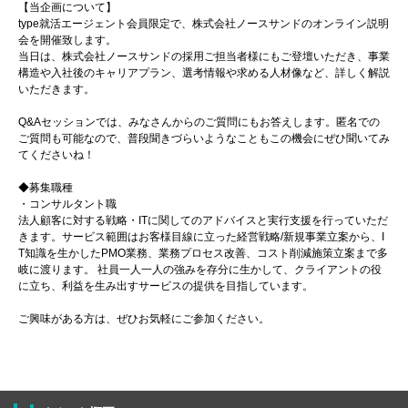
【当企画について】
type就活エージェント会員限定で、株式会社ノースサンドのオンライン説明
会を開催致します。
当日は、株式会社ノースサンドの採用ご担当者様にもご登壇いただき、事業
構造や入社後のキャリアプラン、選考情報や求める人材像など、詳しく解説
いただきます。
Q&Aセッションでは、みなさんからのご質問にもお答えします。匿名での
ご質問も可能なので、普段聞きづらいようなこともこの機会にぜひ聞いてみ
てくださいね！
◆募集職種
・コンサルタント職
法人顧客に対する戦略・ITに関してのアドバイスと実行支援を行っていただ
きます。サービス範囲はお客様目線に立った経営戦略/新規事業立案から、I
T知識を生かしたPMO業務、業務プロセス改善、コスト削減施策立案まで多
岐に渡ります。 社員一人一人の強みを存分に生かして、クライアントの役
に立ち、利益を生み出すサービスの提供を目指しています。
ご興味がある方は、ぜひお気軽にご参加ください。