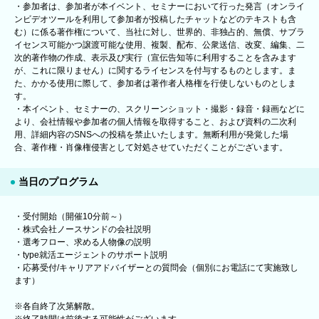
・参加者は、参加者が本イベント、セミナーにおいて行った発言（オンライ
ンビデオツールを利用して参加者が投稿したチャットなどのテキストも含
む）に係る著作権について、当社に対し、世界的、非独占的、無償、サブラ
イセンス可能かつ譲渡可能な使用、複製、配布、公衆送信、改変、編集、二
次的著作物の作成、表示及び実行（宣伝告知等に利用することを含みます
が、これに限りません）に関するライセンスを付与するものとします。ま
た、かかる使用に際して、参加者は著作者人格権を行使しないものとしま
す。
・本イベント、セミナーの、スクリーンショット・撮影・録音・録画などに
より、会社情報や参加者の個人情報を取得すること、および資料の二次利
用、詳細内容のSNSへの投稿を禁止いたします。無断利用が発覚した場
合、著作権・肖像権侵害として対処させていただくことがございます。
当日のプログラム
・受付開始（開催10分前～）
・株式会社ノースサンドの会社説明
・選考フロー、求める人物像の説明
・type就活エージェントのサポート説明
・応募受付/キャリアアドバイザーとの質問会（個別にお電話にて実施致し
ます）
※各自終了次第解散。
※終了時間は前後する可能性がございます。