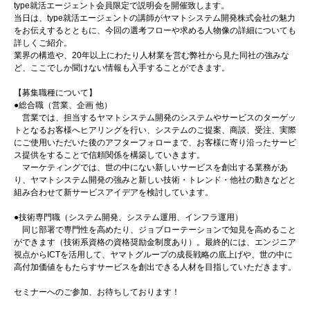
type就活エージェント会員限定で説明会を開催致します。
当日は、type就活エージェントの講師がヤマトシステム開発株式会社の魅力
をお伝えするとともに、今回の選考フローや求める人物像の詳細についても
詳しくご紹介。
業界の構造や、20年以上にわたり人材業を営む弊社から見た同社の強みな
ど、ここでしか聞けない情報も入手することができます。
【募集職種について】
●総合職（営業、企画 他）
営業では、担当するヤマトシステム開発のシステムやサービスのターゲッ
トとなるお客様へヒアリングを行い、システムのご提案、商談、受注、実際
にご使用いただいた後のアフターフォローまで、お客様に寄り沿ったサービ
ス提供をすることで信頼関係を構築していきます。
マーケティングでは、世の中にない新しいサービスを創出する業務があ
り、ヤマトシステム開発の強みと新しい技術・トレンド・他社の動きなどと
組み合わせて新サービスアイデアを検討しています。
●技術専門職（システム開発、システム運用、インフラ運用）
同じ部署で専門性を高めたり、ジョブローテーションで知見を高めること
ができます（技術系資格の資格奨励金制度あり）。最終的には、エンジニア
視点からICTを活用して、ヤマトグループの成長戦略の底上げや、世の中に
高付加価値をもたらすサービスを創出できる人材を目指していただきます。
セミナーへのご参加、お待ちしております！