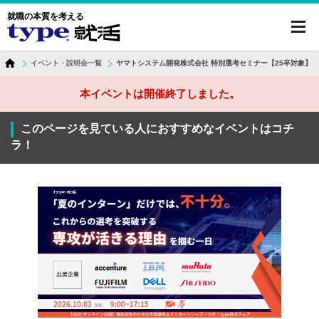
就職の本質を考える
toggl
navig
イベント・説明会一覧
ヤマトシステム開発株式会社 特別選考セミナー【25卒対象】
本イベントは開催終了しました。
このページを見ている人におすすめなイベントはコチ
ラ！