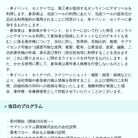
・本イベント、セミナーでは、第三者が提供するオンラインビデオツールを
利用します。参加者は、当該ツールの利用にあたり、当該ツールの提供元が
定める利用規約が適用されることに同意のうえ、本イベント、セミナーに参
加するものとします。
・参加者は、参加者が本イベント、セミナーにおいて行った発言（オンライ
ンビデオツールを利用して参加者が投稿したチャットなどのテキストも含
む）に係る著作権について、当社に対し、世界的、非独占的、無償、サブラ
イセンス可能かつ譲渡可能な使用、複製、配布、公衆送信、改変、編集、二
次的著作物の作成、表示及び実行（宣伝告知等に利用することを含みます
が、これに限りません）に関するライセンスを付与するものとします。ま
た、かかる使用に際して、参加者は著作者人格権を行使しないものとしま
す。
・本イベント、セミナーの、スクリーンショット・撮影・録音・録画などに
より、会社情報や参加者の個人情報を取得すること、および資料の二次利
用、詳細内容のSNSへの投稿を禁止いたします。無断利用が発覚した場
合、著作権・肖像権侵害として対処させていただくことがございます。
当日のプログラム
・受付開始（開催10分前～）
・ヤマトシステム開発株式会社の会社説明
・選考フロー、求める人物像の説明
・その他おすすめ企業のご紹介/type就活エージェントのサポート説明