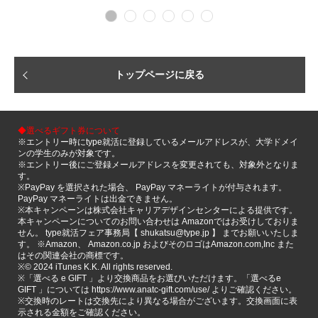
トップページに戻る
◆選べるギフト券について
※エントリー時にtype就活に登録しているメールアドレスが、大学ドメイ
ンの学生のみが対象です。
※エントリー後にご登録メールアドレスを変更されても、対象外となりま
す。
※PayPay を選択された場合、 PayPay マネーライトが付与されます。
PayPay マネーライトは出金できません。
※本キャンペーンは株式会社キャリアデザインセンターによる提供です。
本キャンペーンについてのお問い合わせは Amazonではお受けしておりま
せん。 type就活フェア事務局【 shukatsu@type.jp 】 までお願いいたしま
す。 ※Amazon、 Amazon.co.jp およびそのロゴはAmazon.com,Inc また
はその関連会社の商標です。
※©️ 2024 iTunes K.K. All rights reserved.
※「選べる e GIFT 」より交換商品をお選びいただけます。「選べるe
GIFT 」については https://www.anatc-gift.com/use/ よりご確認ください。
※交換時のレートは交換先により異なる場合がございます。交換画面に表
示される金額をご確認ください。