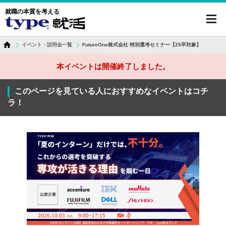
就職の本質を考える
toggl
navig
イベント・説明会一覧
FutureOne株式会社 特別選考セミナー【25卒対象】
本イベントは開催終了しました。
このページを見ている人におすすめなイベントはコチ
ラ！