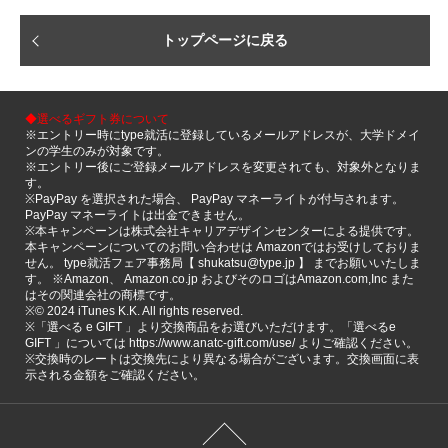
トップページに戻る
◆選べるギフト券について
※エントリー時にtype就活に登録しているメールアドレスが、大学ドメイ
ンの学生のみが対象です。
※エントリー後にご登録メールアドレスを変更されても、対象外となりま
す。
※PayPay を選択された場合、 PayPay マネーライトが付与されます。
PayPay マネーライトは出金できません。
※本キャンペーンは株式会社キャリアデザインセンターによる提供です。
本キャンペーンについてのお問い合わせは Amazonではお受けしておりま
せん。 type就活フェア事務局【 shukatsu@type.jp 】 までお願いいたしま
す。 ※Amazon、 Amazon.co.jp およびそのロゴはAmazon.com,Inc また
はその関連会社の商標です。
※©️ 2024 iTunes K.K. All rights reserved.
※「選べる e GIFT 」より交換商品をお選びいただけます。「選べるe
GIFT 」については https://www.anatc-gift.com/use/ よりご確認ください。
※交換時のレートは交換先により異なる場合がございます。交換画面に表
示される金額をご確認ください。