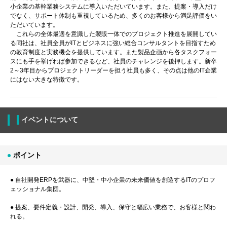
小企業の基幹業務システムに導入いただいています。また、提案・導入だけ
でなく、サポート体制も重視しているため、多くのお客様から満足評価をい
ただいています。
これらの全体最適を意識した製販一体でのプロジェクト推進を展開してい
る同社は、社員全員がITとビジネスに強い総合コンサルタントを目指すため
の教育制度と実務機会を提供しています。また製品企画から各タスクフォー
スにも手を挙げれば参加できるなど、社員のチャレンジを後押します。新卒
2～3年目からプロジェクトリーダーを担う社員も多く、その点は他のIT企業
にはない大きな特徴です。
イベントについて
ポイント
● 自社開発ERPを武器に、中堅・中小企業の未来価値を創造するITのプロフ
ェッショナル集団。
● 提案、要件定義・設計、開発、導入、保守と幅広い業務で、お客様と関わ
れる。