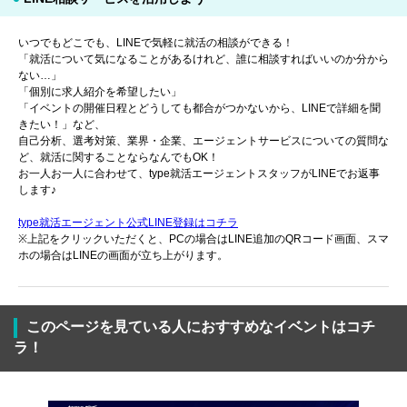
いつでもどこでも、LINEで気軽に就活の相談ができる！
「就活について気になることがあるけれど、誰に相談すればいいのか分から
ない…」
「個別に求人紹介を希望したい」
「イベントの開催日程とどうしても都合がつかないから、LINEで詳細を聞
きたい！」など、
自己分析、選考対策、業界・企業、エージェントサービスについての質問な
ど、就活に関することならなんでもOK！
お一人お一人に合わせて、type就活エージェントスタッフがLINEでお返事
します♪
type就活エージェント公式LINE登録はコチラ
※上記をクリックいただくと、PCの場合はLINE追加のQRコード画面、スマ
ホの場合はLINEの画面が立ち上がります。
このページを見ている人におすすめなイベントはコチ
ラ！