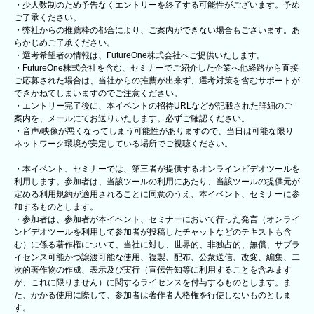
・少人数制のため予告なくエントリーを終了する可能性がございます。予め
ご了承ください。
・弊社からの推薦枠の都合により、ご案内ができない場合もございます。あ
らかじめご了承ください。
・選考希望者の情報は、FutureOne株式会社へご提供いたします。
・FutureOne株式会社を含む、セミナーでご紹介した企業へ他経路から直接
ご応募された場合は、当社からの推薦が出来ず、選考対策を含むサポートが
できかねてしまいますのでご注意ください。
・エントリー完了後に、本イベントの招待URLなどが記載された詳細のご
案内を、メールにてお送りいたします。必ずご確認ください。
・音声/映像が悪くなってしまう可能性がありますので、当日は可能な限り
ネットワーク環境が安定している場所でご視聴ください。
・本イベント、セミナーでは、第三者が提供するオンラインビデオツールを
利用します。参加者は、当該ツールの利用にあたり、当該ツールの提供元が
定める利用規約が適用されることに同意のうえ、本イベント、セミナーに参
加するものとします。
・参加者は、参加者が本イベント、セミナーにおいて行った発言（オンライ
ンビデオツールを利用して参加者が投稿したチャットなどのテキストも含
む）に係る著作権について、当社に対し、世界的、非独占的、無償、サブラ
イセンス可能かつ譲渡可能な使用、複製、配布、公衆送信、改変、編集、二
次的著作物の作成、表示及び実行（宣伝告知等に利用することを含みます
が、これに限りません）に関するライセンスを付与するものとします。ま
た、かかる使用に際して、参加者は著作者人格権を行使しないものとしま
す。