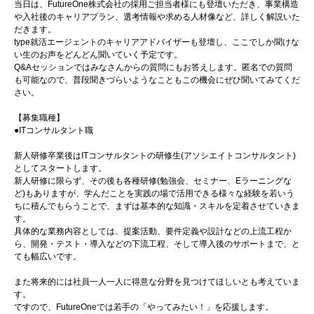
当日は、FutureOne株式会社の採用ご担当者様にも登壇いただき、事業構造
や入社後のキャリアプラン、選考情報や求める人材像など、詳しく解説いた
だきます。
type就活エージェントのキャリアアドバイザーも登壇し、ここでしか聞けな
い生のお声をどんどん聞いていく予定です。
Q&Aセッションではみなさんからの質問にもお答えします。匿名での質問
も可能なので、普段聞きづらいようなこともこの機会にぜひ聞いてみてくだ
さい。
【募集職種】
●ITコンサルタント職
新人研修卒業後はITコンサルタントの研修生(アソシエイトコンサルタント)
としてスタートします。
新人研修に限らず、その後も各種研修(勉強会、セミナー、Eラーニングな
ど)もありますが、学んだことを実践の場で活用できる様々な経験を若いう
ちに積んでもらうことで、まずは基本的な知識・スキルを定着させていきま
す。
具体的な業務内容としては、提案活動、要件定義や設計などの上流工程か
ら、開発・テスト・導入などの下流工程、そして導入後のサポートまで、と
ても幅広いです。
また将来的には社員一人一人に得意な分野を見つけてほしいとも考えていま
す。
ですので、FutureOneでは若手の「やってみたい！」を応援します。