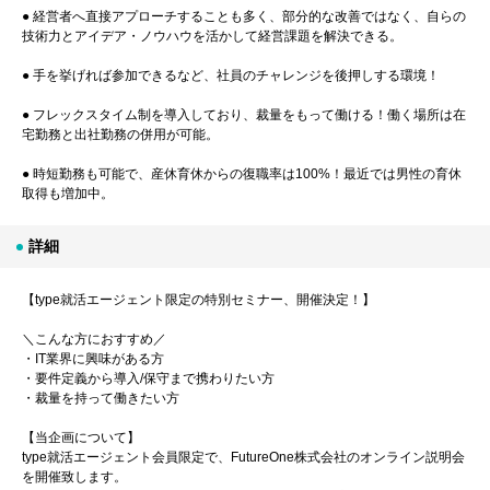
● 経営者へ直接アプローチすることも多く、部分的な改善ではなく、自らの
技術力とアイデア・ノウハウを活かして経営課題を解決できる。
● 手を挙げれば参加できるなど、社員のチャレンジを後押しする環境！
● フレックスタイム制を導入しており、裁量をもって働ける！働く場所は在
宅勤務と出社勤務の併用が可能。
● 時短勤務も可能で、産休育休からの復職率は100%！最近では男性の育休
取得も増加中。
詳細
【type就活エージェント限定の特別セミナー、開催決定！】
＼こんな方におすすめ／
・IT業界に興味がある方
・要件定義から導入/保守まで携わりたい方
・裁量を持って働きたい方
【当企画について】
type就活エージェント会員限定で、FutureOne株式会社のオンライン説明会
を開催致します。