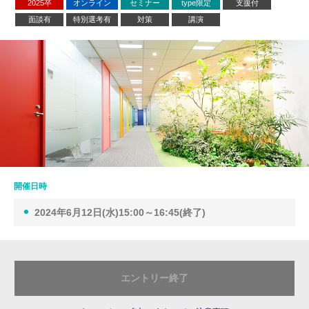
2025卒
オンライン
セミナー
type限定
支援付
面談有
特別選考有
対策
講演
開催日時
2024年6月12日(水)15:00～16:45(終了)
エントリー終了