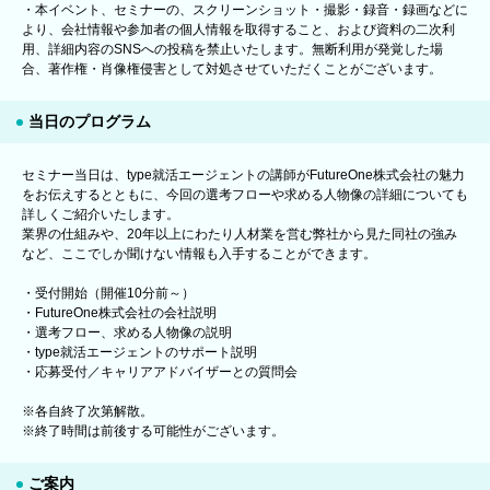
・本イベント、セミナーの、スクリーンショット・撮影・録音・録画などに
より、会社情報や参加者の個人情報を取得すること、および資料の二次利
用、詳細内容のSNSへの投稿を禁止いたします。無断利用が発覚した場
合、著作権・肖像権侵害として対処させていただくことがございます。
当日のプログラム
セミナー当日は、type就活エージェントの講師がFutureOne株式会社の魅力
をお伝えするとともに、今回の選考フローや求める人物像の詳細についても
詳しくご紹介いたします。
業界の仕組みや、20年以上にわたり人材業を営む弊社から見た同社の強み
など、ここでしか聞けない情報も入手することができます。
・受付開始（開催10分前～）
・FutureOne株式会社の会社説明
・選考フロー、求める人物像の説明
・type就活エージェントのサポート説明
・応募受付／キャリアアドバイザーとの質問会
※各自終了次第解散。
※終了時間は前後する可能性がございます。
ご案内