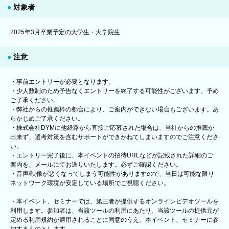
対象者
2025年3月卒業予定の大学生・大学院生
注意
・事前エントリーが必要となります。
・少人数制のため予告なくエントリーを終了する可能性がございます。予め
ご了承ください。
・弊社からの推薦枠の都合により、ご案内ができない場合もございます。あ
らかじめご了承ください。
・株式会社DYMに他経路から直接ご応募された場合は、当社からの推薦が
出来ず、選考対策を含むサポートができかねてしまいますのでご注意くださ
い。
・エントリー完了後に、本イベントの招待URLなどが記載された詳細のご
案内を、メールにてお送りいたします。必ずご確認ください。
・音声/映像が悪くなってしまう可能性がありますので、当日は可能な限り
ネットワーク環境が安定している場所でご視聴ください。
・本イベント、セミナーでは、第三者が提供するオンラインビデオツールを
利用します。参加者は、当該ツールの利用にあたり、当該ツールの提供元が
定める利用規約が適用されることに同意のうえ、本イベント、セミナーに参
加するものとします。