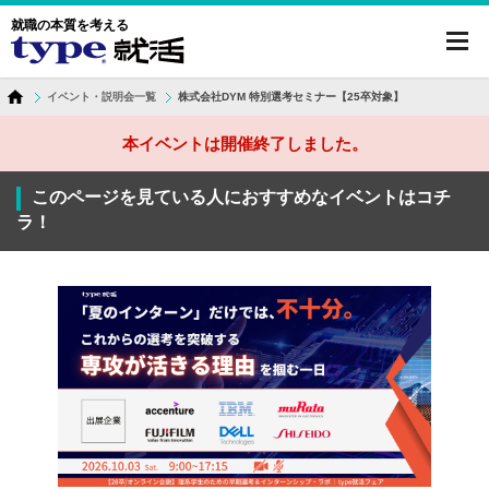
就職の本質を考える
toggl
navig
イベント・説明会一覧
株式会社DYM 特別選考セミナー【25卒対象】
本イベントは開催終了しました。
このページを見ている人におすすめなイベントはコチ
ラ！