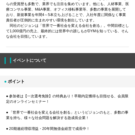
らの受賞歴も多数で、業界でも注目を集めています。他にも、人材事業、医
療コンサル事業、M&A事業、オフィス移転事業等、多数の事業を展開して
おり、新規事業を年間4～5本立ち上げることで、入社年度に関係なく事業
責任者が圧倒的に生まれやすい環境を創出しています。
同社のビジョンは「世界で一番社会を変える会社を創る」。中間目標とし
て1,000億円の売上、最終的には世界中の誰しもがDYMを知っている、そん
な会社を目指しています。
イベントについて
ポイント
● 参加者は【一次選考免除】の特典あり！早期内定獲得も目指せる、会員限
定のオンラインセミナー！
● 「世界で一番社会を変える会社を創る」というビジョンのもと、多数の事
業を持ち、様々な社会問題を解決する急成長企業！
● 20期連続増収増益・20年間無借金経営で成長中！