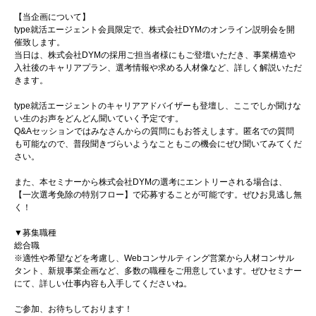
【当企画について】
type就活エージェント会員限定で、株式会社DYMのオンライン説明会を開
催致します。
当日は、株式会社DYMの採用ご担当者様にもご登壇いただき、事業構造や
入社後のキャリアプラン、選考情報や求める人材像など、詳しく解説いただ
きます。
type就活エージェントのキャリアアドバイザーも登壇し、ここでしか聞けな
い生のお声をどんどん聞いていく予定です。
Q&Aセッションではみなさんからの質問にもお答えします。匿名での質問
も可能なので、普段聞きづらいようなこともこの機会にぜひ聞いてみてくだ
さい。
また、本セミナーから株式会社DYMの選考にエントリーされる場合は、
【一次選考免除の特別フロー】で応募することが可能です。ぜひお見逃し無
く！
▼募集職種
総合職
※適性や希望などを考慮し、Webコンサルティング営業から人材コンサル
タント、新規事業企画など、多数の職種をご用意しています。ぜひセミナー
にて、詳しい仕事内容も入手してくださいね。
ご参加、お待ちしております！