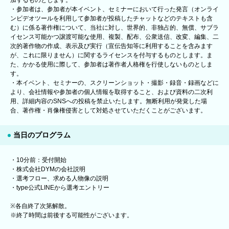
・参加者は、参加者が本イベント、セミナーにおいて行った発言（オンライ
ンビデオツールを利用して参加者が投稿したチャットなどのテキストも含
む）に係る著作権について、当社に対し、世界的、非独占的、無償、サブラ
イセンス可能かつ譲渡可能な使用、複製、配布、公衆送信、改変、編集、二
次的著作物の作成、表示及び実行（宣伝告知等に利用することを含みます
が、これに限りません）に関するライセンスを付与するものとします。ま
た、かかる使用に際して、参加者は著作者人格権を行使しないものとしま
す。
・本イベント、セミナーの、スクリーンショット・撮影・録音・録画などに
より、会社情報や参加者の個人情報を取得すること、および資料の二次利
用、詳細内容のSNSへの投稿を禁止いたします。無断利用が発覚した場
合、著作権・肖像権侵害として対処させていただくことがございます。
当日のプログラム
・10分前：受付開始
・株式会社DYMの会社説明
・選考フロー、求める人物像の説明
・type公式LINEから選考エントリー
※各自終了次第解散。
※終了時間は前後する可能性がございます。