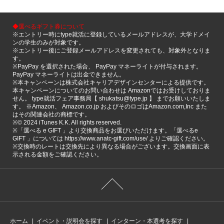
◆選べるギフト券について
※エントリー時にtype就活に登録しているメールアドレスが、大学ドメイ
ンの学生のみが対象です。
※エントリー後にご登録メールアドレスを変更されても、対象外となりま
す。
※PayPay を選択された場合、 PayPay マネーライトが付与されます。
PayPay マネーライトは出金できません。
※本キャンペーンは株式会社キャリアデザインセンターによる提供です。
本キャンペーンについてのお問い合わせは Amazonではお受けしておりま
せん。 type就活フェア事務局【 shukatsu@type.jp 】 までお願いいたしま
す。 ※Amazon、 Amazon.co.jp およびそのロゴはAmazon.com,Inc また
はその関連会社の商標です。
※©️ 2024 iTunes K.K. All rights reserved.
※「選べる e GIFT 」より交換商品をお選びいただけます。「選べるe
GIFT 」については https://www.anatc-gift.com/use/ よりご確認ください。
※交換時のレートは交換先により異なる場合がございます。交換画面に表
示される金額をご確認ください。
ホーム
イベント・説明会を探す
インターン・本選考を探す