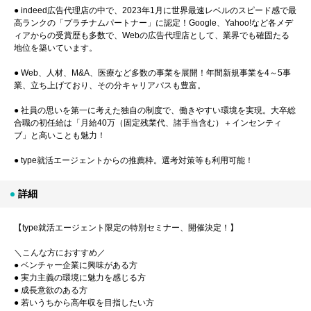
● indeed広告代理店の中で、2023年1月に世界最速レベルのスピード感で最
高ランクの「プラチナムパートナー」に認定！Google、Yahoo!など各メデ
ィアからの受賞歴も多数で、Webの広告代理店として、業界でも確固たる
地位を築いています。
● Web、人材、M&A、医療など多数の事業を展開！年間新規事業を4～5事
業、立ち上げており、その分キャリアパスも豊富。
● 社員の思いを第一に考えた独自の制度で、働きやすい環境を実現。大卒総
合職の初任給は「月給40万（固定残業代、諸手当含む）＋インセンティ
ブ」と高いことも魅力！
● type就活エージェントからの推薦枠。選考対策等も利用可能！
詳細
【type就活エージェント限定の特別セミナー、開催決定！】
＼こんな方におすすめ／
● ベンチャー企業に興味がある方
● 実力主義の環境に魅力を感じる方
● 成長意欲のある方
● 若いうちから高年収を目指したい方