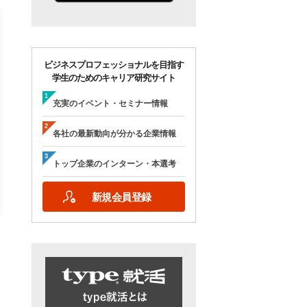
ビジネスプロフェッショナルを目指す
学生のためのキャリア研究サイト
【28卒/オンライン合説】エン
【28卒/オンライン】人
ジニア志望者のための早期選
の本音が聞ける＜理系学
充実のイベント・セミナー情報
考＆インターンシップ・ラボ
ためのOB・OG座談会＞ty
｜type就活フェア
就活フェア
各社の最新動向が分かる企業情報
【日程】
【日程】
2026年10月24日(土)09:00～17:15
2026年9月19日(土)10:00～12:45
トップ企業のインターン・本選考
2026年9月19日(土)15:00～17:45
新規会員登録
詳細を見る
エントリーする
詳細を見る
エントリー