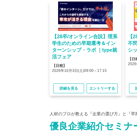
オンライン】人気企業
【28卒/オンライン合説】理系
【2
ける＜OB・OG座
学生のための早期選考＆イン
不
＞type就活フェア
ターンシップ・ラボ ｜type就
シッ
活フェア
【日
(金)10:00～12:45
2026
【日程】
(金)15:00～17:45
2026年10月3日(土)09:00～17:15
る
エントリーする
詳細を見る
エントリーする
人材のプロが教える『企業の選び方』と『早
優良企業紹介セミナ