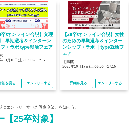
8卒/オンライン合説】文理
【28卒/オンライン合説】女性
問｜早期選考＆インターン
のための早期選考＆インター
プ・ラボ type就活フェア
ンシップ・ラボ ｜type就活フ
ェア
程】
年10月10日(土)09:00～17:15
【日程】
2026年10月17日(土)09:00～17:15
詳細を見る
エントリーする
詳細を見る
エントリーする
期にエントリーすべき優良企業』を知ろう。
ー【25卒対象】