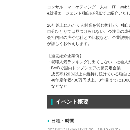
コンサル・マーケティング・人材・IT・we
e就活エージェント独自の視点でご紹介いた
20年以上にわたり人材業を営む弊社が、独
自分ひとりでは見つけられない、今注目の成
会社内部の声や他社との比較など、企業説明
が詳しくお伝えします。
【過去紹介企業例】
・就職人気ランキングに出てこない、社会人
・BtoBで国内トップシェアの超安定企業
・成長率120％以上を維持し続けている独自
・初年度年収400万円以上、3年目までに10
などなど
イベント概要
日程・時間
2023年12月4日(月)17:00～18:30 (終了)