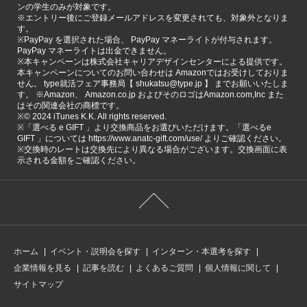
ンの学生のみが対象です。
※エントリー後にご登録メールアドレスを変更されても、対象外となりま
す。
※PayPay を選択された場合、 PayPay マネーライトが付与されます。
PayPay マネーライトは出金できません。
※本キャンペーンは株式会社キャリアデザインセンターによる提供です。
本キャンペーンについてのお問い合わせは Amazonではお受けしておりま
せん。 type就活フェア事務局【 shukatsu@type.jp 】 までお願いいたしま
す。 ※Amazon、 Amazon.co.jp およびそのロゴはAmazon.com,Inc また
はその関連会社の商標です。
※©️ 2024 iTunes K.K. All rights reserved.
※「選べる e GIFT 」より交換商品をお選びいただけます。「選べるe
GIFT 」については https://www.anatc-gift.com/use/ よりご確認ください。
※交換時のレートは交換先により異なる場合がございます。交換画面に表
示される金額をご確認ください。
ホーム
イベント・説明会を探す
インターン・本選考を探す
企業情報を見る
記事を読む
よくあるご質問
個人情報に関して
サイトマップ