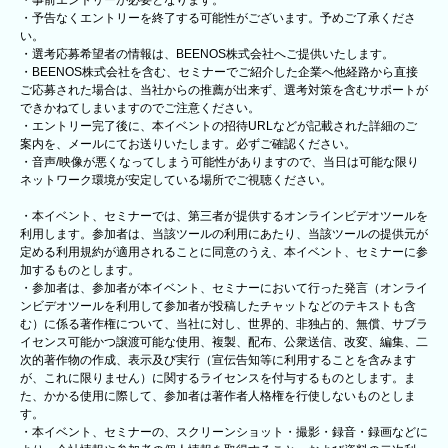
・予告なくエントリーを終了する可能性がございます。予めご了承くださ
い。
・選考応募希望者の情報は、BEENOS株式会社へご提供いたします。
・BEENOS株式会社を含む、セミナーでご紹介した企業へ他経路から直接
ご応募された場合は、当社からの推薦が出来ず、選考対策を含むサポートが
できかねてしまいますのでご注意ください。
・エントリー完了後に、本イベントの招待URLなどが記載された詳細のご
案内を、メールにてお送りいたします。必ずご確認ください。
・音声/映像が悪くなってしまう可能性がありますので、当日は可能な限り
ネットワーク環境が安定している場所でご視聴ください。
・本イベント、セミナーでは、第三者が提供するオンラインビデオツールを
利用します。参加者は、当該ツールの利用にあたり、当該ツールの提供元が
定める利用規約が適用されることに同意のうえ、本イベント、セミナーに参
加するものとします。
・参加者は、参加者が本イベント、セミナーにおいて行った発言（オンライ
ンビデオツールを利用して参加者が投稿したチャットなどのテキストも含
む）に係る著作権について、当社に対し、世界的、非独占的、無償、サブラ
イセンス可能かつ譲渡可能な使用、複製、配布、公衆送信、改変、編集、二
次的著作物の作成、表示及び実行（宣伝告知等に利用することを含みます
が、これに限りません）に関するライセンスを付与するものとします。ま
た、かかる使用に際して、参加者は著作者人格権を行使しないものとしま
す。
・本イベント、セミナーの、スクリーンショット・撮影・録音・録画などに