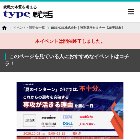
就職の本質を考える
toggl
navig
イベント・説明会一覧
BEENOS株式会社｜特別選考セミナー【25卒対象】
本イベントは開催終了しました。
このページを見ている人におすすめなイベントはコチ
ラ！