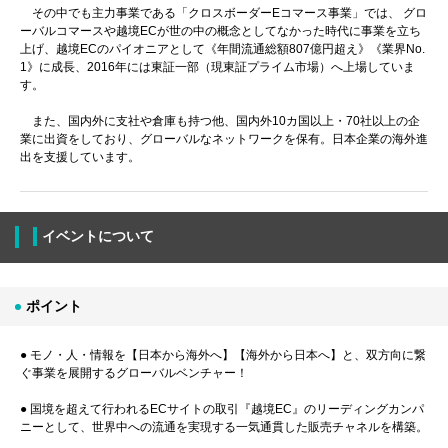
その中でも主力事業である「クロスボーダーEコマース事業」では、 グロ
ーバルコマースや越境ECが世の中の概念としてなかった時代に事業を立ち
上げ、越境ECのパイオニアとして《年間流通総額807億円超え》《業界No.
1》に成長、2016年には東証一部（現東証プライム市場）へ上場していま
す。
また、国内外に支社や倉庫も持つ他、国内外10カ国以上・70社以上の企
業に出資をしており、グローバルなネットワークを保有。日本企業の海外進
出を支援しています。
イベントについて
ポイント
● モノ・人・情報を【日本から海外へ】【海外から日本へ】と、双方向に繋
ぐ事業を展開するグローバルベンチャー！
● 国境を超えて行われるECサイトの取引『越境EC』のリーディングカンパ
ニーとして、世界中への流通を実現する一気通貫した販売チャネルを構築。