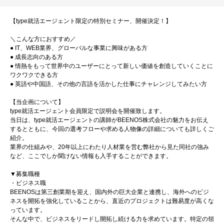
【type就活エージェント限定の特別セミナー、開催決定！】
＼こんな方におすすめ／
● IT、WEB業界、グローバルな事業に興味がある方
● 成長志向のある方
● 情熱をもって世界中のユーザーにとって新しい価値を創造していくことに
ワクワクできる方
● 英語や中国語、その他の言語を活かした仕事にチャレンジしてみたい方
【当企画について】
type就活エージェント会員限定で説明会を開催致します。
当日は、type就活エージェントの講師がBEENOS株式会社の魅力をお伝え
するとともに、今回の選考フローや求める人物像の詳細についても詳しくご
紹介。
業界の仕組みや、20年以上にわたり人材業を営む弊社から見た同社の強み
など、ここでしか聞けない情報も入手することができます。
▼募集職種
・ビジネス職
BEENOSは第三創業期を迎え、国内外の巨大企業と連携し、海外へのビジ
ネスを開拓を強化していることから、直近のプロジェクトは難易度が高くな
っています。
そんな中で、ビジネスをリードし開拓し続ける力を求めています。特定の領