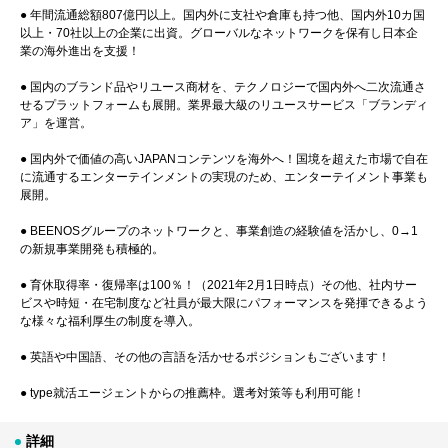
● 年間流通総額807億円以上。国内外に支社や倉庫も持つ他、国内外10カ国
以上・70社以上の企業に出資。グローバルなネットワークを保有し日本企
業の海外進出を支援！
● 国内のブランド品やリユース商材を、テクノロジーで国内外へ二次流通さ
せるプラットフォームも展開。業界最大級のリユースサービス「ブランディ
ア」を運営。
● 国内外で価値の高いJAPANコンテンツを海外へ！国境を超えた市場で自在
に流通するエンターテインメントの実現のため、エンターテイメント事業も
展開。
● BEENOSグループのネットワークと、事業創造の経験値を活かし、0→1
の新規事業開発も積極的。
● 育休取得率・復帰率は100％！（2021年2月1日時点）その他、社内サー
ビスや時短・在宅制度など社員が最大限にパフォーマンスを発揮できるよう
な様々な福利厚生の制度を導入。
● 英語や中国語、その他の言語を活かせるポジションもございます！
● type就活エージェントからの推薦枠。選考対策等も利用可能！
詳細