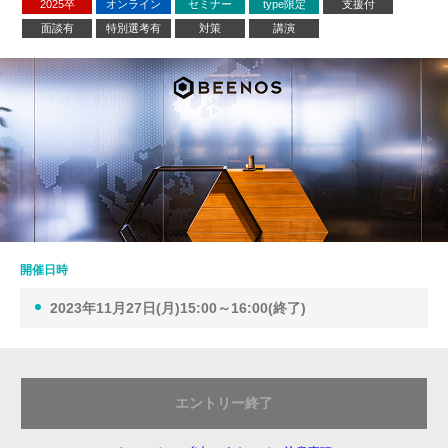
2025卒
オンライン
セミナー
type限定
支援付
面談有
特別選考有
対策
講演
開催日時
2023年11月27日(月)15:00～16:00(終了)
エントリー終了