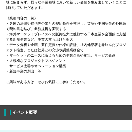
域に留まらず、様々な事業領域において新しい価値を生み出していくことに
挑戦していただきます。
《業務内容の一例》
・各国の法律や提携先企業との契約条件を整理し、英語や中国語等の外国語
で契約書を結び、業務提携を実現する
・海外マーケットプレイスへの販路拡大に挑戦する日本企業を全面的に支援
する新規事業など、事業の立ち上げと拡大
・データ分析や企画、要件定義や仕様の設計、社内他部署を巻込んだプロジ
ェクト推進、または社外との交渉や調整業務全て
・マーケットのニーズに応えるための事業企画や施策、サービス企画
・大規模なプロジェクトマネジメント
・サービス改善やオペレーション構築
・新規事業の創出 等
ご興味がある方は、ぜひお気軽にご参加ください。
イベント概要