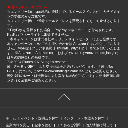
◆選べるギフト券について
※エントリー時にtype就活に登録しているメールアドレスが、大学ドメイ
ンの学生のみが対象です。
※エントリー後にご登録メールアドレスを変更されても、対象外となりま
す。
※PayPay を選択された場合、 PayPay マネーライトが付与されます。
PayPay マネーライトは出金できません。
※本キャンペーンは株式会社キャリアデザインセンターによる提供です。
本キャンペーンについてのお問い合わせは Amazonではお受けしておりま
せん。 type就活フェア事務局【 shukatsu@type.jp 】 までお願いいたしま
す。 ※Amazon、 Amazon.co.jp およびそのロゴはAmazon.com,Inc また
はその関連会社の商標です。
※©️ 2024 iTunes K.K. All rights reserved.
※「選べる e GIFT 」より交換商品をお選びいただけます。「選べるe
GIFT 」については https://www.anatc-gift.com/use/ よりご確認ください。
※交換時のレートは交換先により異なる場合がございます。交換画面に表
示される金額をご確認ください。
ホーム
イベント・説明会を探す
インターン・本選考を探す
企業情報を見る
記事を読む
よくあるご質問
個人情報に関して