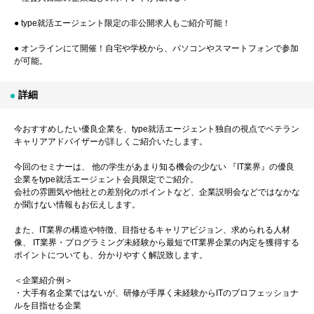
● type就活エージェント限定の非公開求人もご紹介可能！
● オンラインにて開催！自宅や学校から、パソコンやスマートフォンで参加
が可能。
詳細
今おすすめしたい優良企業を、type就活エージェント独自の視点でベテラン
キャリアアドバイザーが詳しくご紹介いたします。
今回のセミナーは、 他の学生があまり知る機会の少ない 『IT業界』の優良
企業をtype就活エージェント会員限定でご紹介。
会社の雰囲気や他社との差別化のポイントなど、企業説明会などではなかな
か聞けない情報もお伝えします。
また、IT業界の構造や特徴、目指せるキャリアビジョン、求められる人材
像、 IT業界・プログラミング未経験から最短でIT業界企業の内定を獲得する
ポイントについても、分かりやすく解説致します。
＜企業紹介例＞
・大手有名企業ではないが、研修が手厚く未経験からITのプロフェッショナ
ルを目指せる企業