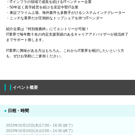
・ITインフラの領域で成長を続けるITベンチャー企業
・50年近く黒字経営を続ける安定中堅IT企業
・東証プライム上場、海外案件も多数手がけるシステムインテグレーター
・ニッチな業界だが圧倒的なトップシェアを持つITベンダー
紹介企業は『特別推薦枠』にてエントリーが可能！
IT業界で毎年数十名の内定支援実績のあるキャリアアドバイザーが就活終了
までサポート致します。
IT業界に興味がある方はもちろん、これからIT業界を検討したいという方
も、ぜひお気軽にご参加ください。
イベント概要
日程・時間
2023年10月12日(木)17:00～18:30 (終了)
2023年10月24日(火)13:00～14:30 (終了)