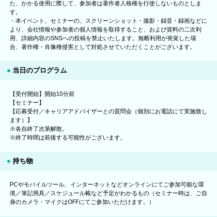
た、かかる使用に際して、参加者は著作者人格権を行使しないものとしま
す。
・本イベント、セミナーの、スクリーンショット・撮影・録音・録画などに
より、会社情報や参加者の個人情報を取得すること、および資料の二次利
用、詳細内容のSNSへの投稿を禁止いたします。無断利用が発覚した場
合、著作権・肖像権侵害として対処させていただくことがございます。
当日のプログラム
【受付開始】開始10分前
【セミナー】
【応募受付／キャリアアドバイザーとの質問会（個別にお電話にて実施致し
ます）】
※各自終了次第解散。
※終了時間は前後する可能性がございます。
持ち物
PCやモバイルツール、インターネットなどオンラインにてご参加可能な環
境／筆記用具／スケジュール帳など予定がわかるもの（セミナー時は、ご自
身のカメラ・マイクはOFFにてご参加いただけます。）