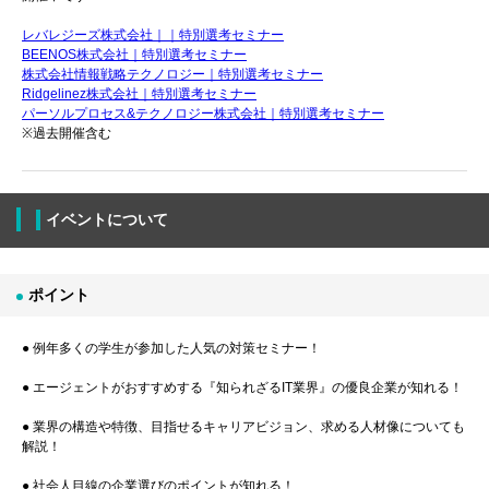
レバレジーズ株式会社｜｜特別選考セミナー
BEENOS株式会社｜特別選考セミナー
株式会社情報戦略テクノロジー｜特別選考セミナー
Ridgelinez株式会社｜特別選考セミナー
パーソルプロセス&テクノロジー株式会社｜特別選考セミナー
※過去開催含む
イベントについて
ポイント
● 例年多くの学生が参加した人気の対策セミナー！
● エージェントがおすすめする『知られざるIT業界』の優良企業が知れる！
● 業界の構造や特徴、目指せるキャリアビジョン、求める人材像についても
解説！
● 社会人目線の企業選びのポイントが知れる！