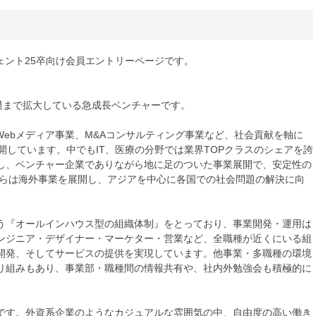
ジェント25卒向け会員エントリーページです。
円規模まで拡大している急成長ベンチャーです。
Webメディア事業、M&Aコンサルティング事業など、社会貢献を軸に
開しています。中でもIT、医療の分野では業界TOPクラスのシェアを誇
し、ベンチャー企業でありながら地に足のついた事業展開で、安定性の
からは海外事業を展開し、アジアを中心に各国での社会問題の解決に向
う『オールインハウス型の組織体制』をとっており、事業開発・運用は
ンジニア・デザイナー・マーケター・営業など、全職種が近くにいる組
開発、そしてサービスの提供を実現しています。他事業・多職種の環境
り組みもあり、事業部・職種間の情報共有や、社内外勉強会も積極的に
です。外資系企業のようなカジュアルな雰囲気の中、自由度の高い働き