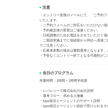
注意
・エントリー直後のメールにて、「ご予約フ
いたします。
・ご予約フォームのご対応をいただけない場
・予約確定後の変更はご遠慮ください。
・日程調整のためお電話をさせていただく場
・ご面談実施までに他経路から同社へ直接ご
でご注意ください。
・応募者多数の場合は書類選考となります。
・予告なくエントリー終了となる可能性がご
当日のプログラム
所要時間：1時間～1時間半程度
・レバレジーズ株式会社の会社説明
・選考フロー、求める人物像
・type就活エージェントのサポート説明
・type就活エージェント経由で受けられる