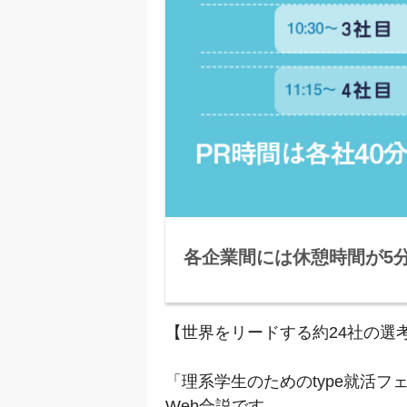
トに回答すると特
各企業間には休憩時間が5
【世界をリードする約24社の選
「理系学生のためのtype就活
Web合説です。