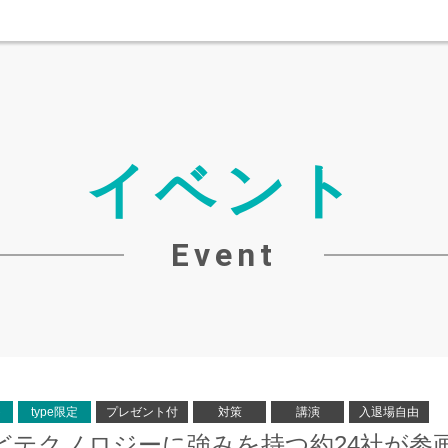
イベント
Event
ト
type限定
プレゼント付
対策
講演
入退場自由
BMなどテクノロジーに強みを持つ約24社が