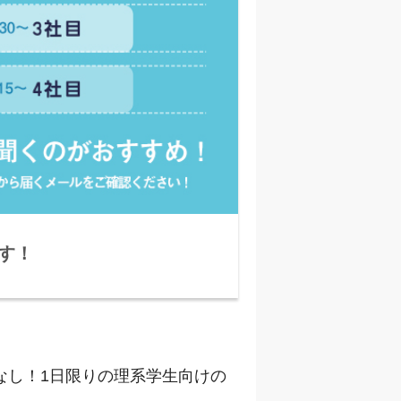
す！
1Roomで4社
典がもらえるチャ
なし！1日限りの理系学生向けの