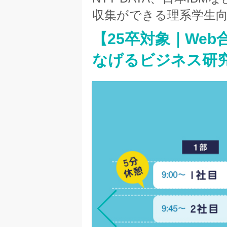
収集ができる理系学生
【25卒対象｜Web
なげるビジネス研