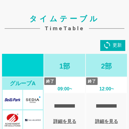
リンテック
バッファロー
タイムテーブル
TimeTable
更新
アチーブメントHRソリューションズ
東京貿易グループ
1部
2部
終了
終了
グループA
09:00~
12:00~
詳細を見る
詳細を見る
豊トラスティ証券
ベルパーク