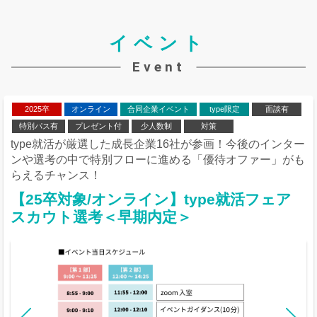
イベント
Event
2025卒
オンライン
合同企業イベント
type限定
面談有
特別パス有
プレゼント付
少人数制
対策
type就活が厳選した成長企業16社が参画！今後のインター
ンや選考の中で特別フローに進める「優待オファー」がも
らえるチャンス！
【25卒対象/オンライン】type就活フェア
スカウト選考＜早期内定＞