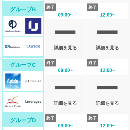
終了
終了
グループB
09:00~
12:00~
詳細を見る
詳細を見る
キャピタル・アセット・プランニング
HRソリューションズ
終了
終了
グループC
09:00~
12:00~
詳細を見る
詳細を見る
アピステ
ユーザックシステム
終了
終了
グループD
09:00~
12:00~