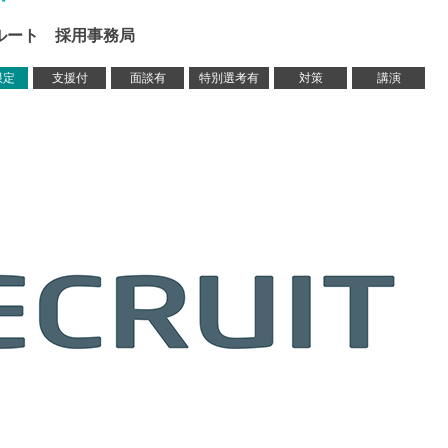
ルート 採用事務局
限定
支援付
面談有
特別選考有
対策
講演