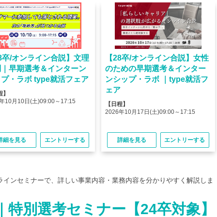
8卒/オンライン合説】文理
【28卒/オンライン合説】女性
問｜早期選考＆インターン
のための早期選考＆インター
プ・ラボ type就活フェア
ンシップ・ラボ ｜type就活フ
ェア
程】
年10月10日(土)09:00～17:15
【日程】
2026年10月17日(土)09:00～17:15
詳細を見る
エントリーする
詳細を見る
エントリーする
ンラインセミナーで、詳しい事業内容・業務内容を分かりやすく解説しま
｜特別選考セミナー【24卒対象】