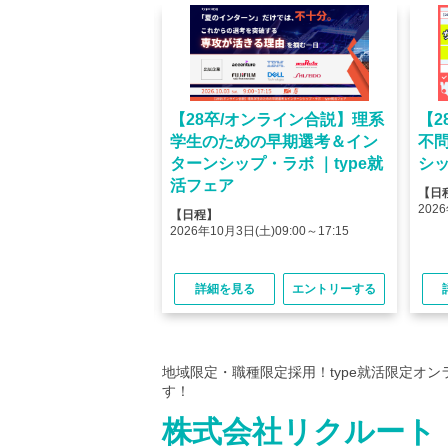
オンライン】人気企業
【28卒/オンライン合説】理系
【2
ける＜OB・OG座
学生のための早期選考＆イン
不
＞type就活フェア
ターンシップ・ラボ ｜type就
シッ
活フェア
【日
(金)10:00～12:45
2026
【日程】
(金)15:00～17:45
2026年10月3日(土)09:00～17:15
る
エントリーする
詳細を見る
エントリーする
地域限定・職種限定採用！type就活限定オ
す！
株式会社リクルート