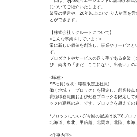
当日は、type就活エージェントの講師が株
についてご紹介いたします。
業界の構造や、20年以上にわたり人材業を
とができます。
【株式会社リクルートについて】
<こんな事業をしています>
常に新しい価値を創造し、事業やサービスと
す。
プロダクトやサービスの送り手である企業（
び、両者の「まだ、ここにない、出会い」の
<職種>
SE社員(地域・職種限定正社員)
働く地域（＝ブロック）を限定し、顧客接点
職種職務範囲および勤務ブロックを限定して
ック内勤務のみ」です。ブロックを超えての
*ブロックについて(今回の配属は以下8ブロッ
北海道、東北、甲信越、北関東、北陸、東海
<仕事内容>