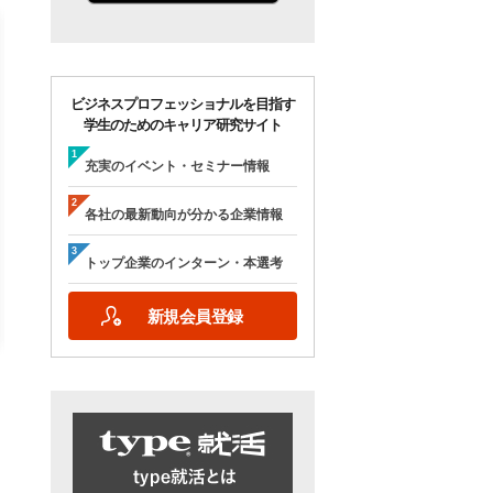
ビジネスプロフェッショナルを目指す
学生のためのキャリア研究サイト
【28卒/オンライン合説】エン
【28卒/オンライン】人
ジニア志望者のための早期選
の本音が聞ける＜理系学
充実のイベント・セミナー情報
考＆インターンシップ・ラボ
ためのOB・OG座談会＞ty
｜type就活フェア
就活フェア
各社の最新動向が分かる企業情報
【日程】
【日程】
2026年10月24日(土)09:00～17:15
2026年9月19日(土)10:00～12:45
トップ企業のインターン・本選考
2026年9月19日(土)15:00～17:45
新規会員登録
詳細を見る
エントリーする
詳細を見る
エントリー