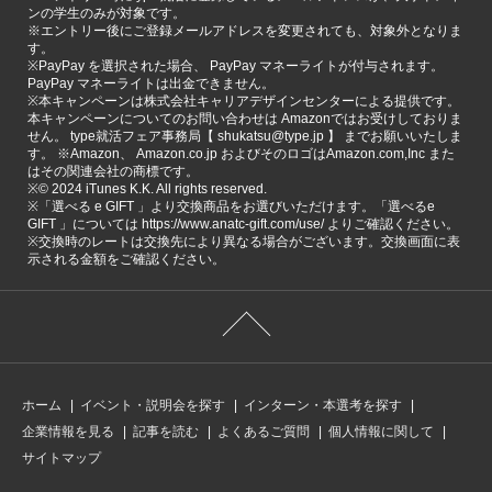
ンの学生のみが対象です。
※エントリー後にご登録メールアドレスを変更されても、対象外となりま
す。
※PayPay を選択された場合、 PayPay マネーライトが付与されます。
PayPay マネーライトは出金できません。
※本キャンペーンは株式会社キャリアデザインセンターによる提供です。
本キャンペーンについてのお問い合わせは Amazonではお受けしておりま
せん。 type就活フェア事務局【 shukatsu@type.jp 】 までお願いいたしま
す。 ※Amazon、 Amazon.co.jp およびそのロゴはAmazon.com,Inc また
はその関連会社の商標です。
※©️ 2024 iTunes K.K. All rights reserved.
※「選べる e GIFT 」より交換商品をお選びいただけます。「選べるe
GIFT 」については https://www.anatc-gift.com/use/ よりご確認ください。
※交換時のレートは交換先により異なる場合がございます。交換画面に表
示される金額をご確認ください。
ホーム
イベント・説明会を探す
インターン・本選考を探す
企業情報を見る
記事を読む
よくあるご質問
個人情報に関して
サイトマップ