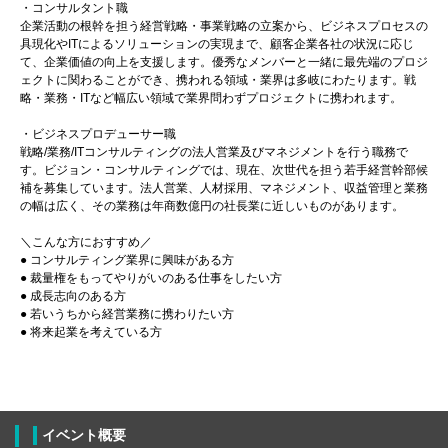
・コンサルタント職
企業活動の根幹を担う経営戦略・事業戦略の立案から、ビジネスプロセスの
具現化やITによるソリューションの実現まで、顧客企業各社の状況に応じ
て、企業価値の向上を支援します。優秀なメンバーと一緒に最先端のプロジ
ェクトに関わることができ、携われる領域・業界は多岐にわたります。戦
略・業務・ITなど幅広い領域で業界問わずプロジェクトに携われます。
・ビジネスプロデューサー職
戦略/業務/ITコンサルティングの法人営業及びマネジメントを行う職務で
す。ビジョン・コンサルティングでは、現在、次世代を担う若手経営幹部候
補を募集しています。法人営業、人材採用、マネジメント、収益管理と業務
の幅は広く、その業務は年商数億円の社長業に近しいものがあります。
＼こんな方におすすめ／
● コンサルティング業界に興味がある方
● 裁量権をもってやりがいのある仕事をしたい方
● 成長志向のある方
● 若いうちから経営業務に携わりたい方
● 将来起業を考えている方
イベント概要