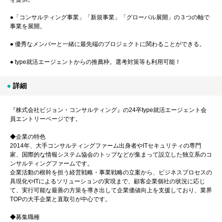
●「コンサルティング事業」「新規事業」「グローバル展開」の３つの軸で
事業を展開。
● 優秀なメンバーと一緒に最先端のプロジェクトに関わることができる。
● type就活エージェントからの推薦枠。選考対策等も利用可能！
詳細
『株式会社ビジョン・コンサルティング』の24卒type就活エージェント会
員エントリーページです。
◆企業の特色
2014年、大手コンサルティングファーム出身者やITセキュリティの専門
家、国際的な情報システム協会のトップなどが集まって設立した独立系のコ
ンサルティングファームです。
企業活動の根幹を担う経営戦略・事業戦略の立案から、ビジネスプロセスの
具現化やITによるソリューションの実現まで、顧客企業個社の状況に応じ
て、実行可能な最善の方策を導き出して企業価値向上を支援しており、業界
TOPの大手企業と直取引が中心です。
◆募集職種