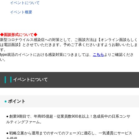
イベントについて
イベント概要
◆面談形式について◆
新型コロナウイルス感染症への対策として、ご面談方法は【オンライン面談もしく
は電話面談】とさせていただきます。予めご了承くださいますようお願いいたしま
す。
type就活のイベントにおける感染対策につきましては、
こちら
よりご確認くださ
い。
イベントについて
ポイント
● 創業9期目で、年商85億超・従業員数900名以上！急成長中の日系コンサ
ルティングファーム。
● 戦略立案から運用までのすべてのフェーズに適応し、一気通貫にサービス
を提供。