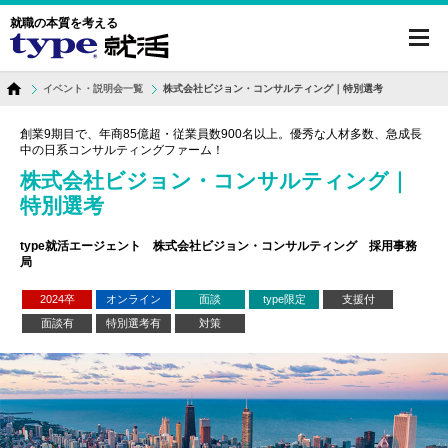
就職の本質を考える
toggl
navig
イベント・説明会一覧
株式会社ビジョン・コンサルティング｜特別選考
創業9期目で、年商85億超・従業員数900名以上。優秀な人材多数、急成長
中の日系コンサルティングファーム！
株式会社ビジョン・コンサルティング｜
特別選考
type就活エージェント 株式会社ビジョン・コンサルティング 採用事務
局
2024卒
オンライン
面談
type限定
支援付
面談有
特別選考有
対策