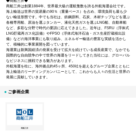
◆商船三井◆
商船三井は創業1884年、世界最大級の運航隻数を誇る外航海運会社です。
海上輸送は世界の貿易量の90％（重量ベース）を占め、環境負荷も最も少
ない輸送形態です。中でも当社は、鉄鋼原料、石炭、木材チップなどを運ぶ
各種専用船、原油を運ぶタンカー、液化天然ガスを運ぶLNG船、自動車船
など、多彩な分野で時代の要請に応えてきました。近年は、FSRU（浮体式
LNG貯蔵再ガス化設備）やFPSO（浮体式海洋石油・ガス生産貯蔵積出設
備）などの海洋事業にも取り組み、エネルギー輸送の豊富な実績を活かし
て、積極的に事業展開を図っています。
海運業は新興国経済の発展を受けて拡大を続けている成長産業で、なかでも
国際的な自由競争の中で世界の海運をリードしてきた当社には、グローバル
なビジネスに挑戦できる魅力があります。
外航海運を柱に、海外拠点約45ヶ所、450社を超えるグループ企業とともに
海上輸送のリーディングカンパニーとして、これからも人々の生活と世界の
発展に貢献していきます。
ご参画企業
商船三井