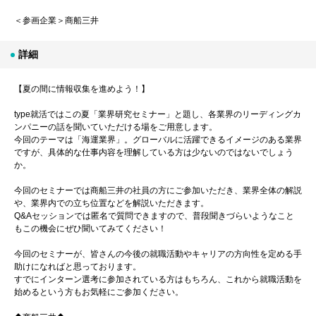
＜参画企業＞商船三井
詳細
【夏の間に情報収集を進めよう！】
type就活ではこの夏「業界研究セミナー」と題し、各業界のリーディングカ
ンパニーの話を聞いていただける場をご用意します。
今回のテーマは「海運業界」。グローバルに活躍できるイメージのある業界
ですが、具体的な仕事内容を理解している方は少ないのではないでしょう
か。
今回のセミナーでは商船三井の社員の方にご参加いただき、業界全体の解説
や、業界内での立ち位置などを解説いただきます。
Q&Aセッションでは匿名で質問できますので、普段聞きづらいようなこと
もこの機会にぜひ聞いてみてください！
今回のセミナーが、皆さんの今後の就職活動やキャリアの方向性を定める手
助けになればと思っております。
すでにインターン選考に参加されている方はもちろん、これから就職活動を
始めるという方もお気軽にご参加ください。