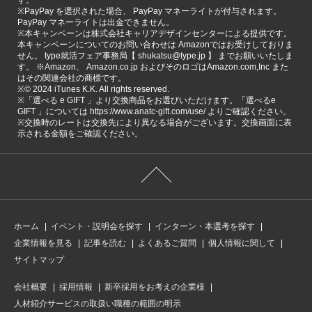
す。
※PayPay を選択された場合、 PayPay マネーライトが付与されます。
PayPay マネーライトは出金できません。
※本キャンペーンは株式会社キャリアデザインセンターによる提供です。
本キャンペーンについてのお問い合わせは Amazonではお受けしておりま
せん。 type就活フェア事務局【 shukatsu@type.jp 】 までお願いいたしま
す。 ※Amazon、 Amazon.co.jp およびそのロゴはAmazon.com,Inc また
はその関連会社の商標です。
※©️ 2024 iTunes K.K. All rights reserved.
※「選べる e GIFT 」より交換商品をお選びいただけます。「選べるe
GIFT 」については https://www.anatc-gift.com/use/ よりご確認ください。
※交換時のレートは交換先により異なる場合がございます。交換画面に表
示される金額をご確認ください。
ホーム
イベント・説明会を探す
インターン・本選考を探す
企業情報を見る
記事を読む
よくあるご質問
個人情報に関して
サイトマップ
会社概要
採用情報
新卒採用をお考えの企業様
人材紹介サービスの取扱い職種の範囲の明示