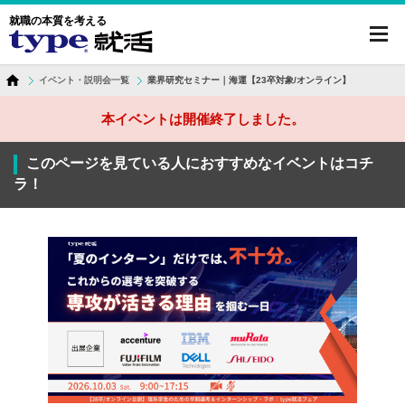
就職の本質を考える
toggl
navig
イベント・説明会一覧
業界研究セミナー｜海運【23卒対象/オンライン】
本イベントは開催終了しました。
このページを見ている人におすすめなイベントはコチ
ラ！