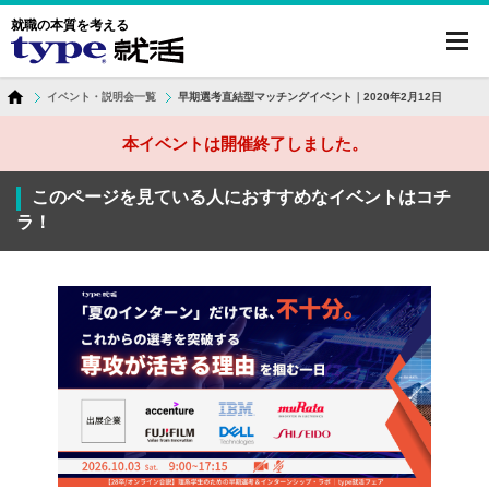
就職の本質を考える
toggl
navig
イベント・説明会一覧
早期選考直結型マッチングイベント｜2020年2月12日
本イベントは開催終了しました。
このページを見ている人におすすめなイベントはコチ
ラ！