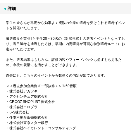
詳細
学生の皆さんが早期から効率よく複数の企業の選考を受けられる選考イベン
トを開催いたします。
厳選優良企業4社と学生20～30名の【対談形式】の選考イベントとなってお
り、当日選考を通過した方は、早期に内定獲得が可能な特別選考ルートにお
進みいただけます。
また、選考結果はもちろん、評価内容やフィードバックも必ずもらえるた
め、今後の就活にも活かすことができますよ。
過去にも、こちらのイベントから数多くの内定が出ております。
＜＜過去参加企業例※一部抜粋＞＞※50音順
・株式会社アカツキ
・アクセンチュア株式会社
・CROOZ SHOPLIST 株式会社
・株式会社コロプラ
・Sky株式会社
・住友不動産販売株式会社
・株式会社東京スター銀行
・株式会社ベイカレント・コンサルティング