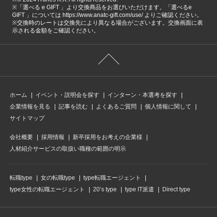
※「選べる e GIFT 」より交換商品をお選びいただけます。「選べるe
GIFT 」については https://www.anatc-gift.com/use/ よりご確認ください。
※交換時のレートは交換先により異なる場合がございます。交換画面に表
示される金額をご確認ください。
ホーム
イベント・説明会を探す
インターン・本選考を探す
企業情報を見る
記事を読む
よくあるご質問
個人情報に関して
サイトマップ
会社概要
採用情報
新卒採用をお考えの企業様
人材紹介サービスの取扱い職種の範囲の明示
転職type
女の転職type
type転職エージェント
type女性の転職エージェント
20’s type
type IT派遣
Direct type