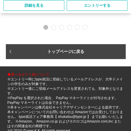
詳細を見る
エントリーする
トップページに戻る
◆選べるギフト券について
※エントリー時にtype就活に登録しているメールアドレスが、大学ドメイ
ンの学生のみが対象です。
※エントリー後にご登録メールアドレスを変更されても、対象外となりま
す。
※PayPay を選択された場合、 PayPay マネーライトが付与されます。
PayPay マネーライトは出金できません。
※本キャンペーンは株式会社キャリアデザインセンターによる提供です。
本キャンペーンについてのお問い合わせは Amazonではお受けしておりま
せん。 type就活フェア事務局【 shukatsu@type.jp 】 までお願いいたしま
す。 ※Amazon、 Amazon.co.jp およびそのロゴはAmazon.com,Inc また
はその関連会社の商標です。
※©️ 2024 iTunes K.K. All rights reserved.