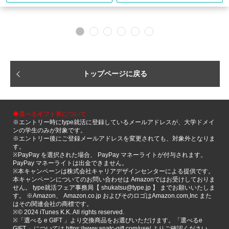
トップページに戻る
◆選べるギフト券について
※エントリー時にtype就活に登録しているメールアドレスが、大学ドメイ
ンの学生のみが対象です。
※エントリー後にご登録メールアドレスを変更されても、対象外となりま
す。
※PayPay を選択された場合、 PayPay マネーライトが付与されます。
PayPay マネーライトは出金できません。
※本キャンペーンは株式会社キャリアデザインセンターによる提供です。
本キャンペーンについてのお問い合わせは Amazonではお受けしておりま
せん。 type就活フェア事務局【 shukatsu@type.jp 】 までお願いいたしま
す。 ※Amazon、 Amazon.co.jp およびそのロゴはAmazon.com,Inc また
はその関連会社の商標です。
※©️ 2024 iTunes K.K. All rights reserved.
※「選べる e GIFT 」より交換商品をお選びいただけます。「選べるe
GIFT 」については https://www.anatc-gift.com/use/ よりご確認ください。