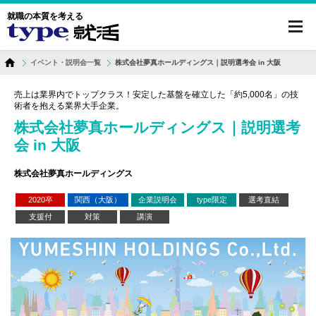
就職の本質を考える
toggl
navig
イベント・説明会一覧
株式会社夢真ホールディングス｜説明選考会 in 大阪
売上は業界内でトップクラス！安定した基盤を確立した「約5,000名」の技
術者を抱える業界大手企業。
株式会社夢真ホールディングス｜説明選考
会 in 大阪
株式会社夢真ホールディングス
2020卒
関西（大阪）
企業説明会
type限定
選考直結
支援付
対策
講演