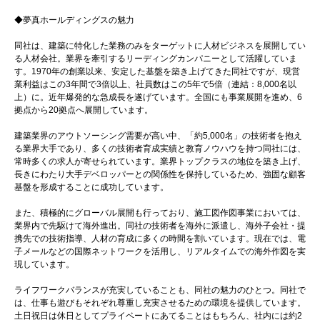
◆夢真ホールディングスの魅力
同社は、建築に特化した業務のみをターゲットに人材ビジネスを展開してい
る人材会社。業界を牽引するリーディングカンパニーとして活躍していま
す。1970年の創業以来、安定した基盤を築き上げてきた同社ですが、現営
業利益はこの3年間で3倍以上、社員数はこの5年で5倍（連結：8,000名以
上）に。近年爆発的な急成長を遂げています。全国にも事業展開を進め、6
拠点から20拠点へ展開しています。
建築業界のアウトソーシング需要が高い中、「約5,000名」の技術者を抱え
る業界大手であり、多くの技術者育成実績と教育ノウハウを持つ同社には、
常時多くの求人が寄せられています。業界トップクラスの地位を築き上げ、
長きにわたり大手デベロッパーとの関係性を保持しているため、強固な顧客
基盤を形成することに成功しています。
また、積極的にグローバル展開も行っており、施工図作図事業においては、
業界内で先駆けて海外進出。同社の技術者を海外に派遣し、海外子会社・提
携先での技術指導、人材の育成に多くの時間を割いています。現在では、電
子メールなどの国際ネットワークを活用し、リアルタイムでの海外作図を実
現しています。
ライフワークバランスが充実していることも、同社の魅力のひとつ。同社で
は、仕事も遊びもそれぞれ尊重し充実させるための環境を提供しています。
土日祝日は休日としてプライベートにあてることはもちろん、社内には約2