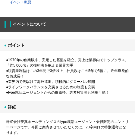
イベント概要
イベントについて
ポイント
●1970年の創業以来、安定した基盤を確立。売上は業界内でトップクラス。
「約5,000名」の技術者を抱える業界大手！
●現営業利益はこの3年間で3倍以上、社員数はこの5年で5倍に。近年爆発的
な急成長！
●業界内で先駆けて海外進出。積極的にグローバル展開
●ライフワークバランスを充実させるための制度も充実
●type就活エージェントからの推薦枠。選考対策等も利用可能！
詳細
株式会社夢真ホールディングスのtype就活エージェント会員限定のエントリ
ーページです。今回ご案内させていただくのは、20卒向けの特別選考とな
ります。