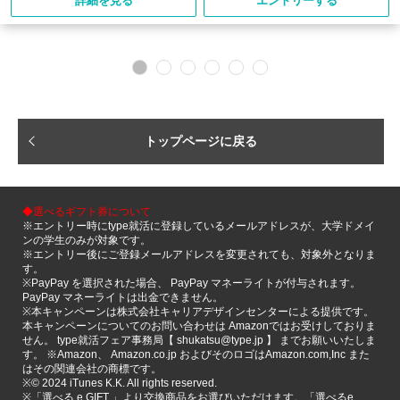
詳細を見る
エントリーする
トップページに戻る
◆選べるギフト券について
※エントリー時にtype就活に登録しているメールアドレスが、大学ドメイ
ンの学生のみが対象です。
※エントリー後にご登録メールアドレスを変更されても、対象外となりま
す。
※PayPay を選択された場合、 PayPay マネーライトが付与されます。
PayPay マネーライトは出金できません。
※本キャンペーンは株式会社キャリアデザインセンターによる提供です。
本キャンペーンについてのお問い合わせは Amazonではお受けしておりま
せん。 type就活フェア事務局【 shukatsu@type.jp 】 までお願いいたしま
す。 ※Amazon、 Amazon.co.jp およびそのロゴはAmazon.com,Inc また
はその関連会社の商標です。
※©️ 2024 iTunes K.K. All rights reserved.
※「選べる e GIFT 」より交換商品をお選びいただけます。「選べるe