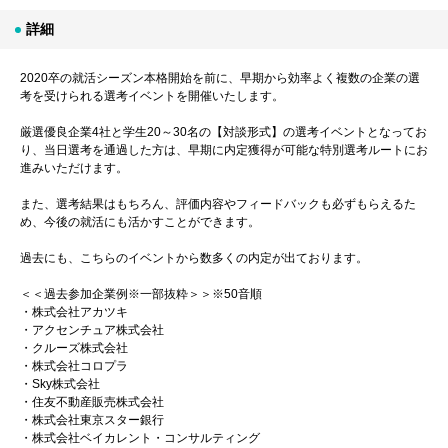
詳細
2020卒の就活シーズン本格開始を前に、早期から効率よく複数の企業の選
考を受けられる選考イベントを開催いたします。
厳選優良企業4社と学生20～30名の【対談形式】の選考イベントとなってお
り、当日選考を通過した方は、早期に内定獲得が可能な特別選考ルートにお
進みいただけます。
また、選考結果はもちろん、評価内容やフィードバックも必ずもらえるた
め、今後の就活にも活かすことができます。
過去にも、こちらのイベントから数多くの内定が出ております。
＜＜過去参加企業例※一部抜粋＞＞※50音順
・株式会社アカツキ
・アクセンチュア株式会社
・クルーズ株式会社
・株式会社コロプラ
・Sky株式会社
・住友不動産販売株式会社
・株式会社東京スター銀行
・株式会社ベイカレント・コンサルティング