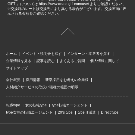
GIFT 」については https://www.anatc-gift.com/use/ よりご確認ください。
※交換時のレートは交換先により異なる場合がございます。交換画面に表
示される金額をご確認ください。
ホーム
イベント・説明会を探す
インターン・本選考を探す
企業情報を見る
記事を読む
よくあるご質問
個人情報に関して
サイトマップ
会社概要
採用情報
新卒採用をお考えの企業様
人材紹介サービスの取扱い職種の範囲の明示
転職type
女の転職type
type転職エージェント
type女性の転職エージェント
20’s type
type IT派遣
Direct type