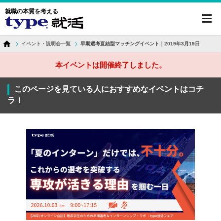
就職の本質を考える
toggl
navig
イベント・説明会一覧
早期選考直結型マッチングイベント｜2019年3月19日
本イベントは開催終了しました。
このページを見ている人におすすめなイベントはコチ
ラ！