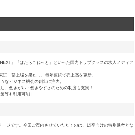
ルNEXT』『はたらこねっと』といった国内トップクラスの求人メディア
には東証一部上場を果たし、毎年連続で売上高を更新。
様々なビジネス機会の創出に注力。
視し、働きがい・働きやすさのための制度も充実！
対策等も利用可能！
ーページです。今回ご案内させていただくのは、19卒向けの特別選考とな