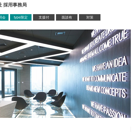
社 採用事務局
明会
type限定
支援付
面談有
対策