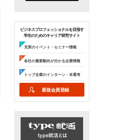
ビジネスプロフェッショナルを目指す
学生のためのキャリア研究サイト
【28卒/オンライン合説】エン
【28卒/オンライン】人
ジニア志望者のための早期選
の本音が聞ける＜理系学
充実のイベント・セミナー情報
考＆インターンシップ・ラボ
ためのOB・OG座談会＞ty
｜type就活フェア
就活フェア
各社の最新動向が分かる企業情報
【日程】
【日程】
2026年10月24日(土)09:00～17:15
2026年9月19日(土)10:00～12:45
トップ企業のインターン・本選考
2026年9月19日(土)15:00～17:45
新規会員登録
詳細を見る
エントリーする
詳細を見る
エントリー