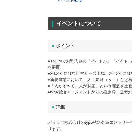
イベント概要
イベントについて
ポイント
●TVCMでお馴染みの『バイトル』『バイト
を展開！
●2004年には東証マザーズ上場、2013年
●新規事業において、人工知能（ＡＩ）など
●「人がすべて、人が財産」という理念を重
●type就活エージェントからの推薦枠。選考
詳細
ディップ株式会社のtype就活会員エントリ
ります。