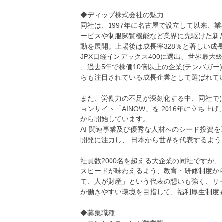
◆ディップ株式会社の魅力
同社は、1997年に名古屋で設立して以来、
ービスや制服閲覧機能など業界に先駆けた新
動を展開。上場後は成長率328％と著しい成
JPX日経インデックス400に選出、世界最大級
、過去5年で株価10倍以上の企業(テンバガー
らも注目されている成長企業として選ばれて
また、労働力の不足が深刻化する中、同社では
ョンサイト「AINOW」を 2016年に立ち上げ、A
から開始しています。
AI 関連事業及び優秀な人材へのシード投資を
開発に注力し、 日本から世界を代表するよう
社員数2000名を超える大企業の同社ですが
スピードが味わえるよう、教育・研修制度か
て、人が財産」という代表の想いも強く、リ
が働きやすい環境を目指して、福利厚生制度
◆募集職種