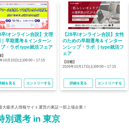
8卒/オンライン合説】文理
【28卒/オンライン合説】女性
問｜早期選考＆インターン
のための早期選考＆インター
プ・ラボ type就活フェア
ンシップ・ラボ ｜type就活フ
ェア
程】
年10月10日(土)09:00～17:15
【日程】
2026年10月17日(土)09:00～17:15
詳細を見る
エントリーする
詳細を見る
エントリーする
最大級求人情報サイト運営の東証一部上場企業！
別選考 in 東京