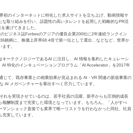
業界初のインターネットに特化した求人サイトを立ち上げ、動画情報サ
たな取り組みを行い、話題性の高いタレントを起用した戦略的なPR活
長を遂げてきました。
のビジネス誌Forbesのアジアの優良企業200社に2年連続ランクイン
)36銘柄に、株価上昇率68.4倍で第一位として選出…などなど、世界か
います。
キーテクノロジーであるAI に注目し、AI 情報を集約したキュレーシ
I 特化のインキュベーションプログラム「AI Accelerator」を2017年
通じて、既存事業との相乗効果が見込まれる AI・VR 関連の新規事業の
な AI メガベンチャーを輩出すべく尽力しています。
、それを実現させているのは、若手社員の活躍。新卒からも圧倒的成長
ら報酬制度まで充実した環境となっています。もちろん、「人がすべ
ーマンショック直後でも業界で唯一リストラを行わなかった同社。社員
も充実しています。