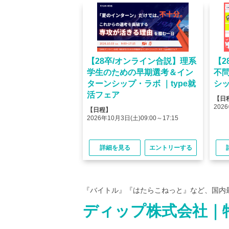
オンライン】人気企業
【28卒/オンライン合説】理系
【2
ける＜OB・OG座
学生のための早期選考＆イン
不
＞type就活フェア
ターンシップ・ラボ ｜type就
シッ
活フェア
【日
(金)10:00～12:45
2026
【日程】
(金)15:00～17:45
2026年10月3日(土)09:00～17:15
る
エントリーする
詳細を見る
エントリーする
『バイトル』『はたらこねっと』など、国内
ディップ株式会社｜特