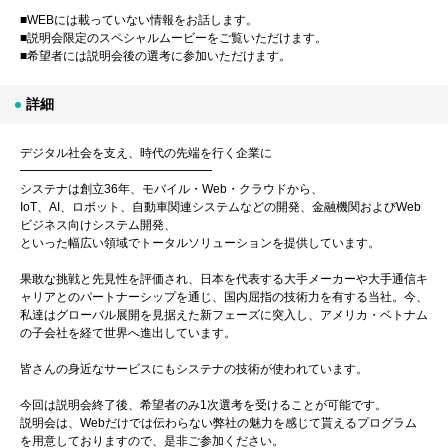
■WEBには載っていない情報をお話します。
■説明会限定のスペシャルムービーをご覧いただけます。
■希望者には説明会後の選考に参加いただけます。
詳細
デジタル社会を支え、時代の先端を行く企業に
━━━━━━━━━━━━━━━━
システナは創立36年、モバイル・Web・クラウドから、
IoT、AI、ロボット、自動車関連システムなどの開発、金融機関およびWeb
ビジネス向けシステム開発、
といった幅広い領域でトータルソリューションを提供しています。
果敢な挑戦と先見性を評価され、日本を代表する大手メーカーや大手通信キ
ャリアとのパートナーシップを通じ、国内屈指の技術力を有する当社。今、
私達はグローバル展開を見据えた新フェーズに突入し、アメリカ・ベトナム
の子会社を経て世界へ進出しています。
皆さんの身近なサービスにもシステナの技術が使われています。
今回は説明会終了後、希望者のみ1次選考を受けることが可能です。
説明会は、Webだけでは伝わらない弊社の魅力を感じて貰えるプログラム
を用意しておりますので、是非ご参加ください。