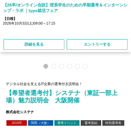
【28卒/オンライン合説】理系学生のための早期選考＆インターンシ
ップ・ラボ ｜type就活フェア
【日程】
2026年10月3日(土)09:00～17:15
詳細を見る
エントリーする
デジタル社会を支えるIT企業の選考付き説明会！
【希望者選考付】システナ（東証一部上
場）魅力説明会 大阪開催
株式会社システナ
2019卒
関西（大阪）
選考イベント
選考直結
特別選考有