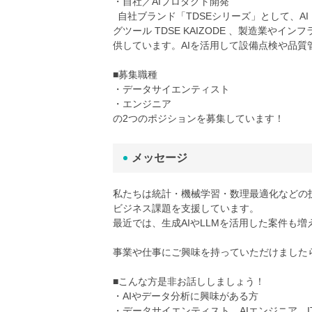
・自社／AIプロダクト開発
自社ブランド「TDSEシリーズ」として、A
グツール TDSE KAIZODE 、製造業やイ
供しています。AIを活用して設備点検や品質
■募集職種
・データサイエンティスト
・エンジニア
の2つのポジションを募集しています！
メッセージ
私たちは統計・機械学習・数理最適化などの
ビジネス課題を支援しています。
最近では、生成AIやLLMを活用した案件も
事業や仕事にご興味を持っていただけました
■こんな方是非お話ししましょう！
・AIやデータ分析に興味がある方
・データサイエンティスト、AIエンジニア、