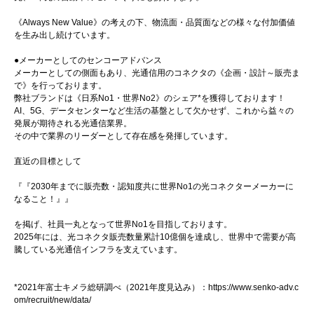
《Always New Value》の考えの下、物流面・品質面などの様々な付加価値
を生み出し続けています。
●メーカーとしてのセンコーアドバンス
メーカーとしての側面もあり、光通信用のコネクタの《企画・設計～販売ま
で》を行っております。
弊社ブランドは《日系No1・世界No2》のシェア*を獲得しております！
AI、5G、データセンターなど生活の基盤として欠かせず、これから益々の
発展が期待される光通信業界。
その中で業界のリーダーとして存在感を発揮しています。
直近の目標として
『『2030年までに販売数・認知度共に世界No1の光コネクターメーカーに
なること！』』
を掲げ、社員一丸となって世界No1を目指しております。
2025年には、光コネクタ販売数量累計10億個を達成し、世界中で需要が高
騰している光通信インフラを支えています。
*2021年富士キメラ総研調べ（2021年度見込み）：https://www.senko-adv.c
om/recruit/new/data/