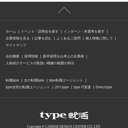
【新規事業開発室】
これまで自動車と光通信という2本の柱で成長してきたセンコーアドバンス
ですが、これからの会社の成長をリードする新しい事業を創り出す役割で
す。
目下で集中している分野は、光通信関連事業の延長線上でもある半導体関連
ホーム
イベント・説明会を探す
インターン・本選考を探す
の事業。生成AIや機械学習の進化を加速させるために必要な「半導体」・
「光電融合」をキーワードに、スピード感を持って事業を展開させていま
企業情報を見る
記事を読む
よくあるご質問
個人情報に関して
す。
サイトマップ
制度
会社概要
採用情報
新卒採用をお考えの企業様
人材紹介サービスの取扱い職種の範囲の明示
【研修制度】
・内定者研修（海外拠点・倉庫見学を兼ねた2泊3日の研修）
・新入社員研修（約3週間）
転職type
女の転職type
type転職エージェント
・新入社員フォローアップ研修（四半期に1度）
type女性の転職エージェント
20’s type
type IT派遣
Direct type
・階層別研修（若手、中堅、管理職研修）
【自己啓発支援制度】
・資格取得奨励制度・・・実務に役立つ資格取得を会社としてサポート致し
ます。資格を取得された社員には報奨金を支給させていただきます。（語
学、簿記、IT関連などの資格。）
・Eラーニングの利用で社員1人1人の自己啓発をサポートしております。
Copyright © CAREER DESIGN CENTER CO.,LTD.