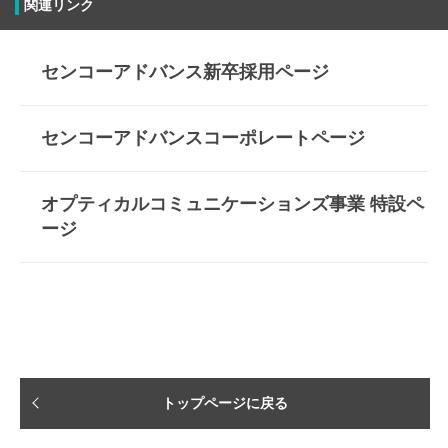
関連リンク
三重県四日市市中川原２－５－２３
センコーアドバンス新卒採用ページ
事業内容
センコーアドバンスコーポレートページ
【オートモーティブ＆インダストリアル事業 ： 自動車部品関連事業】
世界有数の自動車部品メーカーを主要取引先とし、世界中から部品を調達し
たり世界中の工場へ部品を供給したりと、自動車のグローバル・サプライチ
ェーンを支えています。主力として扱っている商材は、いずれも電気自動車
オプティカルコミュニケーションズ事業 特設ペ
や自動運転車など、「車」の形が変わっていく中でも必要不可欠な部材であ
ージ
り、またメーカーのパートナーとして、新規製品や技術の提案や開発にも深
く関わり、「未来」の自動車作りを支えています。
【オプティカルコミュニケーションズ事業 ： 光通信関連事業】
大容量データの高速通信を可能にする光ファイバー網の重要性は、5Gや生
成AI時代の到来により、未だかつてない程高まっています。光通信部品事業
では、ファイバー同士を接続するのに欠かせない光コネクタ製品で、世界シ
ェアNo.2 を誇ります。世界の大手IT企業が続々と建設を進めるデーターセ
ンターという施設。5Gのネットワークや各家庭向けのインターネット回線
など、現代の生活に欠かせない通信インフラを支えています。また通信業界
トップページに戻る
だけではなく、医療機器や航空機など、様々な業界で我々の製品が使用され
ています。