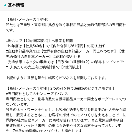
基本情報
【商社×メーカーの可能性】
私たちは三重県・東京都に拠点を置く車載用部品と光通信用部品の専門商社
です。
□Globalで【15か国22拠点】へ事業を展開
□昨年度は【社員540名】で【内外合算1,261億円】の売り上げ
□自動車部品事業では【世界有数の自動車部品メーカー同士をつなぎ】【世
界約45社の自動車メーカー】に商材が使われる
□光通信用コネクタの事業では【日系No.1/世界No.2】の業界トップシェア*
□1人あたりの売上高は単純計算で【2億円以上】
上記のように世界を舞台に幅広くビジネスを展開しております。
【商社×メーカーの可能性｜2つの顔を持つSenkoのビジネスモデル】
●専門商社としてのセンコーアドバンス
専門商社としては、世界有数の自動車部品メーカー同士をボーダーレスでつ
ないでいます。
独自のネットワークを生かし、お客様が必要な製品を世界中の仕入先から調
達し、販売するとともに、お客様の海外でのモノづくりを支えることで、世
界約45社の自動車メーカーに商材が使われています。また電気自動車や自
動運転車といった「未来」の車にも必要不可欠な部材を扱っており、5年
先、7年先の自動車のモノづくりにも携わります。