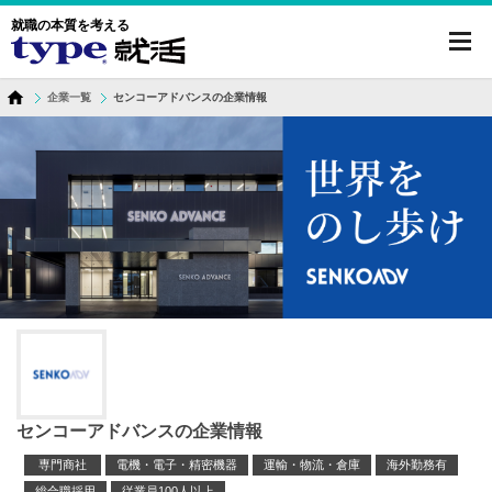
就職の本質を考える
toggl
navig
企業一覧
センコーアドバンスの企業情報
センコーアドバンスの企業情報
専門商社
電機・電子・精密機器
運輸・物流・倉庫
海外勤務有
総合職採用
従業員100人以上