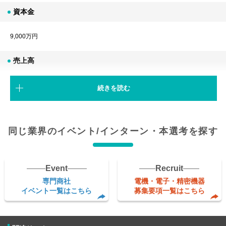
資本金
9,000万円
売上高
2024年3月期実績 588億円（国内単体：海外法人を単純合算すると約1,26
続きを読む
1億円）
代表者
同じ業界のイベント/インターン・本選考を探す
会長 大隅 正洋
社長 大倉 良介
Event
Recruit
従業員数
専門商社
電機・電子・精密機器
イベント一覧はこちら
募集要項一覧はこちら
国内140名、海外400名、計540名
所在地