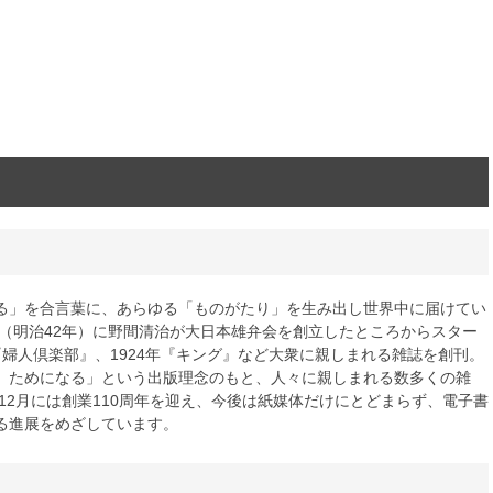
る」を合言葉に、あらゆる「ものがたり」を生み出し世界中に届けてい
年（明治42年）に野間清治が大日本雄弁会を創立したところからスター
年『婦人倶楽部』、1924年『キング』など大衆に親しまれる雑誌を創刊。
、ためになる」という出版理念のもと、人々に親しまれる数多くの雑
年12月には創業110周年を迎え、今後は紙媒体だけにとどまらず、電子書
る進展をめざしています。