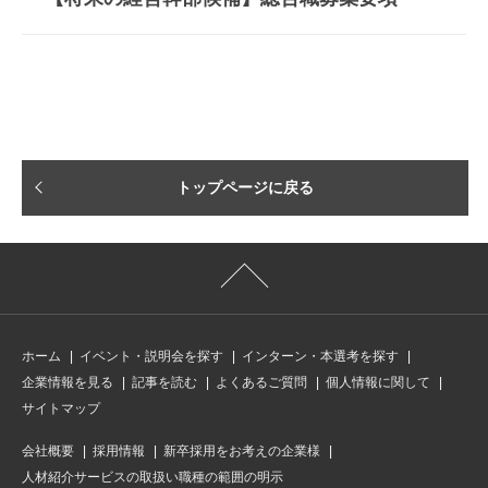
■成長支援金制度（月50,000円）
■在宅勤務制度
■フレックスタイム制度
■社会保険完備
■365日24時間運営の自社フィットネスジムの特待利用（月2,750円）
■リフレッシュ休暇（勤続年数に応じて）
■業務用PC、業務用携帯貸与
■服装自由
トップページに戻る
ホーム
イベント・説明会を探す
インターン・本選考を探す
企業情報を見る
記事を読む
よくあるご質問
個人情報に関して
サイトマップ
会社概要
採用情報
新卒採用をお考えの企業様
人材紹介サービスの取扱い職種の範囲の明示