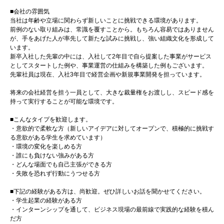
■会社の雰囲気
当社は年齢や立場に関わらず新しいことに挑戦できる環境があります。
前例のない取り組みは、常識を覆すことから。もちろん容易ではありません
が、手をあげた人が率先して新たな試みに挑戦し、強い組織文化を形成して
います。
新卒入社した先輩の中には、入社して2年目で自ら提案した事業がサービス
としてスタートした例や、事業運営の仕組みを構築した例もございます。
先輩社員は現在、入社3年目で経営企画や新規事業開発を担っています。
将来の会社経営を担う一員として、大きな裁量権をお渡しし、スピード感を
持って実行することが可能な環境です。
■こんなタイプを歓迎します。
・意欲的で柔軟な方（新しいアイデアに対してオープンで、積極的に挑戦す
る意欲がある学生を求めています）
・環境の変化を楽しめる方
・誰にも負けない強みがある方
・どんな場面でも自己主張ができる方
・失敗を恐れず行動にうつせる方
■下記の経験がある方は、尚歓迎。ぜひ詳しいお話を聞かせてください。
・学生起業の経験がある方
・インターンシップを通して、ビジネス現場の最前線で実践的な経験を積ん
だ方