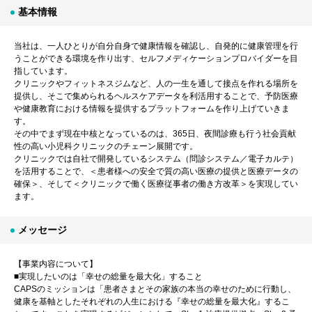
基本情報
当社は、一人ひとりが自分自身で健康情報を確認し、自発的に健康管理を行
うことができる環境を作り出す、セルフメディケーションプロバイダーを目
指しています。
クリニックやフィットネスジムなど、人の一生を通して接点を作れる場所を
提供し、そこで集められるヘルスケアデータを利活用することで、予防医療
や健康教育における情報を提供するプラットフォームを作り上げていきま
す。
その中でまず現在中核となっているのは、365日、夜間診療も行う社会貢献
性の高い小児科クリニックのチェーン展開です。
クリニックでは自社で開発しているシステム（問診システム／電子カルテ）
を活用することで、＜患者様への安全で質の高い医療の提供と医療データの
確保＞、そして＜クリニックで働く医療従事者の働き方改革＞を実現してい
ます。
メッセージ
【事業内容について】
■実現したいのは「幸せの総量を最大化」すること
CAPSのミッションは「患者さまとその家族の本当の幸せのために行動し、
健康を基軸としたそれぞれの人生における『幸せの総量を最大化』するこ