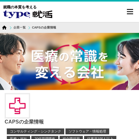
就職の本質を考える
toggl
navig
企業一覧
CAPSの企業情報
CAPSの企業情報
コンサルティング・シンクタンク
ソフトウェア・情報処理
医療・福祉
20代管理職有
総合職採用
従業員100人以上