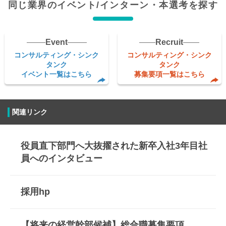
同じ業界のイベント/インターン・本選考を探す
代表取締役社長
鶴谷 武親
従業員数
Event
Recruit
コンサルティング・シンク
コンサルティング・シンク
タンク
タンク
727人（2024年6月実績）
イベント一覧はこちら
募集要項一覧はこちら
所在地
関連リンク
東京都港区六本木7-18-18住友不動産六本木通ビル2F
事業内容
役員直下部門へ大抜擢された新卒入社3年目社
員へのインタビュー
■クリニックチェーンマネジメント事業
■健康経営支援事業
■フィットネス事業
採用hp
■健康教育事業
制度
【将来の経営幹部候補】総合職募集要項