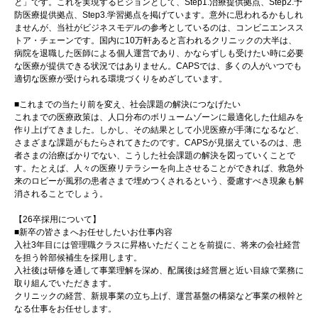
と」です。これを実現するビジョンとして、Step1.治療提供拠点、Step2.予
防医療提供拠点、Step3.学習拠点を掲げています。意外に思われるかもしれ
ませんが、当社がビジネスモデルの参考としているのは、コンビニエンスス
トア・チェーンです。国内に10万軒あると言われるクリニックの大半は、
病院を退職した医師による個人運営であり、かならずしも受けたい時に必要
な医療が提供できる状況ではありません。CAPSでは、多くの人がいつでも
適切な医療が受けられる環境づくりをめざしています。
■これまでの当たり前を変え、社会課題の解決につなげたい
これまでの医療政策は、人口分布のボリュームゾーンに最適化した仕組みを
作り上げてきました。しかし、その結果として小児医療が手薄になるなど、
さまざまな課題がもたらされてきたのです。CAPSが見据えているのは、患
者さまの治療ばかりでない、こうした社会課題の解決を図っていくことで
す。たとえば、人々の医療リテラシーを向上させることができれば、救急外
来のロビーが風邪の患者さまで埋めつくされるという、憂慮すべき現象も解
消されることでしょう。
【26卒採用について】
■新卒の皆さまへお任せしたいお仕事内容
入社3年目には管理職クラスに昇格いただくことを前提に、将来の会社経営
を担う幹部候補生を採用します。
入社後は研修を通して事業理解を深め、配属後は経営層と近い目線で業務に
取り組んでいただきます。
クリニックの経営、新規事業の立ち上げ、運営基盤の構築など事業の根幹と
なる仕事をお任せします。