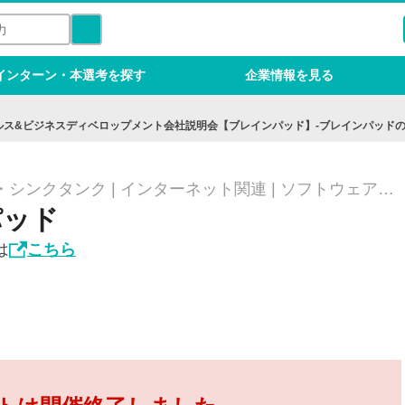
インターン・本選考を探す
企業情報を見る
ールス&ビジネスディベロップメント会社説明会【ブレインパッド】-ブレインパッド
シンクタンク | インターネット関連 | ソフトウェア・
ッグデータ/コンサルティング/IT/Web
パッド
は
こちら