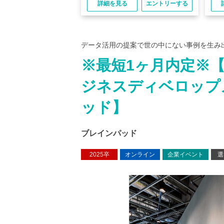
る
エントリーする
詳細を見る
エントリーする
データ活用の提案で世の中にない事例を生み
※最短1ヶ月内定※【
ジネスディベロップ
ッド】
ブレインパッド
2025卒
オンライン
企業イベント
選