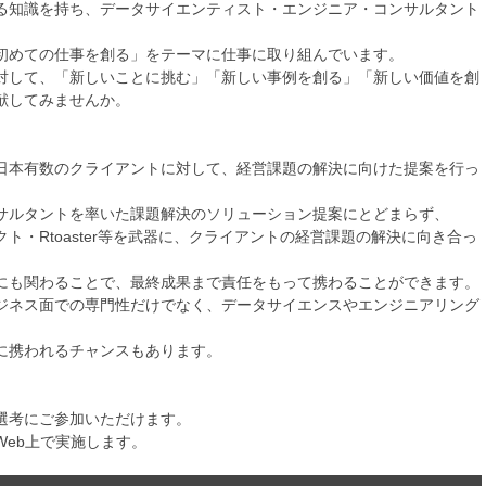
る知識を持ち、データサイエンティスト・エンジニア・コンサルタント
初めての仕事を創る」をテーマに仕事に取り組んでいます。
対して、「新しいことに挑む」「新しい事例を創る」「新しい価値を創
献してみませんか。
日本有数のクライアントに対して、経営課題の解決に向けた提案を行っ
サルタントを率いた課題解決のソリューション提案にとどまらず、
・Rtoaster等を武器に、クライアントの経営課題の解決に向き合っ
にも関わることで、最終成果まで責任をもって携わることができます。
ジネス面での専門性だけでなく、データサイエンスやエンジニアリング
に携われるチャンスもあります。
選考にご参加いただけます。
eb上で実施します。