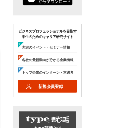
ビジネスプロフェッショナルを目指す
学生のためのキャリア研究サイト
充実のイベント・セミナー情報
各社の最新動向が分かる企業情報
トップ企業のインターン・本選考
【28卒/オンライン合説】エン
【28卒/オンライン】人
新規会員登録
ジニア志望者のための早期選
の本音が聞ける＜理系学
考＆インターンシップ・ラボ
ためのOB・OG座談会＞ty
｜type就活フェア
就活フェア
【日程】
【日程】
2026年10月24日(土)09:00～17:15
2026年9月19日(土)10:00～12:45
2026年9月19日(土)15:00～17:45