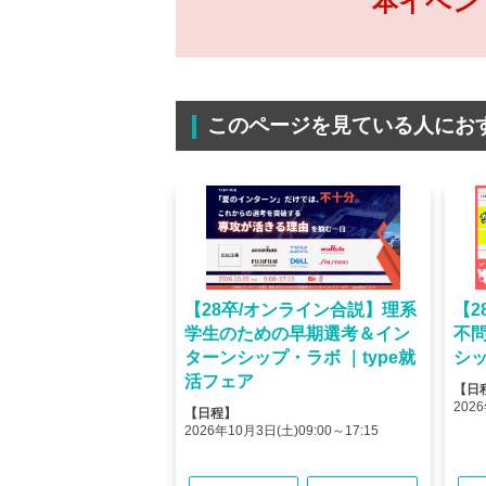
本イベン
このページを見ている人にお
オンライン】人気企業
【28卒/オンライン合説】理系
【2
ける＜OB・OG座
学生のための早期選考＆イン
不
＞type就活フェア
ターンシップ・ラボ ｜type就
シッ
活フェア
【日
(金)10:00～12:45
2026
【日程】
(金)15:00～17:45
2026年10月3日(土)09:00～17:15