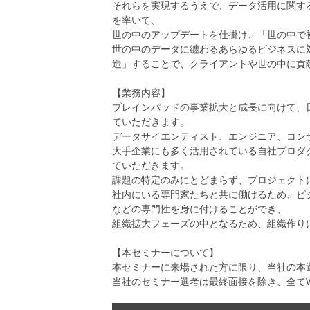
それらを実現するうえで、データ活用に関す
を率いて、
世の中のアップデートを仕掛け、「世の中で
世の中のデータに纏わるあらゆるビジネスに
造」することで、クライアントや世の中に貢
【業務内容】
ブレインパッドの事業拡大と成長に向けて、
ていただきます。
データサイエンティスト、エンジニア、コン
大手企業にも多く活用されている自社プロダクト
ていただきます。
課題の特定のみにとどまらず、プロジェクト
社内にいる専門家たちと共に働けるため、ビ
などの専門性を身に付けることができ、
組織拡大フェーズの中となるため、組織作り
【本セミナーについて】
本セミナーに来場された方に限り、当社の本
当社のセミナー選考は最終面接を除き、全てW