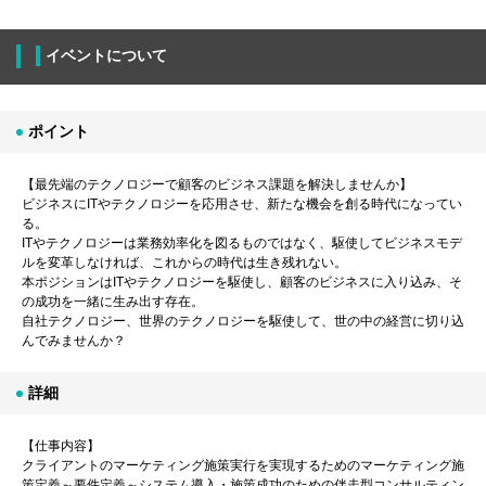
イベントについて
ポイント
【最先端のテクノロジーで顧客のビジネス課題を解決しませんか】
ビジネスにITやテクノロジーを応用させ、新たな機会を創る時代になってい
る。
ITやテクノロジーは業務効率化を図るものではなく、駆使してビジネスモデ
ルを変革しなければ、これからの時代は生き残れない。
本ポジションはITやテクノロジーを駆使し、顧客のビジネスに入り込み、そ
の成功を一緒に生み出す存在。
自社テクノロジー、世界のテクノロジーを駆使して、世の中の経営に切り込
んでみませんか？
詳細
【仕事内容】
クライアントのマーケティング施策実行を実現するためのマーケティング施
策定義～要件定義～システム導入・施策成功のための伴走型コンサルティン