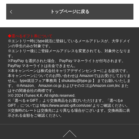
トップページに戻る
◆選べるギフト券について
※エントリー時にtype就活に登録しているメールアドレスが、大学ドメイ
ンの学生のみが対象です。
※エントリー後にご登録メールアドレスを変更されても、対象外となりま
す。
※PayPay を選択された場合、 PayPay マネーライトが付与されます。
PayPay マネーライトは出金できません。
※本キャンペーンは株式会社キャリアデザインセンターによる提供です。
本キャンペーンについてのお問い合わせは Amazonではお受けしておりま
せん。 type就活フェア事務局【 shukatsu@type.jp 】 までお願いいたしま
す。 ※Amazon、 Amazon.co.jp およびそのロゴはAmazon.com,Inc また
はその関連会社の商標です。
※©️ 2024 iTunes K.K. All rights reserved.
※「選べる e GIFT 」より交換商品をお選びいただけます。「選べるe
GIFT 」については https://www.anatc-gift.com/use/ よりご確認ください。
※交換時のレートは交換先により異なる場合がございます。交換画面に表
示される金額をご確認ください。