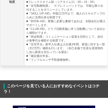
制度
■フレックスタイム制（コアタイム11：00～16：00）
■『在宅勤務制度』 ※ブレインパッドでは、可能な限り出
社することをポリシーとしています。
■『SKILL-UP-AID』年額12万円まで、個人のスキルアップの
ために活用出来る制度です。
■『BOOK-AID』業務に必要な書籍であれば、全額会社が購入
サポートします。
■『CLUB-AID』クラブ活動実施に伴う活動費について会社か
ら補助がでます。
■『肉会制度』コミュニケーション促進を目的として、会社
が食事代を補助する制度です。
■『住宅手当』新卒入社者は入社後3年間、家賃に対する一部
（月2万円）補助を行います。（自己名義で住居を貸借契約
し自ら家賃を支払っている場合）
■『確定拠出年金』
■『インフルエンザ予防接種無料』
このページを見ている人におすすめなイベントはコチ
ラ！