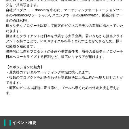
グをご担当頂きます。
自社プロダクト・Rtoasterを中心に、マーケティングオートメーションツー
ルのProbanceやソーシャルリスニングツールのBrandwatch、拡張分析ツー
ルのVizTact等、
様々なテクノロジーを駆使して顧客のビジネスモデルの変革に携わっていた
だきます。
担当するクライアントは日本を代表する大手企業。若いうちから担当クライ
アントを持つことで、PDCAサイクルを早くまわすことができるため、様々
な経験を積めます。
将来的には自社プロダクトの企画や事業責任者、海外の最新テクノロジーを
日本へローカライズする役割など、幅広いキャリアが拓けます。
【本ポジションの魅力】
・最先端のデジタルマーケティング領域に携われます。
・複数のプロダクトを組み合わせた課題解決に上流工程から取り組むことが
できます。
・顧客のビジネス課題に寄り添い、ゴールへ導くための伴走支援を行えま
す。
イベント概要