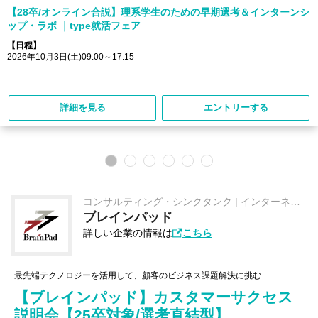
【28卒/オンライン合説】理系学生のための早期選考＆インターンシ
ップ・ラボ ｜type就活フェア
【日程】
2026年10月3日(土)09:00～17:15
詳細を見る
エントリーする
コンサルティング・シンクタンク | インターネッ
ト関連 | ソフトウェア・情報処理 | AI/ビッグデー
ブレインパッド
タ/コンサルティング/IT/Web
詳しい企業の情報は
こちら
最先端テクノロジーを活用して、顧客のビジネス課題解決に挑む
【ブレインパッド】カスタマーサクセス
説明会【25卒対象/選考直結型】