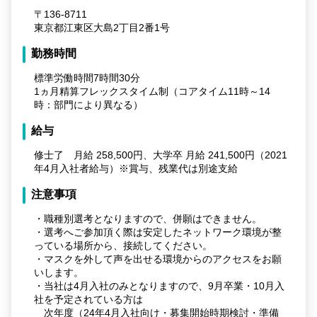
〒136-8711
東京都江東区大島2丁目2番1号
勤務時間
標準労働時間7時間30分
1ヵ月精算フレックスタイム制（コアタイム11時～14
時：部門により異なる）
給与
修士了 月給 258,500円、大学卒 月給 241,500円（2021
年4月入社者給与）※賞与、残業代は別途支給
注意事項
・職種別選考となりますので、併願はできません。
・選考へご参加頂く際は安定したネットワーク環境が整
っている場所から、接続してください。
・マスクを外して声を出せる環境からのアクセスをお願
いします。
・当社は4月入社のみとなりますので、9月卒業・10月入
社を予定されている方は
次年度（24年4月入社向け・募集開始時期検討・準備