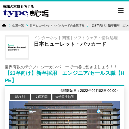
就職の本質を考える
toggl
navig
企業一覧
日本ヒューレット・パッカードの企業情報
【23卒向け】新卒採用 エン
インターネット関連 | ソフトウェア・情報処理
日本ヒューレット・パッカード
世界有数のテクノロジーカンパニーで一緒に働きましょう！！
【23卒向け】新卒採用 エンジニア/セールス職【H
PE】
掲載開始日：2022年02月02日 00:00～
職種別
文理不問
大学院生歓迎