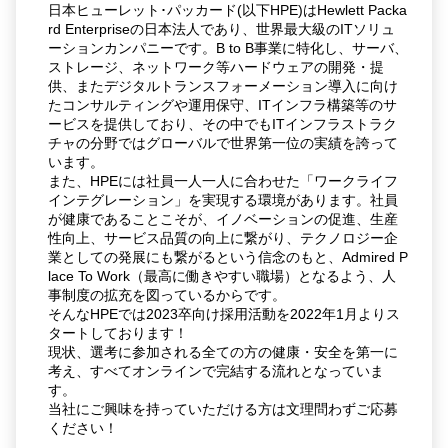
日本ヒューレット･パッカード(以下HPE)はHewlett Packa
rd Enterpriseの日本法人であり、世界最大級のITソリュ
ーションカンパニーです。B to B事業に特化し、サーバ、
ストレージ、ネットワーク等ハードウェアの開発・提
供、またデジタルトランスフォーメーション導入に向け
たコンサルティングや運用保守、ITインフラ構築等のサ
ービスを提供しており、その中でもITインフラストラク
チャの分野ではグローバルで世界第一位の実績を誇って
います。
また、HPEには社員一人一人に合わせた「ワークライフ
インテグレーション」を実現する環境があります。社員
が健康であることこそが、イノベーションの促進、生産
性向上、サービス品質の向上に繋がり、テクノロジー企
業としての発展にも繋がるという信念のもと、Admired P
lace To Work（最高に働きやすい職場）となるよう、人
事制度の拡充を図っているからです。
そんなHPEでは2023卒向け採用活動を2022年1月よりス
タートしております！
現状、選考に参加される全ての方の健康・安全を第一に
考え、すべてオンラインで完結する流れとなっていま
す。
当社にご興味を持っていただける方は文理問わずご応募
ください！