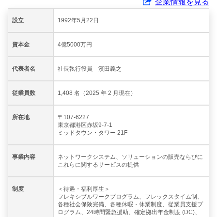
企業情報を見る
設立
1992年5月22日
資本金
4億5000万円
代表者名
社長執行役員 濱田義之
従業員数
1,408 名（2025 年 2 月現在）
所在地
〒107-6227
東京都港区赤坂9-7-1
ミッドタウン・タワー 21F
事業内容
ネットワークシステム、ソリューションの販売ならびに
これらに関するサービスの提供
制度
＜待遇・福利厚生＞
フレキシブルワークプログラム、フレックスタイム制、
各種社会保険完備、各種休暇・休業制度、従業員支援プ
ログラム、24時間緊急援助、確定拠出年金制度 (DC)、