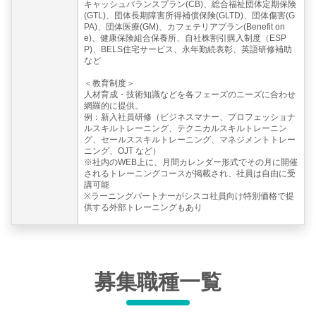
キャッシュバランスプラン(CB)、総合福祉団体定期保険
(GTL)、団体長期障害所得補償保険(GLTD)、団体傷害(G
PA)、団体医療(GM)、カフェテリアプラン(Benefit on
e)、健康保険組合保養所、自社株割引購入制度（ESP
P)、BELS住宅サービス、永年勤続表彰、英語研修補助
など
＜教育制度＞
人材育成・技術知識などを各フェーズのニーズに合わせ
網羅的に提供。
例：新入社員研修（ビジネスマナー、プロフェッショナ
ルスキルトレーニング、テクニカルスキルトレーニン
グ、セールススキルトレーニング、マネジメントトレー
ニング、OJT など）
※社内のWEB上に、月間カレンダー形式でその月に開催
されるトレーニングコースが掲載され、社員は自由に受
講可能
※ラーニングパートナーがシスコ社員向け特別価格で提
供する外部トレーニングもあり
募集職種一覧