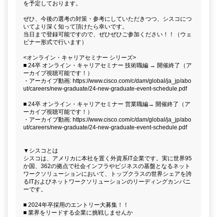
を予定しております。
ぜひ、今後の選考の対策・参考にしていただきつつ、シスコにつ
いてより深く知って頂けたら幸いです。
当日まで登録可能ですので、ぜひぜひご参加ください！！（ウェ
ビナー形式で行います）
<オンライン・キャリアセミナー シリーズ>
■ 24卒 オンライン・キャリアセミナー 技術職編 → 開催終了（ア
ーカイブ視聴可能です！）
・アーカイブ動画: https://www.cisco.com/c/dam/global/ja_jp/abo
ut/careers/new-graduate/24-new-graduate-event-schedule.pdf
■ 24卒 オンライン・キャリアセミナー 営業職編→ 開催終了（ア
ーカイブ視聴可能です！）
・アーカイブ動画: https://www.cisco.com/c/dam/global/ja_jp/abo
ut/careers/new-graduate/24-new-graduate-event-schedule.pdf
▼シスコとは
シスコは、アメリカに本社を置く外資系IT企業です。実に世界95
か国、362の拠点で社会インフラやビジネスの基盤となるネット
ワークソリューションにおいて、トップクラスの世界シェアを誇
るITおよびネットワークソリューションのリーディングカンパニ
ーです。
■ 2024年卒採用のエントリー大募集！！
■ 業界をリードする企業に挑戦しませんか