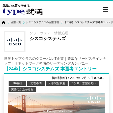
就職の本質を考える
toggl
navig
企業一覧
シスコシステムズの企業情報
【24卒】シスコシステムズ 本選考エント
ソフトウェア・情報処理
シスコシステムズ
世界トップクラスのグローバルIT企業｜豊富なサービスラインナ
ップ｜ITネットワーク領域のリーディングカンパニー
【24卒】シスコシステムズ 本選考エントリー
掲載開始日：2022年12月09日 00:00～
職種別
文理不問
大学院生歓迎
コンサル志望者向け
英語力が活かせる