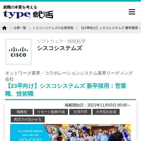
就職の本質を考える
toggl
navig
企業一覧
シスコシステムズの企業情報
【23卒向け】シスコシステムズ 新卒採用
ソフトウェア・情報処理
シスコシステムズ
ネットワーク業界・コラボレーションシステム業界リーディング
会社
【23卒向け】シスコシステムズ 新卒採用：営業
職、技術職
掲載開始日：2021年11月03日 00:00～
職種別
リモート勤務可能
文理不問
大学院生歓迎
英語力が活かせる