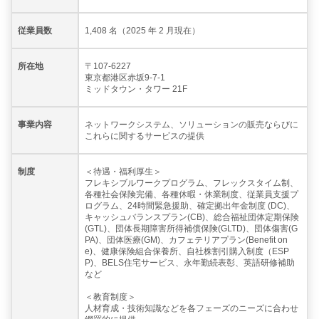
従業員数
1,408 名（2025 年 2 月現在）
所在地
〒107-6227
東京都港区赤坂9-7-1
ミッドタウン・タワー 21F
事業内容
ネットワークシステム、ソリューションの販売ならびに
これらに関するサービスの提供
制度
＜待遇・福利厚生＞
フレキシブルワークプログラム、フレックスタイム制、
各種社会保険完備、各種休暇・休業制度、従業員支援プ
ログラム、24時間緊急援助、確定拠出年金制度 (DC)、
キャッシュバランスプラン(CB)、総合福祉団体定期保険
(GTL)、団体長期障害所得補償保険(GLTD)、団体傷害(G
PA)、団体医療(GM)、カフェテリアプラン(Benefit on
e)、健康保険組合保養所、自社株割引購入制度（ESP
P)、BELS住宅サービス、永年勤続表彰、英語研修補助
など
＜教育制度＞
人材育成・技術知識などを各フェーズのニーズに合わせ