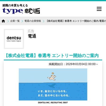
就職の本質を考える
toggl
navig
企業一覧
電通の企業情報
【株式会社電通】春選考 エントリー開始のご案内-電通
広告
電通
【株式会社電通】春選考 エントリー開始のご案内
掲載開始日：2026年03月04日 00:00～