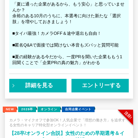
「夏に通った企業があるから、もう安心」と思っていませ
んか？
余裕のある10月のうちに、本選考に向けた新たな「選択
肢」を増やしておきましょう！
■タイパ最強！カメラOFF＆途中退出も自由！
■匿名Q&Aで面接では聞けない本音もズバッと質問可能
■夏の経験がある今だから、一度PRを聞いた企業ももう1
回聞くことで「企業PRの真の魅力」がわかる
詳細を見る
エントリーする
NEW
2028卒
オンライン
合同企業イベント
カメラ・マイクオフで参加OK！人気企業で「理想の働き方」を追求す
る女性のキャリア特化型オンラインイベント！
【28卒/オンライン合説】女性のための早期選考＆イ