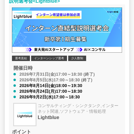
説明選考会<Lightblue>
ントを高める取り組みが活発におこなわ
前線で活躍する
れています。
ェクトの裏側や
理由、入社後の
でも答えます！ ≫ 責任者クラス登壇 特
別セミナー 戦略立案からソースコード1
行の実装まで一
チャーだからこ
会への提供価値
する責任者クラス
選考直結
インターンシップ選考
少人数制
コンサルタント
開催日時
られる貴重な機会です！
2026年7月31日(金)17:00～18:30 (終了)
となり、一部変
2026年8月5日(水)17:00～18:30 (終了)
ます。 【フューチャーのオンライン特
2026年8月14日(金)18:00～19:30
別セミナーとは？】
2026年8月24日(月)17:00～18:30
2026年9月2日(水)17:00～18:30
Professiona
するプロフェッ
コンサルティング・シンクタンク,インター
チャーで働くた
ネット関連,ソフトウェア・情報処理
ナルのうち、そ
Lightblue
ルに使って語り
動員数は500名
ポイント