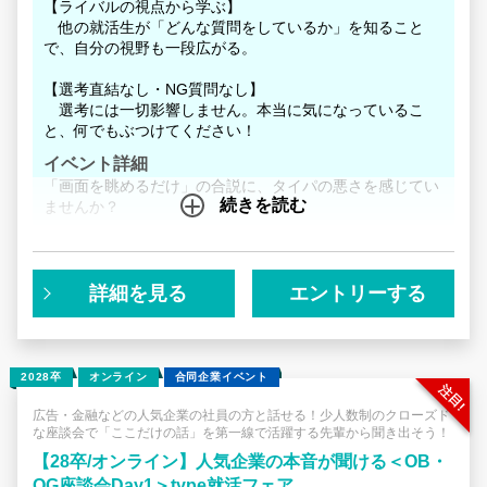
【ライバルの視点から学ぶ】
他の就活生が「どんな質問をしているか」を知ること
で、自分の視野も一段広がる。
【選考直結なし・NG質問なし】
選考には一切影響しません。本当に気になっているこ
と、何でもぶつけてください！
イベント詳細
「画面を眺めるだけ」の合説に、タイパの悪さを感じてい
続きを読む
ませんか？
本イベントは、人気企業の理系出身社員と直接本音で話せ
る「少人数・座談会形式」。
一方的な情報収集ではなく、双方向だからこそ、短時間で
詳細を見る
エントリーする
「ネットにはない濃い一次情報」が手に入ります。
■ AIが作った志望動機を、面接官が一瞬で見抜く理由
生成AIで「それっぽい企業研究」を一瞬で作れる時代。し
2028卒
オンライン
合同企業イベント
かし、それは「他の就活生も全く同じデータを使ってい
る」ということです。優良企業の面接官は、AIを使って作
広告・金融などの人気企業の社員の方と話せる！少人数制のクローズド
な座談会で「ここだけの話」を第一線で活躍する先輩から聞き出そう！
成した志望動機をすぐに見抜きます。
【28卒/オンライン】人気企業の本音が聞ける＜OB・
面接で本当に評価されるのは、AIには載っていない「社員
OG座談会Day1＞type就活フェア