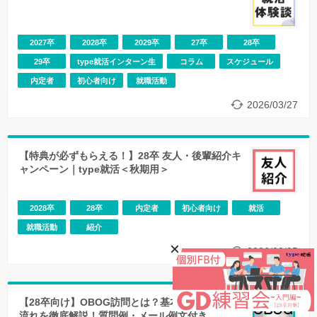
2027卒
2028卒
2029卒
27卒
28卒
29卒
type就活インターン生
コラム
スケジュール
内定者
初心者向け
就職活動
2026/03/27
【特典が必ずもらえる！】28卒 友人・後輩紹介キ
ャンペーン｜type就活＜秋期用＞
2028卒
28卒
内定者
初心者向け
就活
就職活動
紹介
2026/08/05
【28卒向け】OBOG訪問とは？基本的なやり方・
流れを徹底解説！質問例・メール例文付き