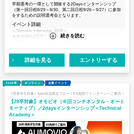
の解像度が劇的
早期選考の一環として開催する2Daysインターンシップ
ナーよりも熱量
（第一回日程8/29～8/30、第二回日程9/26～9/27）に参加
をするための説明選考会となります。
96％を誇る大
す。 ■NGなしのリアルタイムQ&A
イベント詳細
Professiona
＜Summer Internship 2026＞
続きを読む
その場で匿名質
★参加謝礼2万円！
★優勝チームには事業投資の可能性あり！
えていくQ&A
普段はなかなか
インターンシップでは、Lightblueが実際に抱える経営課題
ぶつけてみてください。
をテーマに、経営分析や新規事業創出といった業務を体験
詳細を見る
エントリーする
ターン・セミナー紹
していただきます。
Camp：3day
最前線で活躍する社員がメンターとして伴走し、最終日に
め切り済み） ■Eng
は経営陣に直接プレゼンをしていただきます。
term @リモ
2028卒
オンライン
企業イベント
・生成AI領域の実際の経営課題を用いたワークに取り組ん
め切り済み） ■
でもらいます
《理系学生対象》type就活限定フロー！ES免除でインターンへご案内！
＠オフィス開催 ■Fut
・東大博士出身のCEOやMorgan Stanley出身のCFOな
【28卒対象】オモビオ（※旧コンチネンタル・オート
Talk @Zoom開催 エントリーいただ
ど、プロフェッショナルな経営陣から直接フィードバック
モーティブ）／2daysインターンシップ＜Technical
方から順次詳細
が得られます
Academy＞
で、 ご興味を
ら、ぜひこのタ
本年度のサマーインターンは、早期選考の一環として実施
いたします。
ださい！ エントリー後に、1dayインタ
選考にて不合格となった場合も、秋以降のインターンシッ