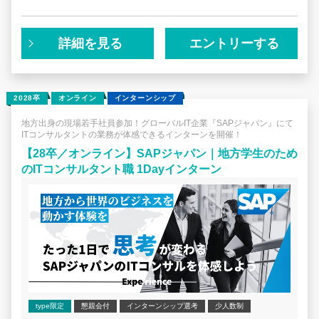
豊富な業界/業務知識を組み合わせ、グローバルのエキスパ
ートとも協業し、お客様のビジネスに最適なソリューショ
ンを提案し、実現していきます。また、お客様が長期的に
メリットを享受できるように、継続的な製品イノベーショ
詳細を見る
エントリーする
ンをお届けするとともに、製品活用上のトラブルを未然に
防止し、IT投資のリターン最大化を支援し続ける継続的な
コンサルティングサービスを提供します。
2028卒
オンライン
インターンシップ
■SAPジャパンとは
SAPは、人材・情報・資金・設備といった経営資源を包括
地方出身の現場若手社員参加！グローバルIT企業『SAPジャパン』にて
ITコンサルタントの業務が体感できるインターンを開催！
的に管理・分析する「ERP（基幹業務統合システム）」の
導入などを通じ、顧客の経営・業務変革を支援している企
【28卒／オンライン】SAPジャパン｜地方学生のため
業です。SAPジャパンは、SAPの日本法人として1992年に
のITコンサルタント職 1Dayインターン
設立。クラウド、モバイル、インメモリーなどの先端技術
をフル活用し、日本企業の支援を行っています。また、
Great Place to Work(R) Institute Japan（GPTWジャパ
ン）の日本における「働きがいのある会社」ランキング 大
規模部門 に入賞し、社員のエンゲージメントを高める取り
組みが活発におこなわれています。
type限定
懇親会付
インターンシップ選考
少人数制