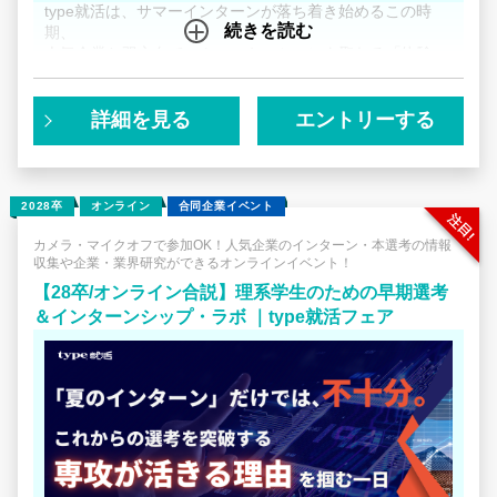
type就活は、サマーインターンが落ち着き始めるこの時
続きを読む
期、
技術がわかるあなただからこそ聞き出せる「生の一次情
人気企業と双方向でコミュニケーションを取れる「体験
報」こそが、AIを使うだけのライバルに圧倒的な差をつけ
型」就活イベント、
る「あなただけの強い志望動機」になります。
「人気企業の本音が聞ける＜OB・OG座談会＞」を開催し
ます！
詳細を見る
エントリーする
毎年100名以上がエントリーし、厳選された学生だけが参
加できる人気のコンテンツです。
2028卒
オンライン
合同企業イベント
～～～～～
カメラ・マイクオフで参加OK！人気企業のインターン・本選考の情報
収集や企業・業界研究ができるオンラインイベント！
夏インターンをやり切った今だからこそ、自分の就活軸に
迷いが出てきていませんか？
【28卒/オンライン合説】理系学生のための早期選考
～～～～～
＆インターンシップ・ラボ ｜type就活フェア
「志望企業のインターンに行ったけど、実際の現場を見た
らなんか違う気がしてきた…」
「自分の就活軸はこれでよいのだろうか」
その迷いは、実際にインターンなどの「実体験」から生ま
れたものだからこそ
ネット検索やAIでどれだけ文字情報を集めても解決しませ
ん。