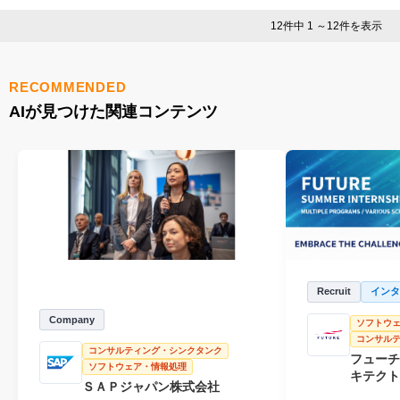
12件中 1 ～12件を表示
RECOMMENDED
AIが見つけた関連コンテンツ
Recruit
インタ
Company
ソフトウ
コンサル
コンサルティング・シンクタンク
フューチ
ソフトウェア・情報処理
キテクト
ＳＡＰジャパン株式会社