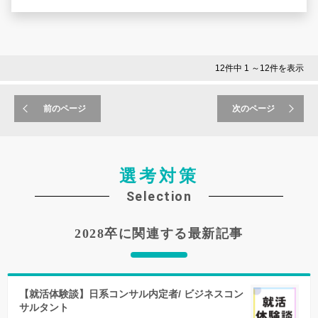
めには？」
日常にも様々なAIサービスが導入され始めた今、
就活を進める上で、このような悩みや疑問を抱えていませ
んか？
12件中 1 ～12件を表示
こんな思いを持つ28卒の皆様を応援するべく、
通常アーカイブ配信をしない「コラボセミナー」を、期間
前のページ
次のページ
限定公開！
インターン選考や本選考では、
「なぜこの業界なのか」
「なぜうちの企業なのか」
選考対策
「なぜこの仕事がしたいのか」
Selection
この思いを伝えられないと選考を通過することは難しいで
しょう。
2028卒に関連する最新記事
今回配信するのは、ソニーとPKSHA Technologyの社員の
方に登壇いただいたセミナー。
AI時代のエンジニアに求められるスキルやマインド、そし
てキャリアをどのように磨くのかということについて2社
対談形式でお話をいただきました。
【就活体験談】日系コンサル内定者/ ビジネスコン
サルタント
お気軽にエントリーしてください！