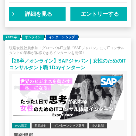
ビジネスを展開するグローバル企業です。2025年9月18日
にコンチネンタルから独立し、新会社 AUMOVIO SE（オ
モビオ エスイー） としてドイツで上場しました。日本法
詳細を見る
エントリーする
人も合わせて「AUMOVIO（オモビオ）」へ名称を変更
し、新たなブランドのもとで始動しています。オモビオ
は、SDV（ソフトウェア・ディファインド・ビークル）に
向けた電子製品や、高度なモビリティソリューションを通
2028卒
オンライン
インターンシップ
じて、Safe, Exciting, Connected and Autonomousの実現
を目指します。
現場女性社員参加！グローバルIT企業『SAPジャパン』にてITコンサル
タントの業務が体感できるインターンを開催！
実際にイベントへご参加いただき、弊社の仕事はもちろ
ん、カルチャーを体験いただければと思っております。
【28卒／オンライン】SAPジャパン｜女性のためのIT
コンサルタント職 1Dayインターン
type限定
懇親会付
インターンシップ選考
少人数制
開催場所