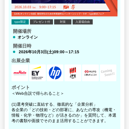
「実体験」から生まれた迷いは、新たな「実体験」でしか
解消できないからです。
だからこそ先輩方は、講義形式ではなく、
type限定
プレゼント付
対策
入退場自由
社員の方と直接コミュニケーションが取れる「質の高い体
開催場所
験機会」として
オンライン
このイベントを活用してきました。
開催日時
2026年10月3日(土)09:00～17:15
＜イベントの魅力＞
出展企業
1）自分ではなかなか会えない人気企業約10社の話を1日で
聞ける
2）様々な業界の企業が登壇
⇒様々な業界を比べることで、自分に合いそうな企業・業
ポイント
界を再度見つけられる
＜Web合説で得られること＞
3）双方向型コミュニケーションがメインの座談会形式
(1)選考突破に直結する、徹底的な「企業分析」
⇒自分が必要な情報は、座談会で手を上げれば「確実に」
各企業の「どの技術・どの部署に、あなたの専攻（機電・
手に入れられる
情報・化学・物理など）が活きるのか」を質問して、本選
考の書類や面接でそのまま活用することができます。
4）当日話すのは、各企業が「学生にキャリアの参考にし