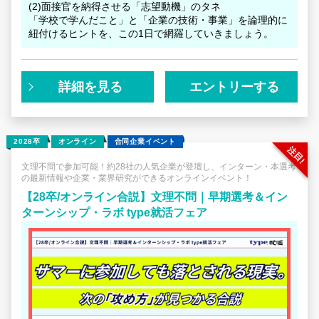
てほしい」と選んだ優秀な社員
(2)面接官を納得させる「志望動機」のタネ
⇒その方こそ、ネットの文字情報では見えてこない社風や
「学校で学んだこと」と「企業の技術・事業」を論理的に
雰囲気を体現しているロールモデル！
紐付けるヒントを、この1日で網羅していきましょう。
「実体験」の重要性を身をもって体感している方にこそ、
詳細を見る
エントリーする
このイベントの魅力が伝わるはずです。
エントリーをお待ちしております！
2028卒
オンライン
合同企業イベント
文理不問で参加可能！約28社の人気企業が登壇し、インターン・本選考
の最新情報や企業・業界研究ができるオンラインイベント！
【28卒/オンライン合説】文理不問｜早期選考＆イン
ターンシップ・ラボ type就活フェア