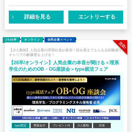
ートとも協業し、お客様のビジネスに最適なソリューショ
ンを提案し、実現していきます。また、お客様が長期的に
メリットを享受できるように、継続的な製品イノベーショ
詳細を見る
エントリーする
ンをお届けするとともに、製品活用上のトラブルを未然に
防止し、IT投資のリターン最大化を支援し続ける継続的な
コンサルティングサービスを提供します。
2028卒
オンライン
合同企業イベント
■SAPジャパンとは
SAPは、人材・情報・資金・設備といった経営資源を包括
【少人数制】人気企業の理系社員が参加！顔を覚えてもらえる距離感で
キャリアの解像度を上げる！
的に管理・分析する「ERP（基幹業務統合システム）」の
導入などを通じ、顧客の経営・業務変革を支援している企
【28卒/オンライン】人気企業の本音が聞ける＜理系
業です。SAPジャパンは、SAPの日本法人として1992年に
学生のためのOB・OG座談会＞type就活フェア
設立。クラウド、モバイル、インメモリーなどの先端技術
をフル活用し、日本企業の支援を行っています。また、
Great Place to Work(R) Institute Japan（GPTWジャパ
ン）の、2024年版 日本における「働きがいのある会社」
ランキング 大規模部門 8位を獲得し、社員のエンゲージメ
ントを高める取り組みが活発におこなわれています。
type限定
懇親会付
プレゼント付
少人数制
対策