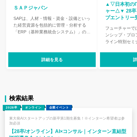
▲▽日本初のI
ＳＡＰジャパン
ャー△▼ 28
プエントリー
SAPは、人材・情報・資金・設備といっ
た経営資源を包括的に管理・分析する
フューチャーでは
「ERP（基幹業務統合システム）」の導
ンシップ・プロ
入などを通じ、顧客の経営・業務変革を
ライン特別セミ
支援している企業。ドイツに本社を置
付中です！ エ
き、世界130カ国以上に支社を展開して
は、順次マイペ
います。SAPジャパンは、SAPの日本法
詳細を見る
す。 【フューチャーの1dayインターン
人として1992年に設立。クラウド、モ
シップとは？】 
バイル、インメモリー（大容量のプログ
ての実践的な戦
ラムやデータを、ハードディスクではな
員との座談会、
くメモリー上に置いて利用すること）な
セミナーを通じ
どの先端技術をフル活用し、国内企業の
事・人・カルチ
検索結果
支援を行っています。また、Great
できる1dayイン
Place to Work® Institute Japan（GPTW
2028卒
オンライン
企業イベント
プログラム内容 ≫ ITコンサルティング
ジャパン）の、2022年版 日本における
実践ワーク ITコンサルタントとして企
東大発AIスタートアップの新卒第1期生募集！※インターン希望者は参
「働きがいのある会社」ランキング 大
業分析・戦略提
加必須
規模部門 13位、女性ランキング 大規模
からの直接フィ
【28卒/オンライン】AI×コンサル｜インターン直結型
部門 5位を獲得し、社員のエンゲージメ
ができます！ ≫