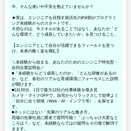
今、そんな迷いや不安を抱えていませんか？
★実は、エンジニアを目指す就活生の約6割がプログラミ
ング未経験からのスタートです。
大切なのは、今スキルがあることではなく、あなたが「ど
んな環境で、どう成長していきたいか」を見つけること。
【エンジニアとして自分が活躍できるフィールドを見つ
け、未来の働く姿を掴む】
＼未経験から始まる、あなたのためのエンジニア特化型・
合同企業説明会／
■「未経験からどう成長したのか」「どんな研修があるの
か」など、各社のリアルな育成環境にフォーカスした説明
が聞けます。
■1社30分、1日で最大12社の仕事体験を覗き見
カメラ・マイクOFFで、自宅からリラックスして効率よく
「自分に合う領域（Web・AI・インフラ等）」を探せま
す。
■ネットにはない「先輩のリアルな働き方」
現場の先輩社員に匿名で質問可能！「ぶっちゃけ大変なと
ころは？」など、未経験ならではの疑問もその場で解消で
きます。