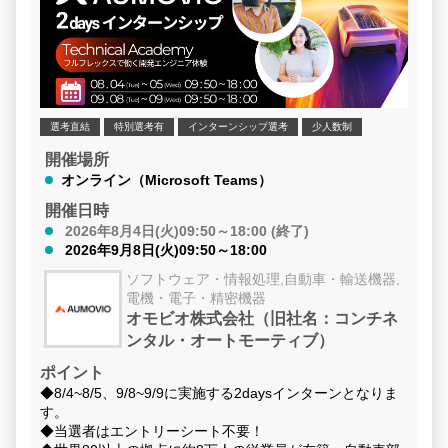
ーンシップ等を
プや本選考への再参加は可能となっております。
さまのエントリ
す！
選考直結
特別選考有
インターンシップ選考
少人数制
開催場所
オンライン（Microsoft Teams）
開催日時
2026年8月4日(火)09:50～18:00 (終了)
2026年9月8日(火)09:50～18:00
ソフトウェア・情報処理,自動車・輸送機器,
電機・電子・精密機器
オモビオ株式会社（旧社名：コンチネ
ンタル・オートモーティブ）
ポイント
◆8/4~8/5、9/8~9/9に実施する2daysインターンとなりま
す。
◆当選者はエントリーシート不要！