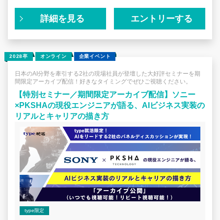
ズバリ、採用されるために今できることは「企業・業界研
究」。
詳細を見る
エントリーする
✓IT業界に興味がある、就職したい！
✓インターンに参加したい
✓今業界研究を進めて周りと差をつけたい
2028卒
オンライン
企業イベント
こんな思いを持つ28卒の皆様を応援するべく、
日本のAI分野を牽引する2社の現場社員が登壇した大好評セミナーを期
間限定アーカイブ配信！好きなタイミングでぜひご視聴ください。
通常アーカイブ配信をしない「業界研究セミナー」を、期
間限定公開！
【特別セミナー／期間限定アーカイブ配信】ソニー
×PKSHAの現役エンジニアが語る、AIビジネス実装の
インターン選考や本選考では、
リアルとキャリアの描き方
「なぜこの業界なのか」
「なぜうちの企業なのか」
「なぜこの仕事がしたいのか」
この思いを伝えられないと選考を通過することは難しいで
しょう。
今回配信するのは、IT業界から富士通の社員の方に登壇い
ただいたセミナー。
業界の解説から業界での立ち位置、企業紹介をしていただ
くので、周りの就活生に差をつける業界研究に必要なこと
type限定
を今から網羅できます！