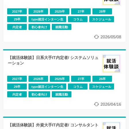
＜登壇企業＞
2027卒
2028卒
2029卒
27卒
28卒
◆ソニー
29卒
type就活インターン生
コラム
スケジュール
あらゆる領域で、世界を感動で満たすために。ソニーで
は、これまで培ってきた様々なテクノロジーとAI・クラウ
内定者
初心者向け
就職活動
ド技術を掛け合わせることで、新たなエンタテインメント
2026/05/08
を創造し続けています。
◆PKSHA Technology
東京大学の松尾研究室出身 上野山氏によって創業された、
【就活体験談】日系大手IT内定者/ システムソリュ
AIソリューションの開発・AI SaaSの提供を行うテックカ
ーション
ンパニー。「未来のソフトウエアを形にする」というミッ
ションのもと、社会課題を解決する多様なAIおよびAIエー
ジェントを提供しています。
2027卒
2028卒
2029卒
27卒
28卒
29卒
type就活インターン生
コラム
スケジュール
内定者
初心者向け
就職活動
2026/04/16
【就活体験談】外資大手IT内定者/ コンサルタント