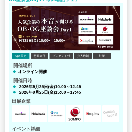
のリアルな現場経験から得た、あなただけの思い」です。
■ 「自分のスキルを、一番活かせる場所はどこだろう？」
その答えを見つけるために、まずはあえてこれまで視野に
入っていなかった業界や企業にも触れてみてください。
ネットの検索やAIの要約だけでは見えてこない「本当の魅
力」を知る鍵は、社員との双方向なコミュニケーションで
得られる「生の一次情報」にあります。
たとえば、「自分がどんな環境に惹かれるのか」を確かめ
type限定
懇親会付
プレゼント付
少人数制
対策
るために、座談会で直接質問してみてください。
開催場所
＜あなたが大切にしたい「軸」を確かめる視点＞
オンライン開催
・技術環境： 「圧倒的なモダン開発環境や、挑戦できる技
開催日時
術スタックはあるか？」
・事業規模： 「技術を手段として、どれくらい大規模なビ
2026年9月25日(金)10:00～12:45
ジネスを動かせるか？」
2026年9月25日(金)15:00～17:45
・一緒に働く人： 「『この人と働きたい』と思えるエンジ
出展企業
ニア・社員がいるか？」
・働き方： 「フルリモートやフレックスなど、成果を出し
やすい環境があるか？」
「若手でも裁量を持てますか？」といった直球の質問も大
イベント詳細
歓迎です（選考には一切関係ありません）。