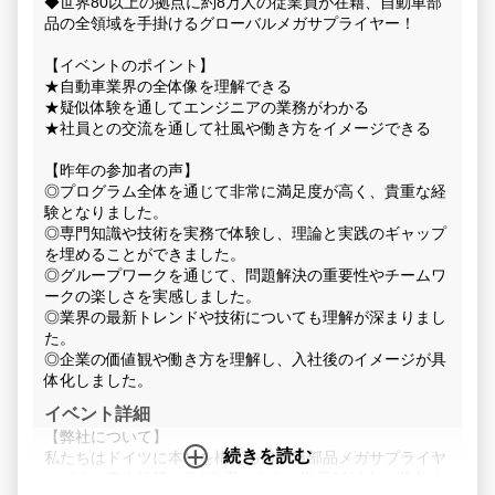
◆世界80以上の拠点に約8万人の従業員が在籍、自動車部
品の全領域を手掛けるグローバルメガサプライヤー！
【イベントのポイント】
★自動車業界の全体像を理解できる
★疑似体験を通してエンジニアの業務がわかる
★社員との交流を通して社風や働き方をイメージできる
【昨年の参加者の声】
◎プログラム全体を通じて非常に満足度が高く、貴重な経
験となりました。
◎専門知識や技術を実務で体験し、理論と実践のギャップ
を埋めることができました。
◎グループワークを通じて、問題解決の重要性やチームワ
ークの楽しさを実感しました。
◎業界の最新トレンドや技術についても理解が深まりまし
た。
◎企業の価値観や働き方を理解し、入社後のイメージが具
体化しました。
イベント詳細
【弊社について】
続きを読む
私たちはドイツに本社を構える自動車部品メガサプライヤ
ーです。売上規模は約3兆円。さらに世界80以上の拠点で