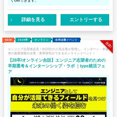
くGetできます。
詳細を見る
エントリーする
NEW
2028卒
オンライン
合同企業イベント
エンジニア志望者必見！約20社の人気企業が登壇し、インターン・本選
考の最新情報や企業・業界研究ができるオンラインイベント！
【28卒/オンライン合説】エンジニア志望者のための
早期選考＆インターンシップ・ラボ ｜type就活フェ
ア