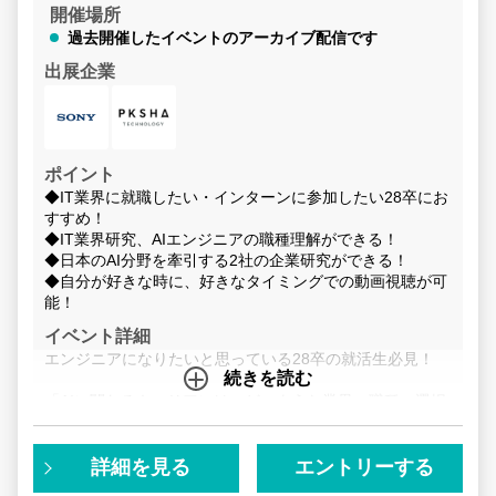
開催場所
お気軽にエントリーしてください！
過去開催したイベントのアーカイブ配信です
◆富士通◆
出展企業
【事業内容】
ICT分野において、各種サービスを提供するとともに、こ
れらを支える最先端、高性能かつ高品質のプロダクトおよ
び電子デバイスの開発、製造、販売から保守運用までを総
合的に提供する、トータルソリューションビジネスを行っ
ポイント
ています。
◆IT業界に就職したい・インターンに参加したい28卒にお
すすめ！
◆IT業界研究、AIエンジニアの職種理解ができる！
◆日本のAI分野を牽引する2社の企業研究ができる！
◆自分が好きな時に、好きなタイミングでの動画視聴が可
能！
イベント詳細
エンジニアになりたいと思っている28卒の就活生必見！
続きを読む
「AIに関わるキャリアには、どのような業界・職種の選択
肢があるのか」
「機械学習や生成AIのようなアルゴリズムをどのようにビ
ジネスに結び付けているのか」
詳細を見る
エントリーする
「これからの時代、AIに代替されないエンジニアになるた