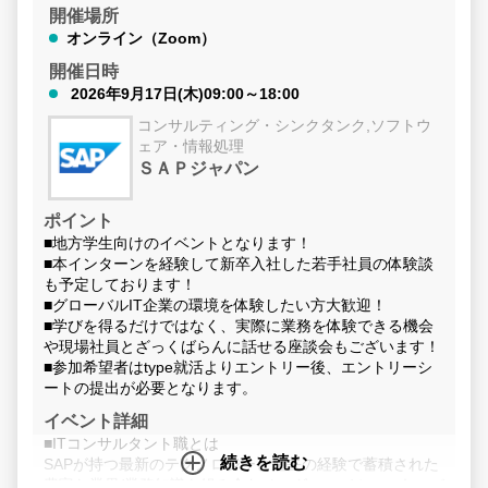
開催場所
オンライン（Zoom）
開催日時
2026年9月17日(木)09:00～18:00
コンサルティング・シンクタンク,ソフトウ
ェア・情報処理
ＳＡＰジャパン
ポイント
■地方学生向けのイベントとなります！
■本インターンを経験して新卒入社した若手社員の体験談
も予定しております！
■グローバルIT企業の環境を体験したい方大歓迎！
■学びを得るだけではなく、実際に業務を体験できる機会
や現場社員とざっくばらんに話せる座談会もございます！
■参加希望者はtype就活よりエントリー後、エントリーシ
ートの提出が必要となります。
イベント詳細
■ITコンサルタント職とは
続きを読む
SAPが持つ最新のテクノロジーと過去の経験で蓄積された
豊富な業界/業務知識を組み合わせ、グローバルのエキスパ