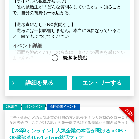
【ライバルの視点から学ぶ】
他の就活生が「どんな質問をしているか」を知ること
で、自分の視野も一段広がる。
【選考直結なし・NG質問なし】
選考には一切影響しません。本当に気になっているこ
と、何でもぶつけてください！
イベント詳細
「画面を眺めるだけ」の合説に、タイパの悪さを感じてい
続きを読む
ませんか？
本イベントは、人気企業の理系出身社員と直接本音で話せ
る「少人数・座談会形式」。
一方的な情報収集ではなく、双方向だからこそ、短時間で
詳細を見る
エントリーする
「ネットにはない濃い一次情報」が手に入ります。
■ AIが作った志望動機を、面接官が一瞬で見抜く理由
生成AIで「それっぽい企業研究」を一瞬で作れる時代。し
2028卒
オンライン
合同企業イベント
かし、それは「他の就活生も全く同じデータを使ってい
る」ということです。優良企業の面接官は、AIを使って作
広告・金融などの人気企業の社員の方と話せる！少人数制のクローズド
な座談会で「ここだけの話」を第一線で活躍する先輩から聞き出そう！
成した志望動機をすぐに見抜きます。
【28卒/オンライン】人気企業の本音が聞ける＜OB・
面接で本当に評価されるのは、AIには載っていない「社員
OG座談会Day1＞type就活フェア