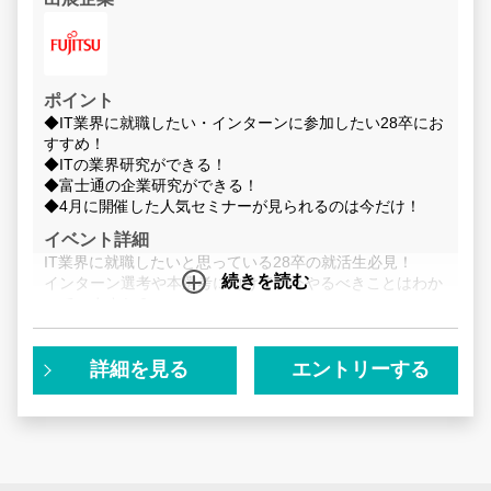
ポイント
◆IT業界に就職したい・インターンに参加したい28卒にお
すすめ！
◆ITの業界研究ができる！
◆富士通の企業研究ができる！
◆4月に開催した人気セミナーが見られるのは今だけ！
イベント詳細
IT業界に就職したいと思っている28卒の就活生必見！
続きを読む
インターン選考や本選考に向けて、今やるべきことはわか
っていますか？
ズバリ、採用されるために今できることは「企業・業界研
究」。
詳細を見る
エントリーする
✓IT業界に興味がある、就職したい！
✓インターンに参加したい
✓今業界研究を進めて周りと差をつけたい
こんな思いを持つ28卒の皆様を応援するべく、