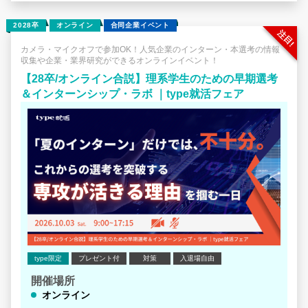
てほしい」と選んだ優秀な社員
⇒その方こそ、ネットの文字情報では見えてこない社風や
～～～～～
2028卒
オンライン
合同企業イベント
雰囲気を体現しているロールモデル！
夏インターンをやり切った今だからこそ、自分の就活軸に
迷いが出てきていませんか？
カメラ・マイクオフで参加OK！人気企業のインターン・本選考の情報
収集や企業・業界研究ができるオンラインイベント！
～～～～～
「実体験」の重要性を身をもって体感している方にこそ、
【28卒/オンライン合説】理系学生のための早期選考
このイベントの魅力が伝わるはずです。
「志望企業のインターンに行ったけど、実際の現場を見た
＆インターンシップ・ラボ ｜type就活フェア
エントリーをお待ちしております！
らなんか違う気がしてきた…」
「自分の就活軸はこれでよいのだろうか」
その迷いは、実際にインターンなどの「実体験」から生ま
れたものだからこそ
ネット検索やAIでどれだけ文字情報を集めても解決しませ
ん。
「実体験」から生まれた迷いは、新たな「実体験」でしか
解消できないからです。
だからこそ先輩方は、講義形式ではなく、
社員の方と直接コミュニケーションが取れる「質の高い体
験機会」として
type限定
プレゼント付
対策
入退場自由
このイベントを活用してきました。
開催場所
オンライン