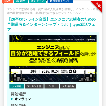
NEW
2028卒
オンライン
合同企業イベント
エンジニア志望者必見！約20社の人気企業が登壇し、インターン・本選
考の最新情報や企業・業界研究ができるオンラインイベント！
【28卒/オンライン合説】エンジニア志望者のための
早期選考＆インターンシップ・ラボ ｜type就活フェ
ア
type限定
プレゼント付
対策
入退場自由
開催場所
オンライン