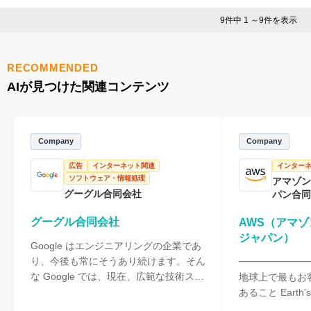
9件中 1 ～9件を表示
RECOMMENDED
AIが見つけた関連コンテンツ
Company
Company
広告
インターネット関連
インター
ソフトウェア・情報処理
アマゾン
グーグル合同会社
パン合同
グーグル合同会社
AWS（アマゾ
ジャパン）
Google はエンジニアリングの企業であ
り、今後も常にそうあり続けます。そん
━━━━━━━
な Google では、現在、広範な技術スキ
地球上で最もお
ルを持つ人材を募集しています。数々の
あること Earth's m
技術的課題を解決に導き、何万人、何億
company