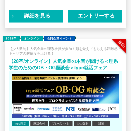
インターンシップでは、Lightblueが実際に抱える経営課題
をテーマに、経営分析や新規事業創出といった業務を体験
詳細を見る
エントリーする
していただきます。
最前線で活躍する社員がメンターとして伴走し、最終日に
は経営陣に直接プレゼンをしていただきます。
2028卒
オンライン
合同企業イベント
・生成AI領域の実際の経営課題を用いたワークに取り組ん
でもらいます
【少人数制】人気企業の理系社員が参加！顔を覚えてもらえる距離感で
キャリアの解像度を上げる！
・東大博士出身のCEOやMorgan Stanley出身のCFOな
ど、プロフェッショナルな経営陣から直接フィードバック
【28卒/オンライン】人気企業の本音が聞ける＜理系
が得られます
学生のためのOB・OG座談会＞type就活フェア
本年度のサマーインターンは、早期選考の一環として実施
いたします。
選考にて不合格となった場合も、秋以降のインターンシッ
プや本選考への再参加は可能となっております。
type限定
懇親会付
プレゼント付
少人数制
対策