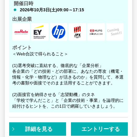
＜イベントの魅力＞
開催日時
2026年10月3日(土)09:00～17:15
1）自分ではなかなか会えない人気企業約10社の話を1日で
聞ける
出展企業
2）様々な業界の企業が登壇
⇒様々な業界を比べることで、自分に合いそうな企業・業
界を再度見つけられる
ポイント
3）双方向型コミュニケーションがメインの座談会形式
＜Web合説で得られること＞
⇒自分が必要な情報は、座談会で手を上げれば「確実に」
手に入れられる
(1)選考突破に直結する、徹底的な「企業分析」
各企業の「どの技術・どの部署に、あなたの専攻（機電・
4）当日話すのは、各企業が「学生にキャリアの参考にし
情報・化学・物理など）が活きるのか」を質問して、本選
てほしい」と選んだ優秀な社員
考の書類や面接でそのまま活用することができます。
⇒その方こそ、ネットの文字情報では見えてこない社風や
雰囲気を体現しているロールモデル！
(2)面接官を納得させる「志望動機」のタネ
「学校で学んだこと」と「企業の技術・事業」を論理的に
紐付けるヒントを、この1日で網羅していきましょう。
「実体験」の重要性を身をもって体感している方にこそ、
このイベントの魅力が伝わるはずです。
エントリーをお待ちしております！
詳細を見る
エントリーする