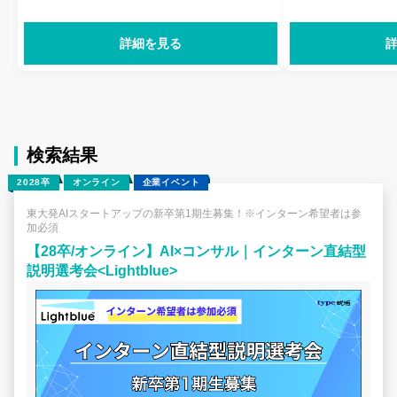
人ものユーザーの皆様に貢献したい、と
━━━━━━━
お考えの方は奮ってご応募ください。
Amazonは、1
詳細を見る
Google のエンジニアの職務は、検索機
ジェフ・ベゾス（Jef
能の変革に留まりません。大規模なスケ
アメリカで創業
ーラビリティを持つソリューションや大
ーレビュー、1-C
型のストレージ ソリューション、大規
イズされたおすす
模なアプリケーション、さらには世界中
プライム、フル
のデベロッパーに向けた、まったく新し
Amazon（FB
検索結果
いプラットフォームの開発などにも取り
ービス（AWS）、
2028卒
オンライン
企業イベント
組んでいます。Google 広告から
ブリッシング、Ki
Chrome、Android、YouTube、そして
ト、Fire TV、Am
東大発AIスタートアップの新卒第1期生募集！※インターン希望者は参
加必須
ソーシャルからローカルへと、Google
どは、Amazo
のエンジニアは技術を次々と進歩させ、
商品やサービス
【28卒/オンライン】AI×コンサル｜インターン直結型
世界を変えています。
説明選考会<Lightblue>