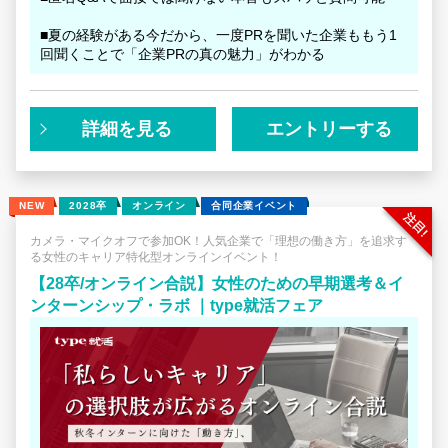
■夏の経験がある今だから、一度PRを聞いた企業ももう1
回聞くことで「企業PRの真の魅力」がわかる
詳細を見る
エントリーする
NEW
2028卒
オンライン
合同企業イベント
カメラ・マイクオフで参加OK！人気企業で「理想の働き方」を追求す
る女性のキャリア特化型オンラインイベント！
【28卒/オンライン合説】女性のための早期選考＆イ
ンターンシップ・ラボ ｜type就活フェア