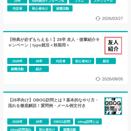
29卒
type就活インターン生
コラム
スケジュール
内定者
初心者向け
就職活動
2026/03/27
【特典が必ずもらえる！】28卒 友人・後輩紹介キ
ャンペーン｜type就活＜秋期用＞
2028卒
28卒
内定者
初心者向け
就活
就職活動
紹介
2026/08/05
【28卒向け】OBOG訪問とは？基本的なやり方・
流れを徹底解説！質問例・メール例文付き
2028卒
28卒
OBOG訪問
obog訪問とは
obog訪問流れ
初心者向け
就職活動