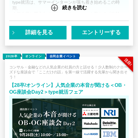
type就活は、サマーインターンが落ち着き始めるこの時
続きを読む
期、
技術がわかるあなただからこそ聞き出せる「生の一次情
人気企業と双方向でコミュニケーションを取れる「体験
報」こそが、AIを使うだけのライバルに圧倒的な差をつけ
型」就活イベント、
る「あなただけの強い志望動機」になります。
「人気企業の本音が聞ける＜OB・OG座談会＞」を開催し
ます！
詳細を見る
エントリーする
毎年100名以上がエントリーし、厳選された学生だけが参
加できる人気のコンテンツです。
2028卒
オンライン
合同企業イベント
～～～～～
コンサル・金融などの人気企業の社員の方と話せる！少人数制のクロー
ズドな座談会で「ここだけの話」を第一線で活躍する先輩から聞き出そ
夏インターンをやり切った今だからこそ、自分の就活軸に
う！
迷いが出てきていませんか？
～～～～～
【28卒/オンライン】人気企業の本音が聞ける＜OB・
OG座談会Day2＞type就活フェア
「志望企業のインターンに行ったけど、実際の現場を見た
らなんか違う気がしてきた…」
「自分の就活軸はこれでよいのだろうか」
その迷いは、実際にインターンなどの「実体験」から生ま
れたものだからこそ
ネット検索やAIでどれだけ文字情報を集めても解決しませ
ん。