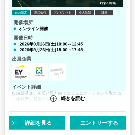
「実体験」から生まれた迷いは、新たな「実体験」でしか
解消できないからです。
type限定
懇親会付
プレゼント付
少人数制
対策
だからこそ先輩方は、講義形式ではなく、
開催場所
社員の方と直接コミュニケーションが取れる「質の高い体
オンライン開催
験機会」として
開催日時
このイベントを活用してきました。
2026年9月26日(土)10:00～12:45
2026年9月26日(土)15:00～17:45
＜イベントの魅力＞
出展企業
1）自分ではなかなか会えない人気企業約10社の話を1日で
聞ける
2）様々な業界の企業が登壇
イベント詳細
⇒様々な業界を比べることで、自分に合いそうな企業・業
type就活は、企業と双方向でコミュニケーションを取れる
界を再度見つけられる
続きを読む
「体験型」就活イベント、
「人気企業の本音が聞ける＜OB・OG座談会＞」を開催し
3）双方向型コミュニケーションがメインの座談会形式
ます！
⇒自分が必要な情報は、座談会で手を上げれば「確実に」
手に入れられる
毎年100名以上がエントリーし、厳選された学生だけが参
詳細を見る
エントリーする
加できる人気のコンテンツです。
4）当日話すのは、各企業が「学生にキャリアの参考にし