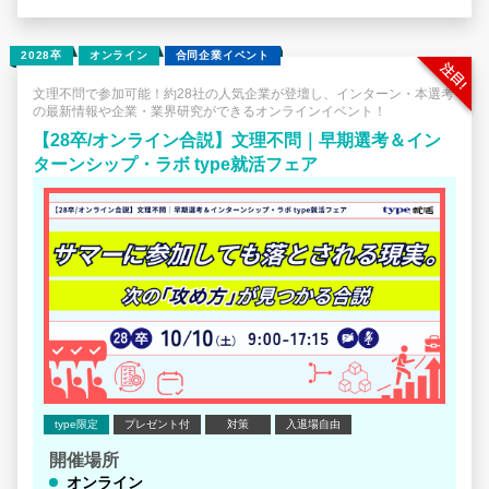
2028卒
オンライン
合同企業イベント
文理不問で参加可能！約28社の人気企業が登壇し、インターン・本選考
の最新情報や企業・業界研究ができるオンラインイベント！
【28卒/オンライン合説】文理不問｜早期選考＆イン
ターンシップ・ラボ type就活フェア
type限定
プレゼント付
対策
入退場自由
開催場所
オンライン