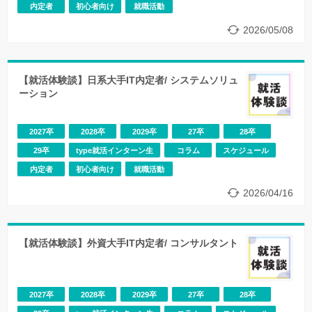
合的に提供する、トータルソリューションビジネスを行っ
内定者
初心者向け
就職活動
ています。
2026/05/08
【就活体験談】日系大手IT内定者/ システムソリュ
ーション
2027卒
2028卒
2029卒
27卒
28卒
29卒
type就活インターン生
コラム
スケジュール
内定者
初心者向け
就職活動
2026/04/16
【就活体験談】外資大手IT内定者/ コンサルタント
2027卒
2028卒
2029卒
27卒
28卒