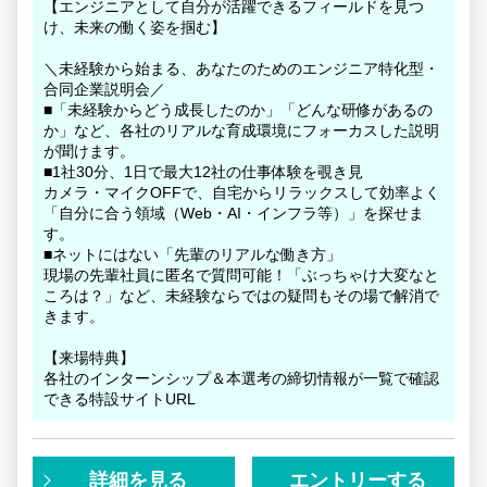
【エンジニアとして自分が活躍できるフィールドを見つ
け、未来の働く姿を掴む】
＼未経験から始まる、あなたのためのエンジニア特化型・
合同企業説明会／
■「未経験からどう成長したのか」「どんな研修があるの
か」など、各社のリアルな育成環境にフォーカスした説明
が聞けます。
■1社30分、1日で最大12社の仕事体験を覗き見
カメラ・マイクOFFで、自宅からリラックスして効率よく
「自分に合う領域（Web・AI・インフラ等）」を探せま
す。
■ネットにはない「先輩のリアルな働き方」
現場の先輩社員に匿名で質問可能！「ぶっちゃけ大変なと
ころは？」など、未経験ならではの疑問もその場で解消で
きます。
【来場特典】
各社のインターンシップ＆本選考の締切情報が一覧で確認
できる特設サイトURL
詳細を見る
エントリーする