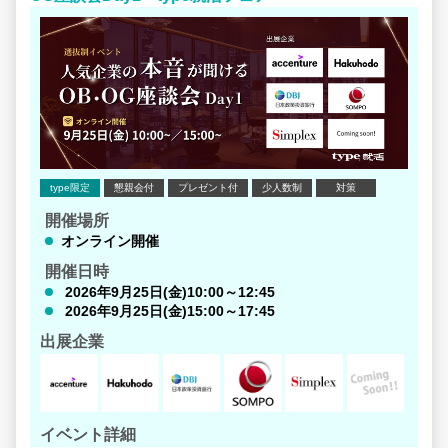
のリアルな現場経験から得た、あなただけの思い」です。
■ 「自分のスキルを、一番活かせる場所はどこだろう？」
その答えを見つけるために、まずはあえてこれまで視野に
入っていなかった業界や企業にも触れてみてください。
ネットの検索やAIの要約だけでは見えてこない「本当の魅
力」を知る鍵は、社員との双方向なコミュニケーションで
得られる「生の一次情報」にあります。
たとえば、「自分がどんな環境に惹かれるのか」を確かめ
type限定
懇親会付
プレゼント付
少人数制
対策
るために、座談会で直接質問してみてください。
開催場所
＜あなたが大切にしたい「軸」を確かめる視点＞
オンライン開催
・技術環境： 「圧倒的なモダン開発環境や、挑戦できる技
開催日時
術スタックはあるか？」
・事業規模： 「技術を手段として、どれくらい大規模なビ
2026年9月25日(金)10:00～12:45
ジネスを動かせるか？」
2026年9月25日(金)15:00～17:45
・一緒に働く人： 「『この人と働きたい』と思えるエンジ
出展企業
ニア・社員がいるか？」
・働き方： 「フルリモートやフレックスなど、成果を出し
やすい環境があるか？」
「若手でも裁量を持てますか？」といった直球の質問も大
イベント詳細
歓迎です（選考には一切関係ありません）。