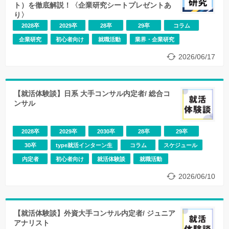
ト）を徹底解説！〈企業研究シートプレゼントあ
り〉
2028卒
2029卒
28卒
29卒
コラム
企業研究
初心者向け
就職活動
業界・企業研究
2026/06/17
【就活体験談】日系 大手コンサル内定者/ 総合コ
ンサル
2028卒
2029卒
2030卒
28卒
29卒
30卒
type就活インターン生
コラム
スケジュール
内定者
初心者向け
就活体験談
就職活動
2026/06/10
【就活体験談】外資大手コンサル内定者/ ジュニア
アナリスト