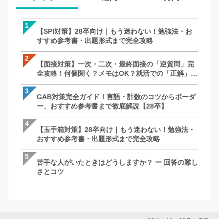
1
1
1
【SPI対策】28卒向け｜もう迷わない！勉強法・お
【SPI対策】28卒向け｜もう迷わない！
【面接対策】一次・二次・最終面接の「
すすめ参考書・出題形式まで完全攻略
すすめ参考書・出題形式まで完全攻略
全攻略！何個聞く？メモはOK？就活での
徹底解説｜27卒・28卒向け
2
2
2
【面接対策】一次・二次・最終面接の「逆質問」完
【面接対策】一次・二次・最終面接の「
【SPI対策】28卒向け｜もう迷わない！
全攻略！何個聞く？メモはOK？就活での「正解」を
全攻略！何個聞く？メモはOK？就活での
すすめ参考書・出題形式まで完全攻略
徹底解説｜27卒・28卒向け
徹底解説｜27卒・28卒向け
3
3
3
GAB対策完全ガイド！言語・計数のコツからボーダ
最終面接って何聞かれるの？落ちる理由は
ケース面接とは？例題と解答パターン/対策
ー、おすすめ参考書まで徹底解説【28卒】
社長を納得させる回答・逆質問と必須対
で完全網羅！【28卒】
説
4
4
4
【玉手箱対策】28卒向け｜もう迷わない！勉強法・
ケース面接とは？例題と解答パターン/対策
最終面接って何聞かれるの？落ちる理由は
おすすめ参考書・出題形式まで完全攻略
で完全網羅！【28卒】
社長を納得させる回答・逆質問と必須対
説
5
5
5
苦手な人がいたときはどうしますか？ ー 回答の難し
GAB対策完全ガイド！言語・計数のコツ
苦手な人がいたときはどうしますか？ ー 
さとコツ
ー、おすすめ参考書まで徹底解説【28卒
さとコツ