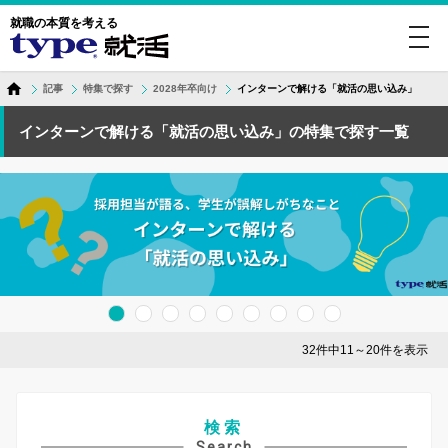
就職の本質を考える
toggl
navig
記事
特集で探す
2028年卒向け
インターンで解ける「就活の思い込み」
インターンで解ける「就活の思い込み」の特集で探す一覧
32件中11～20件を表示
検索
Search