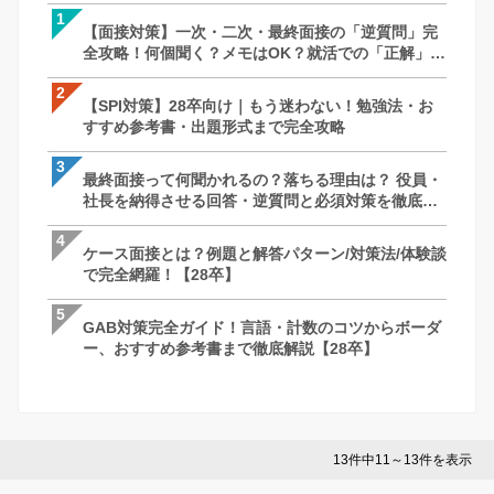
1
1
1
【面接対策】一次・二次・最終面接の「逆質問」完
【SPI対策】28卒向け｜もう迷わない！
【面接対策】一次・二次・最終面接の「
全攻略！何個聞く？メモはOK？就活での「正解」を
すすめ参考書・出題形式まで完全攻略
全攻略！何個聞く？メモはOK？就活での
徹底解説｜27卒・28卒向け
徹底解説｜27卒・28卒向け
2
2
2
【SPI対策】28卒向け｜もう迷わない！勉強法・お
【面接対策】一次・二次・最終面接の「
【SPI対策】28卒向け｜もう迷わない！
すすめ参考書・出題形式まで完全攻略
全攻略！何個聞く？メモはOK？就活での
すすめ参考書・出題形式まで完全攻略
徹底解説｜27卒・28卒向け
3
3
3
最終面接って何聞かれるの？落ちる理由は？ 役員・
最終面接って何聞かれるの？落ちる理由は
ケース面接とは？例題と解答パターン/対策
社長を納得させる回答・逆質問と必須対策を徹底解
社長を納得させる回答・逆質問と必須対
で完全網羅！【28卒】
説
説
4
4
4
ケース面接とは？例題と解答パターン/対策法/体験談
ケース面接とは？例題と解答パターン/対策
最終面接って何聞かれるの？落ちる理由は
で完全網羅！【28卒】
で完全網羅！【28卒】
社長を納得させる回答・逆質問と必須対
説
5
5
5
GAB対策完全ガイド！言語・計数のコツからボーダ
GAB対策完全ガイド！言語・計数のコツ
苦手な人がいたときはどうしますか？ ー 
ー、おすすめ参考書まで徹底解説【28卒】
ー、おすすめ参考書まで徹底解説【28卒
さとコツ
13件中11～13件を表示