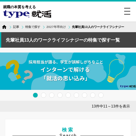
就職の本質を考える
toggl
navig
記事
特集で探す
2027年卒向け
先輩社員13人のワークライフシナジー
先輩社員13人のワークライフシナジーの特集で探す一覧
13件中11～13件を表示
検索
Search