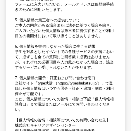
フォームに入力いただいた、メールアドレスは仮登録手続
きのために利用いたします。
5. 個人情報の第三者への提供について
ご本人の同意がある場合または法令に基づく場合を除き、
ご入力いただいた個人情報は第三者に提供することや利用
目的の範囲外において取り扱うことはありません。
6. 個人情報を提供しなかった場合に生じる結果
学生を対象としたイベントでの各種サービスの実施におい
て、必ずしも全ての質問にご回答戴く必要はありません
が、それぞれの必要項目を入力戴かなかった場合は、該当
するサービスが受けられないことがあります。
7. 個人情報の開示・訂正および問い合わせ窓口
当社サイト「type就活 （https://typeshukatsu.jp/）」で登
録した個人情報はいつでも照会・訂正・追加・削除・利用
停止が可能です。
また、個人情報についての苦情・相談は下記「個人情報相
談窓口」まで電話またはメールにてお問い合わせくださ
い。
【個人情報の苦情・相談等についてのお問い合わせ先】
株式会社キャリアデザインセンター
個人情報保護管理室 個人情報保護管理責任者