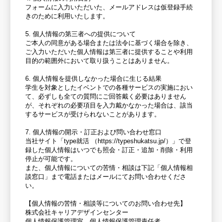
フォームに入力いただいた、メールアドレスは仮登録手続
きのために利用いたします。
5. 個人情報の第三者への提供について
ご本人の同意がある場合または法令に基づく場合を除き、
ご入力いただいた個人情報は第三者に提供することや利用
目的の範囲外において取り扱うことはありません。
6. 個人情報を提供しなかった場合に生じる結果
学生を対象としたイベントでの各種サービスの実施におい
て、必ずしも全ての質問にご回答戴く必要はありません
が、それぞれの必要項目を入力戴かなかった場合は、該当
するサービスが受けられないことがあります。
7. 個人情報の開示・訂正および問い合わせ窓口
当社サイト「type就活 （https://typeshukatsu.jp/）」で登
録した個人情報はいつでも照会・訂正・追加・削除・利用
停止が可能です。
また、個人情報についての苦情・相談は下記「個人情報相
談窓口」まで電話またはメールにてお問い合わせくださ
い。
【個人情報の苦情・相談等についてのお問い合わせ先】
株式会社キャリアデザインセンター
個人情報保護管理室 個人情報保護管理責任者