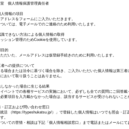
理室 個人情報保護管理責任者
る個人情報の項目
ルアドレスをフォームにご入力いただきます。
については、電子メールでのご連絡のため利用いたします。
に認識できない方法による個人情報の取得
ッション管理のためCookieを使用しています。
用目的
いただいた、メールアドレスは仮登録手続きのために利用いたします。
第三者への提供について
ある場合または法令に基づく場合を除き、ご入力いただいた個人情報は第三者
外において取り扱うことはありません。
提供しなかった場合に生じる結果
たイベントでの各種サービスの実施において、必ずしも全ての質問にご回答戴
の必要項目を入力戴かなかった場合は、該当するサービスが受けられないこと
開示・訂正および問い合わせ窓口
就活 （https://typeshukatsu.jp/）」で登録した個人情報はいつでも照会
です。
についての苦情・相談は下記「個人情報相談窓口」まで電話またはメールにて