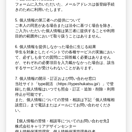
フォームに入力いただいた、メールアドレスは仮登録手続
きのために利用いたします。
5. 個人情報の第三者への提供について
ご本人の同意がある場合または法令に基づく場合を除き、
ご入力いただいた個人情報は第三者に提供することや利用
目的の範囲外において取り扱うことはありません。
6. 個人情報を提供しなかった場合に生じる結果
学生を対象としたイベントでの各種サービスの実施におい
て、必ずしも全ての質問にご回答戴く必要はありません
が、それぞれの必要項目を入力戴かなかった場合は、該当
するサービスが受けられないことがあります。
7. 個人情報の開示・訂正および問い合わせ窓口
当社サイト「type就活 （https://typeshukatsu.jp/）」で登
録した個人情報はいつでも照会・訂正・追加・削除・利用
停止が可能です。
また、個人情報についての苦情・相談は下記「個人情報相
談窓口」まで電話またはメールにてお問い合わせくださ
い。
【個人情報の苦情・相談等についてのお問い合わせ先】
株式会社キャリアデザインセンター
個人情報保護管理室 個人情報保護管理責任者