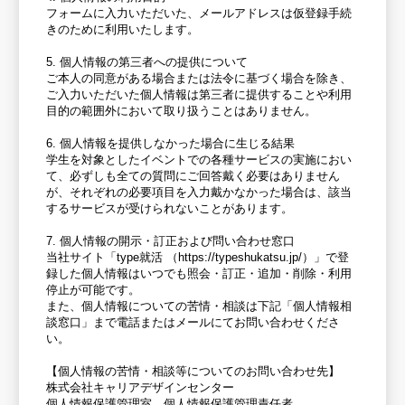
フォームに入力いただいた、メールアドレスは仮登録手続
きのために利用いたします。
5. 個人情報の第三者への提供について
ご本人の同意がある場合または法令に基づく場合を除き、
ご入力いただいた個人情報は第三者に提供することや利用
目的の範囲外において取り扱うことはありません。
6. 個人情報を提供しなかった場合に生じる結果
学生を対象としたイベントでの各種サービスの実施におい
て、必ずしも全ての質問にご回答戴く必要はありません
が、それぞれの必要項目を入力戴かなかった場合は、該当
するサービスが受けられないことがあります。
7. 個人情報の開示・訂正および問い合わせ窓口
当社サイト「type就活 （https://typeshukatsu.jp/）」で登
録した個人情報はいつでも照会・訂正・追加・削除・利用
停止が可能です。
また、個人情報についての苦情・相談は下記「個人情報相
談窓口」まで電話またはメールにてお問い合わせくださ
い。
【個人情報の苦情・相談等についてのお問い合わせ先】
株式会社キャリアデザインセンター
個人情報保護管理室 個人情報保護管理責任者