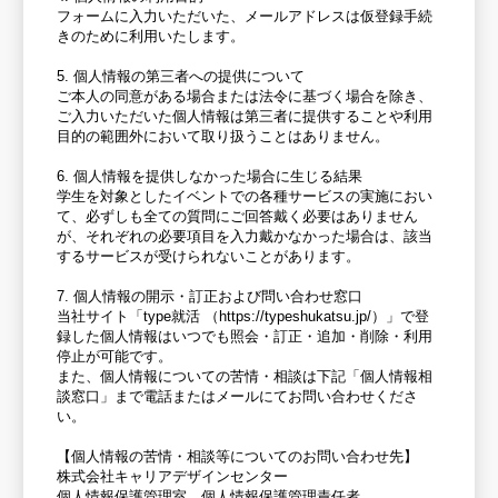
フォームに入力いただいた、メールアドレスは仮登録手続
きのために利用いたします。
5. 個人情報の第三者への提供について
ご本人の同意がある場合または法令に基づく場合を除き、
ご入力いただいた個人情報は第三者に提供することや利用
目的の範囲外において取り扱うことはありません。
6. 個人情報を提供しなかった場合に生じる結果
学生を対象としたイベントでの各種サービスの実施におい
て、必ずしも全ての質問にご回答戴く必要はありません
が、それぞれの必要項目を入力戴かなかった場合は、該当
するサービスが受けられないことがあります。
7. 個人情報の開示・訂正および問い合わせ窓口
当社サイト「type就活 （https://typeshukatsu.jp/）」で登
録した個人情報はいつでも照会・訂正・追加・削除・利用
停止が可能です。
また、個人情報についての苦情・相談は下記「個人情報相
談窓口」まで電話またはメールにてお問い合わせくださ
い。
【個人情報の苦情・相談等についてのお問い合わせ先】
株式会社キャリアデザインセンター
個人情報保護管理室 個人情報保護管理責任者